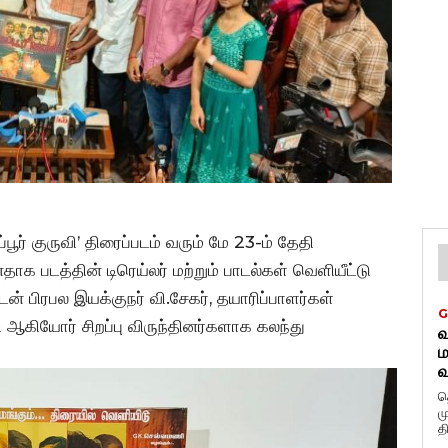
ூர் குருவி’ திரைப்படம் வரும் மே 23-ம் தேதி
க படத்தின் டிரெய்லர் மற்றும் பாடல்கள் வெளியீட்டு
ன் பிரபல இயக்குநர் வி.சேகர், தயாரிப்பாளர்கள்
G
ி ஆகியோர் சிறப்பு விருந்தினர்களாக கலந்து
வ
ம
வ
த
ம
த