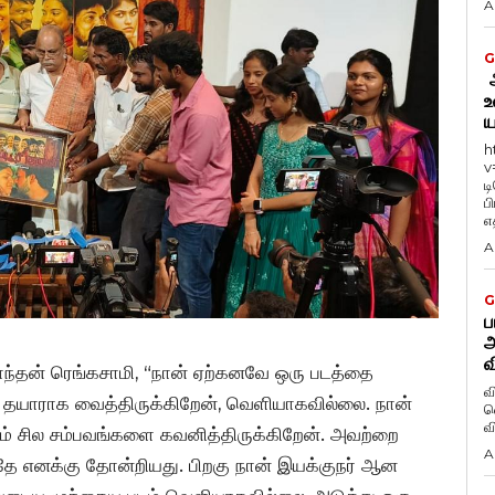
A
G
ஆ
உ
ய
h
v
ட
ப
எத
A
G
ப
அ
வ
காந்தன் ரெங்கசாமி, “நான் ஏற்கனவே ஒரு படத்தை
வ
து தயாராக வைத்திருக்கிறேன், வெளியாகவில்லை. நான்
வெ
கும் சில சம்பவங்களை கவனித்திருக்கிறேன். அவற்றை
A
தே எனக்கு தோன்றியது. பிறகு நான் இயக்குநர் ஆன