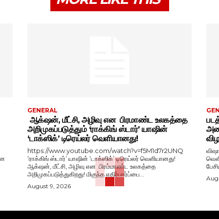
GENERAL
GE
ஆக்‌ஷன், மீட்சி, அழிவு என பிரமாண்ட உலகத்தை
படத
அறிமுகப்படுத்தும் ‘ராக்கிங் ஸ்டார்’ யாஷின்
அதை
‘டாக்ஸிக்’ டிரெய்லர் வெளியானது!
விழ
https://www.youtube.com/watch?v=f5M1d7r2UNQ
விஷா
ான
‘ராக்கிங் ஸ்டார்’ யாஷின் ‘டாக்ஸிக்’ டிரெய்லர் வெளியானது!
வெளியீட
ஆக்‌ஷன், மீட்சி, அழிவு என பிரம்மாண்ட உலகத்தை
அறிமுகப்படுத்துகிறது! மிகுந்த எதிர்பார்ப்பை...
Augu
August 9, 2026