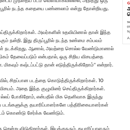
னுடைய முந்தைய படம் வெளியாகவில்லை, அடுத்து ஒரு
G
ப்பூரில் நடந்த கதையை பண்ணலாம் என்று தோன்றியது.
ஆ
வ
உ
ர
உ
ய்திருக்கிறார்கள். அவர்களின் உதவியினால் தான் இந்த
A
ும் நன்றி. இது திருப்பூரில் நடந்த உண்மை சம்பவம்
ள் நடக்கிறது. ஆனால், அவற்றை சொல்ல வேண்டுமானால்
கம் தேவைப்படும் என்பதால், ஒரு சிறிய விசயத்தை
 மிகவும் கஷ்டப்பட்டு தான் எடுத்திருக்கிறோம்” என்றார்.
வில், சிறப்பான படத்தை கொடுத்திருக்கிறார்கள். 10
 விசயம். அதை இந்த குழுவினர் செய்திருக்கிறார்கள்.
்லப் போகிறோம், என்பதில் மிக தெளிவாக இருந்து
ிய படங்களுக்கு தயாரிப்பாளர்களே பத்திரிகையாளர்கள்
டம் கொண்டு சேர்க்க வேண்டும்.
க சென்று விடுகிறார்கள், இயக்குநரும், தயாரிப்பாளரும்