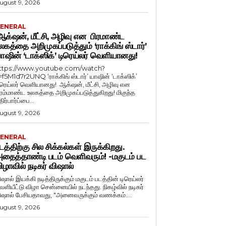
ugust 9, 2026
ENERAL
க்‌ஷன், மீட்சி, அழிவு என பிரமாண்ட
லகத்தை அறிமுகப்படுத்தும் ‘ராக்கிங் ஸ்டார்’
ாஷின் ‘டாக்ஸிக்’ டிரெய்லர் வெளியானது!
ttps://www.youtube.com/watch?
=f5M1d7r2UNQ ‘ராக்கிங் ஸ்டார்’ யாஷின் ‘டாக்ஸிக்’
ிரெய்லர் வெளியானது! ஆக்‌ஷன், மீட்சி, அழிவு என
ிரம்மாண்ட உலகத்தை அறிமுகப்படுத்துகிறது! மிகுந்த
ிர்பார்ப்பை...
ugust 9, 2026
ENERAL
டத்திற்கு சில சிக்கல்கள் இருக்கிறது.
தைத்தாண்டி படம் வெளிவரும்! -மகுடம் பட
ிழாவில் நடிகர் விஷால்
ிஷால் இயக்கி நடித்திருக்கும் மகுடம் படத்தின் டிரெய்லர்
ளியீட்டு விழா சென்னையில் நடந்தது. நிகழ்வில் நடிகர்
விஷால் பேசியதாவது, "அனைவருக்கும் வணக்கம்....
ugust 9, 2026