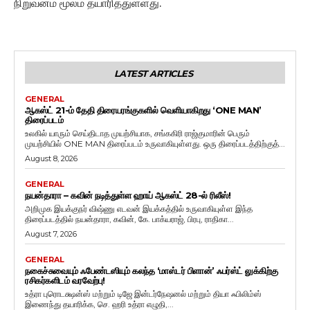
நிறுவனம் மூலம் தயாரித்துள்ளது.
LATEST ARTICLES
GENERAL
ஆகஸ்ட் 21-ம் தேதி திரையரங்குகளில் வெளியாகிறது ‘ONE MAN’
திரைப்படம்
உலகில் யாரும் செய்திடாத முயற்சியாக, சங்ககிரி ராஜ்குமாரின் பெரும்
முயற்சியில் ONE MAN திரைப்படம் உருவாகியுள்ளது. ஒரு திரைப்படத்திற்குத்...
August 8, 2026
GENERAL
நயன்தாரா – கவின் நடித்துள்ள ஹாய் ஆகஸ்ட் 28-ல் ரிலீஸ்!
அறிமுக இயக்குநர் விஷ்ணு எடவன் இயக்கத்தில் உருவாகியுள்ள இந்த
திரைப்படத்தில் நயன்தாரா, கவின், கே. பாக்யராஜ், பிரபு, ராதிகா...
August 7, 2026
GENERAL
நகைச்சுவையும் ஃபேண்டஸியும் கலந்த ‘மாஸ்டர் பிளான்’ ஃபர்ஸ்ட் லுக்கிற்கு
ரசிகர்களிடம் வரவேற்பு!
உத்ரா புரொடக்ஷன்ஸ் மற்றும் டிஜே இன்டர்நேஷனல் மற்றும் தியா ஃபிலிம்ஸ்
இணைந்து தயாரிக்க, செ. ஹரி உத்ரா எழுதி,...