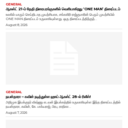
GENERAL
ஆகஸ்ட் 21-ம் தேதி திரையரங்குகளில் வெளியாகிறது ‘ONE MAN’ திரைப்படம்
உலகில் யாரும் செய்திடாத முயற்சியாக, சங்ககிரி ராஜ்குமாரின் பெரும் முயற்சியில்
ONE MAN திரைப்படம் உருவாகியுள்ளது. ஒரு திரைப்படத்திற்குத்...
August 8, 2026
GENERAL
நயன்தாரா – கவின் நடித்துள்ள ஹாய் ஆகஸ்ட் 28-ல் ரிலீஸ்!
அறிமுக இயக்குநர் விஷ்ணு எடவன் இயக்கத்தில் உருவாகியுள்ள இந்த திரைப்படத்தில்
நயன்தாரா, கவின், கே. பாக்யராஜ், பிரபு, ராதிகா...
August 7, 2026