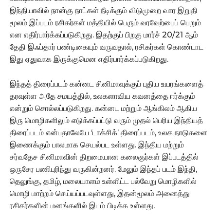
இந்தியாவில் நான்கு நாட்கள் நீடிக்கும் விடுமுறை வார இறுதி
மூலம் இப்படம் ரசிகர்கள் மத்தியில் பெரும் வரவேற்பைப் பெறும்
என எதிர்பார்க்கப்படுகிறது. இதற்குப் பிறகு மார்ச் 20/21 ஆம்
தேதி இஃப்தார் பண்டிகையும் வருவதால், ரசிகர்கள் கொண்டாட
இது ஏதுவாக இருக்குமென எதிர்பார்க்கப்படுகிறது.
இந்தத் திரைப்படம் கன்னட சினிமாவுக்குப் புதிய உயரங்களைத்
தரவுள்ள அதே சமயத்தில், உலகளாவிய கவனத்தை ஈர்க்கும்
என்றும் சொல்லப்படுகிறது. கன்னட மற்றும் ஆங்கிலம் ஆகிய
இரு மொழிகளிலும் எடுக்கப்பட்டு வரும் முதல் பெரிய இந்தியத்
திரைப்படம் என்பதாலேயே ‘டாக்சிக்’ திரைப்படம், உலக நாடுகளை
இணைக்கும் பாலமாக செயல்பட உள்ளது. இந்திய மற்றும்
சர்வதேச சினிமாவின் திறமையான கலைஞர்கள் இப்படத்தில்
ஒருசேர பணிபுரிந்து வருகின்றனர். மேலும் இந்தப் படம் இந்தி,
தெலுங்கு, தமிழ், மலையாளம் உள்ளிட்ட பல்வேறு மொழிகளில்
மொழி மாற்றம் செய்யப்படவுள்ளது, இதன்மூலம் அனைத்து
ரசிகர்களின் மனங்களில் இடம் பிடிக்க உள்ளது.