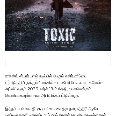
ராக்கிங் ஸ்டார் யாஷ் நடிப்பில் பெரும் எதிர்பார்ப்பை
ஏற்படுத்தியிருக்கும் ‘டாக்சிக் – எ ஃபேரி டேல் ஃபார் க்ரோன்-
அப்ஸ்’, வரும் 2026 மார்ச் 19-ம் தேதி, உலகமெங்கும்
வெளியாகவுள்ளதாக அறிவிக்கப்பட்டுள்ளது.
இந்தப் படம் உகாதி, குடி பட்வா, சைத்ரா நவராத்திரி ஆகிய
பண்டிகைகள் கொண்டாடப்படும் நாளில் வெளியாகவுள்ளதால்,