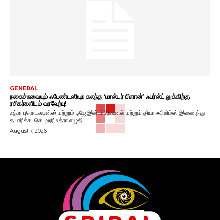
GENERAL
நகைச்சுவையும் ஃபேண்டஸியும் கலந்த ‘மாஸ்டர் பிளான்’ ஃபர்ஸ்ட் லுக்கிற்கு
ரசிகர்களிடம் வரவேற்பு!
உத்ரா புரொடக்ஷன்ஸ் மற்றும் டிஜே இன்டர்நேஷனல் மற்றும் தியா ஃபிலிம்ஸ் இணைந்து
தயாரிக்க, செ. ஹரி உத்ரா எழுதி,...
August 7, 2026