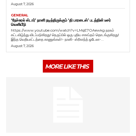
August 7, 2026
GENERAL
‘நேச்சுரல் ஸ்டார்’ நானி நடித்திருக்கும் ‘தி பாரடைஸ்’ படத்தின் டீசர்
வெளியீடு
https://www.youtube.com/watch?v=LMqE7OAewkg நரகம்
கட்டவிழ்த்து விடப்படுகிறது! நெருப்பில் ஒரு புதிய சகாப்தம் தொடங்குகிறது!
இந்த வெறியாட்டத்தை காணுங்கள்!- நானி- ஸ்ரீகாந்த் ஒடேலா-...
August 7, 2026
MORE LIKE THIS