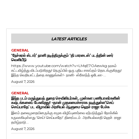
LATEST ARTICLES
GENERAL
‘நேச்சுரல் ஸ்டார்’ நானி நடித்திருக்கும் ‘தி பாரடைஸ்’ படத்தின் டீசர்
வெளியீடு
https://www.youtube.com/watch?v=LMqE7OAewkg நரகம்
கட்டவிழ்த்து விடப்படுகிறது! நெருப்பில் ஒரு புதிய சகாப்தம் தொடங்குகிறது!
இந்த வெறியாட்டத்தை காணுங்கள்!- நானி- ஸ்ரீகாந்த் ஒடேலா-...
August 7, 2026
GENERAL
இந்த படம் மருத்துவத் துறை செவிலியர்கள், முன்கள பணியாளர்களின்
கஷ்டங்களைப் பேசுகிறது! -தான் முதலமைச்சராக நடித்துள்ள’செய்
செய்யாதே’ பட விழாவில் அரசியல் ஆளுமை ஹெச் ராஜா பேச்சு
இளம் தலைமுறையினருக்கு சமூக விழிப்புணர்வை ஏற்படுத்தும் நோக்கில்
உருவாகியுள்ளது ‘செய்! செய்யாதே!’ திரைப்படம். அரசியல்வாதி ஹெச். ராஜா
தமிழ்நாடு...
August 7, 2026