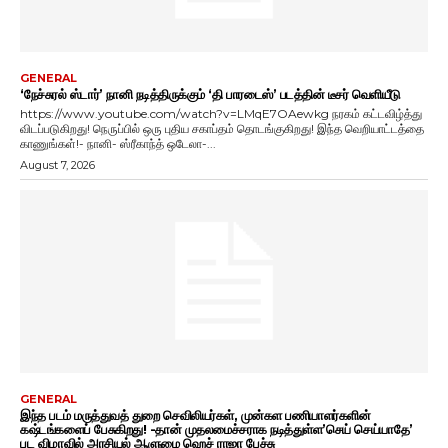
GENERAL
‘நேச்சுரல் ஸ்டார்’ நானி நடித்திருக்கும் ‘தி பாரடைஸ்’ படத்தின் டீசர் வெளியீடு
https://www.youtube.com/watch?v=LMqE7OAewkg நரகம் கட்டவிழ்த்து
விடப்படுகிறது! நெருப்பில் ஒரு புதிய சகாப்தம் தொடங்குகிறது! இந்த வெறியாட்டத்தை
காணுங்கள்!- நானி- ஸ்ரீகாந்த் ஒடேலா-...
August 7, 2026
GENERAL
இந்த படம் மருத்துவத் துறை செவிலியர்கள், முன்கள பணியாளர்களின்
கஷ்டங்களைப் பேசுகிறது! -தான் முதலமைச்சராக நடித்துள்ள’செய் செய்யாதே’
பட விழாவில் அரசியல் ஆளுமை ஹெச் ராஜா பேச்சு