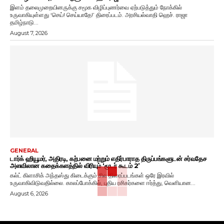
இளம் தலைமுறையினருக்கு சமூக விழிப்புணர்வை ஏற்படுத்தும் நோக்கில்
உருவாகியுள்ளது ‘செய்! செய்யாதே!’ திரைப்படம். அரசியல்வாதி ஹெச். ராஜா
தமிழ்நாடு...
August 7, 2026
GENERAL
டார்க் ஹியூமர், அதிரடி, கற்பனை மற்றும் எதிர்பாராத திருப்பங்களுடன் சர்வதேச
அளவிலான கதைக்களத்தில் விரியும் ‘மூடர் கூடம் 2’
கல்ட் கிளாசிக் அந்தஸ்து கிடைக்கும் சில திரைப்படங்கள் ஒரே இரவில்
உருவாகிவிடுவதில்லை. காலப்போக்கில், புதிய ரசிகர்களை ஈர்த்து, வெளியான...
August 6, 2026