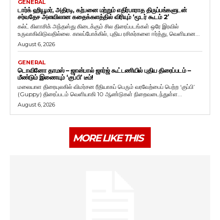
GENERAL
டார்க் ஹியூமர், அதிரடி, கற்பனை மற்றும் எதிர்பாராத திருப்பங்களுடன்
சர்வதேச அளவிலான கதைக்களத்தில் விரியும் ‘மூடர் கூடம் 2’
கல்ட் கிளாசிக் அந்தஸ்து கிடைக்கும் சில திரைப்படங்கள் ஒரே இரவில்
உருவாகிவிடுவதில்லை. காலப்போக்கில், புதிய ரசிகர்களை ஈர்த்து, வெளியான...
August 6, 2026
GENERAL
டொவினோ தாமஸ் – ஜான்பால் ஜார்ஜ் கூட்டணியில் புதிய திரைப்படம் –
மீண்டும் இணையும் ‘குப்பி’ டீம்!
மலையாள திரையுலகில் விமர்சன ரீதியாகப் பெரும் வரவேற்பைப் பெற்ற ‘குப்பி’
(Guppy) திரைப்படம் வெளியாகி 10 ஆண்டுகள் நிறைவடைந்துள்ள...
August 6, 2026
MORE LIKE THIS