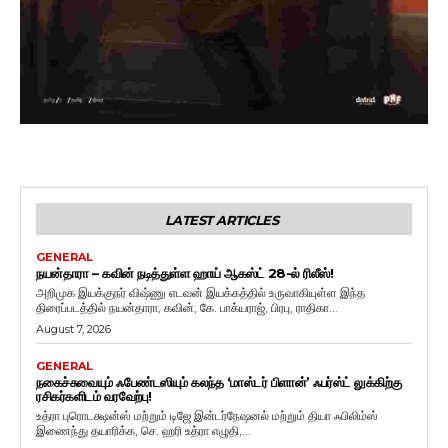
LATEST ARTICLES
GENERAL
நயன்தாரா – கவின் நடித்துள்ள ஹாய் ஆகஸ்ட் 28-ல் ரிலீஸ்!
அறிமுக இயக்குநர் விஷ்ணு எடவன் இயக்கத்தில் உருவாகியுள்ள இந்த
திரைப்படத்தில் நயன்தாரா, கவின், கே. பாக்யராஜ், பிரபு, ராதிகா...
August 7, 2026
GENERAL
நகைச்சுவையும் ஃபேண்டஸியும் கலந்த ‘மாஸ்டர் பிளான்’ ஃபர்ஸ்ட் லுக்கிற்கு
ரசிகர்களிடம் வரவேற்பு!
உத்ரா புரொடக்ஷன்ஸ் மற்றும் டிஜே இன்டர்நேஷனல் மற்றும் தியா ஃபிலிம்ஸ்
இணைந்து தயாரிக்க, செ. ஹரி உத்ரா எழுதி,...