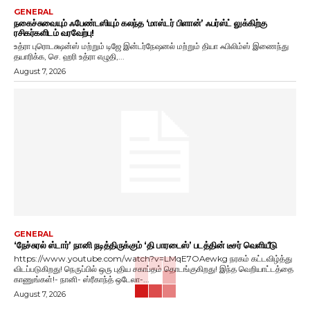
GENERAL
நகைச்சுவையும் ஃபேண்டஸியும் கலந்த ‘மாஸ்டர் பிளான்’ ஃபர்ஸ்ட் லுக்கிற்கு
ரசிகர்களிடம் வரவேற்பு!
உத்ரா புரொடக்ஷன்ஸ் மற்றும் டிஜே இன்டர்நேஷனல் மற்றும் தியா ஃபிலிம்ஸ் இணைந்து
தயாரிக்க, செ. ஹரி உத்ரா எழுதி,...
August 7, 2026
GENERAL
‘நேச்சுரல் ஸ்டார்’ நானி நடித்திருக்கும் ‘தி பாரடைஸ்’ படத்தின் டீசர் வெளியீடு
https://www.youtube.com/watch?v=LMqE7OAewkg நரகம் கட்டவிழ்த்து
விடப்படுகிறது! நெருப்பில் ஒரு புதிய சகாப்தம் தொடங்குகிறது! இந்த வெறியாட்டத்தை
காணுங்கள்!- நானி- ஸ்ரீகாந்த் ஒடேலா-...
August 7, 2026