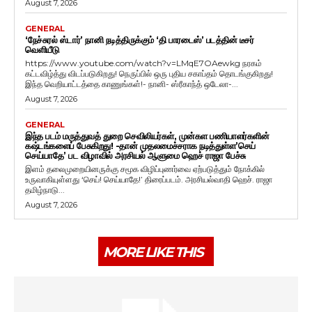
August 7, 2026
GENERAL
‘நேச்சுரல் ஸ்டார்’ நானி நடித்திருக்கும் ‘தி பாரடைஸ்’ படத்தின் டீசர்
வெளியீடு
https://www.youtube.com/watch?v=LMqE7OAewkg நரகம்
கட்டவிழ்த்து விடப்படுகிறது! நெருப்பில் ஒரு புதிய சகாப்தம் தொடங்குகிறது!
இந்த வெறியாட்டத்தை காணுங்கள்!- நானி- ஸ்ரீகாந்த் ஒடேலா-...
August 7, 2026
GENERAL
இந்த படம் மருத்துவத் துறை செவிலியர்கள், முன்கள பணியாளர்களின்
கஷ்டங்களைப் பேசுகிறது! -தான் முதலமைச்சராக நடித்துள்ள’செய்
செய்யாதே’ பட விழாவில் அரசியல் ஆளுமை ஹெச் ராஜா பேச்சு
இளம் தலைமுறையினருக்கு சமூக விழிப்புணர்வை ஏற்படுத்தும் நோக்கில்
உருவாகியுள்ளது ‘செய்! செய்யாதே!’ திரைப்படம். அரசியல்வாதி ஹெச். ராஜா
தமிழ்நாடு...
August 7, 2026
MORE LIKE THIS