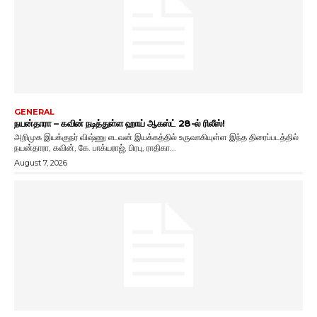
GENERAL
நயன்தாரா – கவின் நடித்துள்ள ஹாய் ஆகஸ்ட் 28-ல் ரிலீஸ்!
அறிமுக இயக்குநர் விஷ்ணு எடவன் இயக்கத்தில் உருவாகியுள்ள இந்த திரைப்படத்தில்
நயன்தாரா, கவின், கே. பாக்யராஜ், பிரபு, ராதிகா...
August 7, 2026