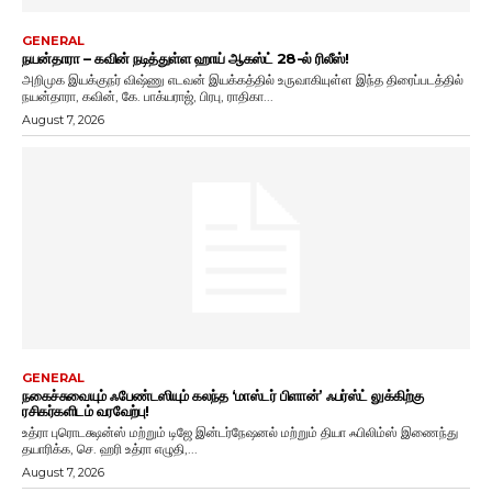
GENERAL
நயன்தாரா – கவின் நடித்துள்ள ஹாய் ஆகஸ்ட் 28-ல் ரிலீஸ்!
அறிமுக இயக்குநர் விஷ்ணு எடவன் இயக்கத்தில் உருவாகியுள்ள இந்த திரைப்படத்தில்
நயன்தாரா, கவின், கே. பாக்யராஜ், பிரபு, ராதிகா...
August 7, 2026
GENERAL
நகைச்சுவையும் ஃபேண்டஸியும் கலந்த ‘மாஸ்டர் பிளான்’ ஃபர்ஸ்ட் லுக்கிற்கு
ரசிகர்களிடம் வரவேற்பு!
உத்ரா புரொடக்ஷன்ஸ் மற்றும் டிஜே இன்டர்நேஷனல் மற்றும் தியா ஃபிலிம்ஸ் இணைந்து
தயாரிக்க, செ. ஹரி உத்ரா எழுதி,...
August 7, 2026