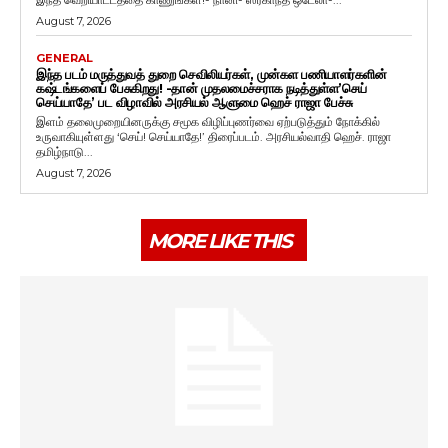
August 7, 2026
GENERAL
இந்த படம் மருத்துவத் துறை செவிலியர்கள், முன்கள பணியாளர்களின்
கஷ்டங்களைப் பேசுகிறது! -தான் முதலமைச்சராக நடித்துள்ள’செய்
செய்யாதே’ பட விழாவில் அரசியல் ஆளுமை ஹெச் ராஜா பேச்சு
இளம் தலைமுறையினருக்கு சமூக விழிப்புணர்வை ஏற்படுத்தும் நோக்கில்
உருவாகியுள்ளது ‘செய்! செய்யாதே!’ திரைப்படம். அரசியல்வாதி ஹெச். ராஜா
தமிழ்நாடு...
August 7, 2026
MORE LIKE THIS