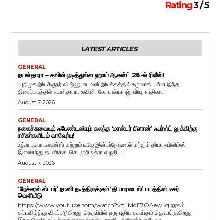
Rating
3 / 5
LATEST ARTICLES
GENERAL
நயன்தாரா – கவின் நடித்துள்ள ஹாய் ஆகஸ்ட் 28-ல் ரிலீஸ்!
அறிமுக இயக்குநர் விஷ்ணு எடவன் இயக்கத்தில் உருவாகியுள்ள இந்த
திரைப்படத்தில் நயன்தாரா, கவின், கே. பாக்யராஜ், பிரபு, ராதிகா...
August 7, 2026
GENERAL
நகைச்சுவையும் ஃபேண்டஸியும் கலந்த ‘மாஸ்டர் பிளான்’ ஃபர்ஸ்ட் லுக்கிற்கு
ரசிகர்களிடம் வரவேற்பு!
உத்ரா புரொடக்ஷன்ஸ் மற்றும் டிஜே இன்டர்நேஷனல் மற்றும் தியா ஃபிலிம்ஸ்
இணைந்து தயாரிக்க, செ. ஹரி உத்ரா எழுதி,...
August 7, 2026
GENERAL
‘நேச்சுரல் ஸ்டார்’ நானி நடித்திருக்கும் ‘தி பாரடைஸ்’ படத்தின் டீசர்
வெளியீடு
https://www.youtube.com/watch?v=LMqE7OAewkg நரகம்
கட்டவிழ்த்து விடப்படுகிறது! நெருப்பில் ஒரு புதிய சகாப்தம் தொடங்குகிறது!
இந்த வெறியாட்டத்தை காணுங்கள்!- நானி- ஸ்ரீகாந்த் ஒடேலா-...