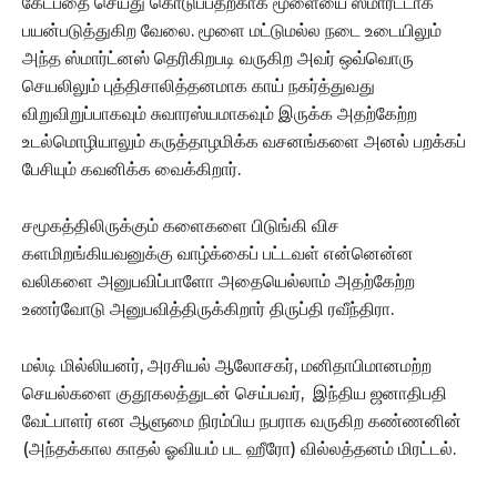
கேட்பதை செய்து கொடுப்பதற்காக மூளையை ஸ்மார்ட்டாக
பயன்படுத்துகிற வேலை. மூளை மட்டுமல்ல நடை உடையிலும்
அந்த ஸ்மார்ட்னஸ் தெரிகிறபடி வருகிற அவர் ஒவ்வொரு
செயலிலும் புத்திசாலித்தனமாக காய் நகர்த்துவது
விறுவிறுப்பாகவும் சுவாரஸ்யமாகவும் இருக்க அதற்கேற்ற
உடல்மொழியாலும் கருத்தாழமிக்க வசனங்களை அனல் பறக்கப்
பேசியும் கவனிக்க வைக்கிறார்.
சமூகத்திலிருக்கும் களைகளை பிடுங்கி விச
களமிறங்கியவனுக்கு வாழ்க்கைப் பட்டவள் என்னென்ன
வலிகளை அனுபவிப்பாளோ அதையெல்லாம் அதற்கேற்ற
உணர்வோடு அனுபவித்திருக்கிறார் திருப்தி ரவீந்திரா.
மல்டி மில்லியனர், அரசியல் ஆலோசகர், மனிதாபிமானமற்ற
செயல்களை குதூகலத்துடன் செய்பவர், இந்திய ஜனாதிபதி
வேட்பாளர் என ஆளுமை நிரம்பிய நபராக வருகிற கண்ணனின்
(அந்தக்கால காதல் ஓவியம் பட ஹீரோ) வில்லத்தனம் மிரட்டல்.