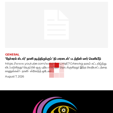
GENERAL
‘நேச்சுரல் ஸ்டார்’ நானி நடித்திருக்கும் ‘தி பாரடைஸ்’ படத்தின் டீசர் வெளியீடு
https://www.youtube.com/watch?v=LMqE7OAewkg நரகம் கட்டவிழ்த்து
விடப்படுகிறது! நெருப்பில் ஒரு புதிய சகாப்தம் தொடங்குகிறது! இந்த வெறியாட்டத்தை
காணுங்கள்!- நானி- ஸ்ரீகாந்த் ஒடேலா-...
August 7, 2026