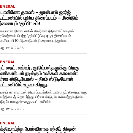
ENERAL
ொவினோ தாமஸ் – ஜான்பால் ஜார்ஜ்
ூட்டணியில் புதிய திரைப்படம் – மீண்டும்
ணையும் ‘குப்பி’ டீம்!
லையாள திரையுலகில் விமர்சன ரீதியாகப் பெரும்
ரவேற்பைப் பெற்ற ‘குப்பி’ (Guppy) திரைப்படம்
ெளியாகி 10 ஆண்டுகள் நிறைவடைந்துள்ள...
ugust 6, 2026
ENERAL
ுட் நைட், லவ்வர், குடும்பஸ்தனுக்கு பிறகு
ணிகண்டன் நடிக்கும் ‘மக்கள் காவலன்.’
ிர்லா ஸ்டுடியோஸ் – நீலம் ஸ்டுடியோஸ்
ூட்டணியில் உருவாகிறது.
ைசன் காளமாடன் திரைப்படத்தின் மாபெரும் திரையரங்கு
ெற்றியைத் தொடர்ந்து, பிர்லா ஸ்டுடியோஸ் மற்றும் நீலம்
்டுடியோஸ் தங்களது கூட்டணியில்...
ugust 6, 2026
ENERAL
க்திவாய்ந்த போர்வீரராக சந்தீப் கிஷன்