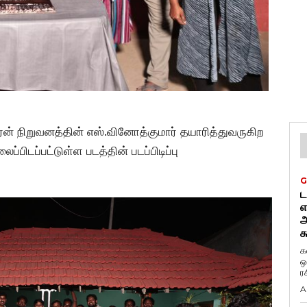
ரன் நிறுவனத்தின் எஸ்.வினோத்குமார் தயாரித்துவருகிற
்பிடப்பட்டுள்ள படத்தின் படப்பிடிப்பு
G
ட
எ
அ
க
க
ஒ
ர
A