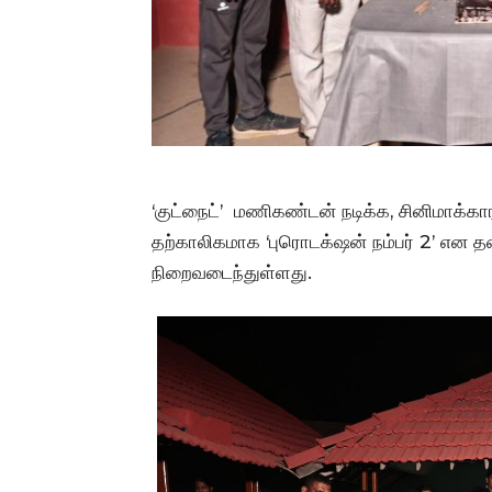
‘குட்நைட்’ மணிகண்டன் நடிக்க, சினிமாக்கா
தற்காலிகமாக ‘புரொடக்‌ஷன் நம்பர் 2’ என தலைப
நிறைவடைந்துள்ளது.