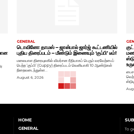
GENERAL
GE
டொவினோ தாமஸ் – ஜான்பால் ஜார்ஜ் கூட்டணியில்
குட
ிலான
புதிய திரைப்படம் – மீண்டும் இணையும் ‘குப்பி’ டீம்!
மணி
ஸ்ட
மலையாள திரையுலகில் விமர்சன ரீதியாகப் பெரும் வரவேற்பைப்
உரு
பெற்ற ‘குப்பி’ (Guppy) திரைப்படம் வெளியாகி 10 ஆண்டுகள்
ரே
நிறைவடைந்துள்ள...
பைசன
வெற்
August 6, 2026
ஸ்டு
Augu
SUB
HOME
GENERAL
To g