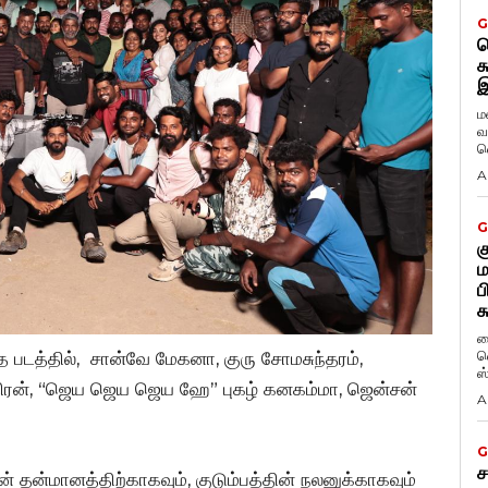
G
ட
க
இ
ம
வ
வ
A
G
க
ம
ப
க
ப
வ
த படத்தில், சான்வே மேகனா, குரு சோமசுந்தரம்,
ஸ
சந்திரன், “ஜெய ஜெய ஜெய ஹே” புகழ் கனகம்மா, ஜென்சன்
A
G
ச
தன்மானத்திற்காகவும், குடும்பத்தின் நலனுக்காகவும்