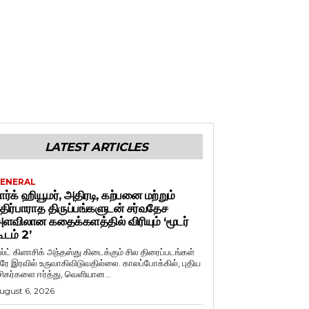
LATEST ARTICLES
ENERAL
ார்க் ஹியூமர், அதிரடி, கற்பனை மற்றும்
திர்பாராத திருப்பங்களுடன் சர்வதேச
ளவிலான கதைக்களத்தில் விரியும் ‘மூடர்
ூடம் 2’
ல்ட் கிளாசிக் அந்தஸ்து கிடைக்கும் சில திரைப்படங்கள்
ரே இரவில் உருவாகிவிடுவதில்லை. காலப்போக்கில், புதிய
சிகர்களை ஈர்த்து, வெளியான...
ugust 6, 2026