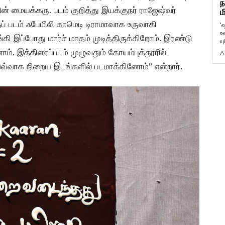
ந
் மையக்கரு. படம் குறித்து இயக்குநர் ராஜேஷ்வர்
ம
்தப் படம் ஃபேமிலி காமெடி டிராமாவாக உருவாகி
'
உ
கி இப்போது மார்ச் மாதம் முடித்திருக்கிறோம். இரண்டு
ய
ோம். இத்திரைப்படம் முழுவதும் கோயம்புத்தூரில்
A
 லைவ்வாக நிறைய இடங்களில் படமாக்கினோம்” என்றார்.