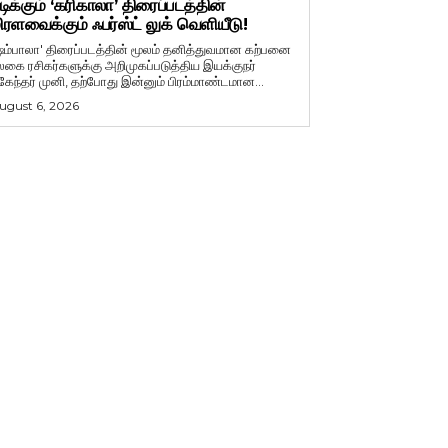
டிக்கும் ‘கரிகாலா’ திரைப்படத்தின்
ிரளவைக்கும் ஃபர்ஸ்ட் லுக் வெளியீடு!
ஷம்பாலா' திரைப்படத்தின் மூலம் தனித்துவமான கற்பனை
லகை ரசிகர்களுக்கு அறிமுகப்படுத்திய இயக்குநர்
ுகேந்தர் முனி, தற்போது இன்னும் பிரம்மாண்டமான...
ugust 6, 2026