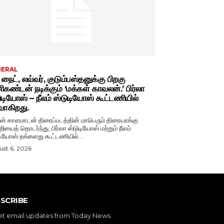
NERAL
் நைட், லவ்வர், குடும்பஸ்தனுக்கு பிறகு
கண்டன் நடிக்கும் ‘மக்கள் காவலன்.’ பிர்லா
ுடியோஸ் – நீலம் ஸ்டுடியோஸ் கூட்டணியில்
வாகிறது.
் காளமாடன் திரைப்படத்தின் மாபெரும் திரையரங்கு
றியைத் தொடர்ந்து, பிர்லா ஸ்டுடியோஸ் மற்றும் நீலம்
டியோஸ் தங்களது கூட்டணியில்...
st 6, 2026
SCRIBE
et email updates from Today News.