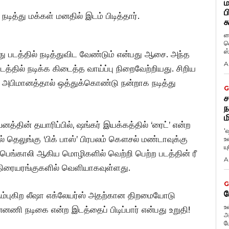
ம
ப
டித்து மக்கள் மனதில் இடம் பிடித்தார்.
க
ப
வ
ஸ
 படத்தில் நடித்துவிட வேண்டும் என்பது ஆசை. அந்த
A
்தில் நடிக்க கிடைத்த வாய்ப்பு நிறைவேற்றியது. சிறிய
ன அபிமானத்தால் ஒத்துக்கொண்டு நன்றாக நடித்து
G
ச
ந
ம
த்தின் தயாரிப்பில், ஷங்கர் இயக்கத்தில் ‘ரைட்’ என்ற
'
ல் தெலுங்கு ‘பிக் பாஸ்’ பிரபலம் கௌசல் மண்டாவுக்கு
உ
ய
 பெங்காலி ஆகிய மொழிகளில் வெற்றி பெற்ற படத்தின் ரீ
A
 திரையரங்குகளில் வெளியாகவுள்ளது.
G
ப
ரும்புகிற லீஷா எக்லேயர்ஸ் அதற்கான திறமையோடு
உ
ன்னணி நடிகை என்ற இடத்தைப் பிடிப்பார் என்பது உறுதி!
அ
ப