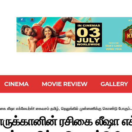
CINEMA
MOVIE REVIEW
GALLERY
ிகை லீஷா எக்லேயர்ஸ்! கைவசம் தமிழ், தெலுங்கில் முன்னணிக்கு கொண்டு போகும்..
ாருக்கானின் ரசிகை லீஷா எ