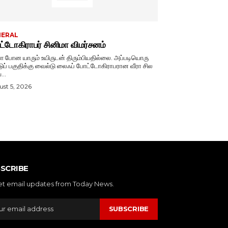
NERAL
்டோகிராபர் சினிமா விமர்சனம்
ே போன யாரும் உயிருடன் திரும்பியதில்லை. அப்படியொரு
டுப் பகுதிக்கு வைல்டு லைஃப் போட்டோகிராபரான வீரா சில
...
st 5, 2026
SCRIBE
et email updates from Today News.
SUBSCRIBE