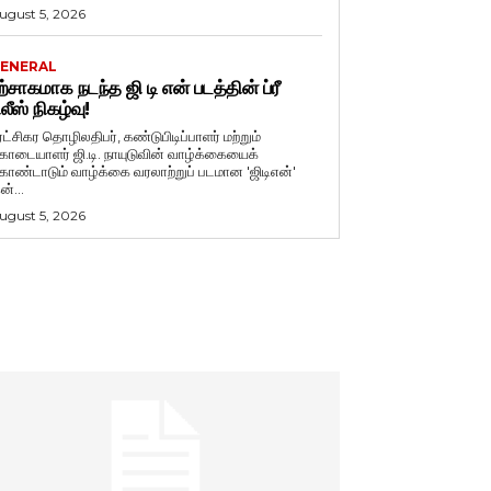
ugust 5, 2026
ENERAL
ற்சாகமாக நடந்த ஜி டி என் படத்தின் ப்ரீ
ிலீஸ் நிகழ்வு!
ுரட்சிகர தொழிலதிபர், கண்டுபிடிப்பாளர் மற்றும்
ொடையாளர் ஜி.டி. நாயுடுவின் வாழ்க்கையைக்
ொண்டாடும் வாழ்க்கை வரலாற்றுப் படமான 'ஜிடிஎன்'
ன்...
ugust 5, 2026