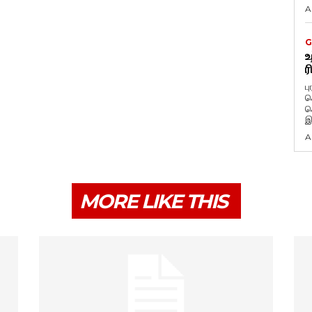
A
G
உ
ர
ப
க
க
இ
A
MORE LIKE THIS