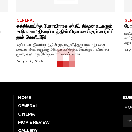
GENERAL
GE
சக்திவாய்ந்த போர்வீரராக சந்தீப் கிஷன் நடிக்கும்
போட
ா
‘கரிகாலா’ திரைப்படத்தின் மிரளவைக்கும் ஃபர்ஸ்ட்
உள்ள
லுக் வெளியீடு!
காட்
அரிய
'ஷம்பாலா' திரைப்படத்தின் மூலம் தனித்துவமான கற்பனை
உலகை ரசிகர்களுக்கு அறிமுகப்படுத்திய இயக்குநர் யுகேந்தர்
Augu
முனி, தற்போது இன்னும் பிரம்மாண்டமான...
August 6, 2026
SUB
HOME
GENERAL
To g
CINEMA
MOVIE REVIEW
GALLERY