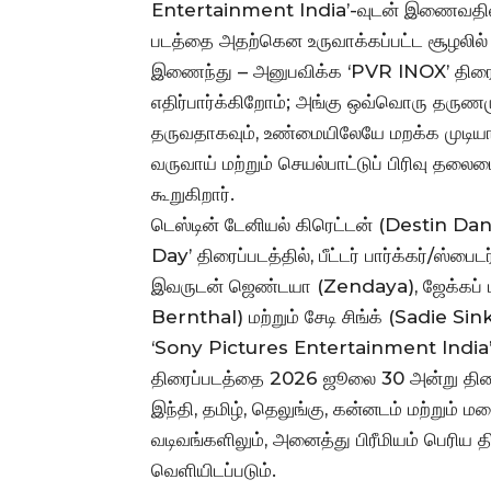
Entertainment India’-வுடன் இணைவதில் ந
படத்தை அதற்கென உருவாக்கப்பட்ட சூழலில்
இணைந்து – அனுபவிக்க ‘PVR INOX’ திர
எதிர்பார்க்கிறோம்; அங்கு ஒவ்வொரு தருணம
தருவதாகவும், உண்மையிலேயே மறக்க முடியா
வருவாய் மற்றும் செயல்பாட்டுப் பிரிவு தல
கூறுகிறார்.
டெஸ்டின் டேனியல் கிரெட்டன் (Destin D
Day’ திரைப்படத்தில், பீட்டர் பார்க்கர்/ஸ
இவருடன் ஜெண்டயா (Zendaya), ஜேக்கப் ப
Bernthal) மற்றும் சேடி சிங்க் (Sadie Sin
‘Sony Pictures Entertainment India
திரைப்படத்தை 2026 ஜூலை 30 அன்று திரைய
இந்தி, தமிழ், தெலுங்கு, கன்னடம் மற்றும்
வடிவங்களிலும், அனைத்து பிரீமியம் பெரி
வெளியிடப்படும்.