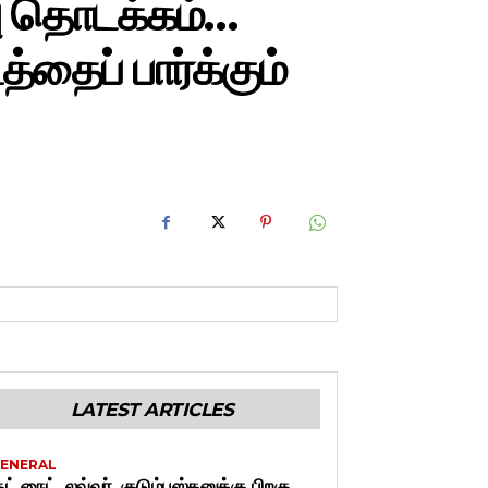
ு தொடக்கம்…
்தைப் பார்க்கும்
LATEST ARTICLES
ENERAL
ுட் நைட், லவ்வர், குடும்பஸ்தனுக்கு பிறகு