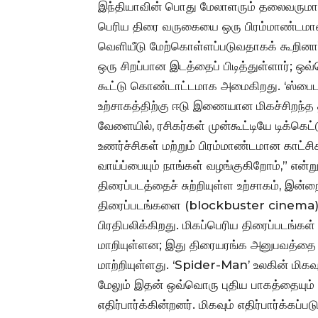
இந்தியாவின் பொது மேலாளரும் தலைவருமான
பெரிய திரை வருகையை ஒரு பிரம்மாண்டமான 
வெளியீடு மேற்கொள்ளப்படுவதாகக் கூறினார்
ஒரு சிறப்பான இடத்தைப் பிடித்துள்ளார்; ஒ
கூட்டு கொண்டாட்டமாக அமைகிறது. ‘ஸ்பைடர்-
உற்சாகத்திற்கு ஈடு இணையான மிகச்சிறந்
வேளையில், ரசிகர்கள் முன்கூட்டியே டிக்கெட்
உணர்ச்சிகள் மற்றும் பிரம்மாண்டமான காட்சி
வாய்ப்பையும் நாங்கள் வழங்குகிறோம்,” என
திரைப்படத்தைச் சுற்றியுள்ள உற்சாகம், இன்
திரைப்படங்களை (blockbuster cinema) எவ
பிரதிபலிக்கிறது. மிகப்பெரிய திரைப்படங்
மாறியுள்ளன; இது திரையரங்க அனுபவத்தை
மாற்றியுள்ளது. ‘Spider-Man’ உலகின் மிகவும
மேலும் இதன் ஒவ்வொரு புதிய பாகத்தையும
எதிர்பார்க்கின்றனர். மிகவும் எதிர்பார்க்கப