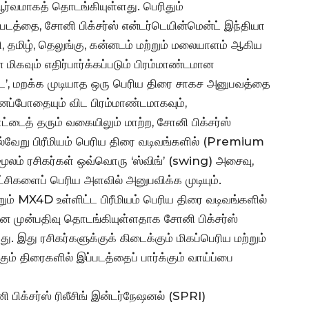
ூர்வமாகத் தொடங்கியுள்ளது. பெரிதும்
ப்படத்தை, சோனி பிக்சர்ஸ் என்டர்டெயின்மென்ட் இந்தியா
, தமிழ், தெலுங்கு, கன்னடம் மற்றும் மலையாளம் ஆகிய
ிகவும் எதிர்பார்க்கப்படும் பிரம்மாண்டமான
 டே’, மறக்க முடியாத ஒரு பெரிய திரை சாகச அனுபவத்தை
ெப்போதையும் விட பிரம்மாண்டமாகவும்,
ட்டைத் தரும் வகையிலும் மாற்ற, சோனி பிக்சர்ஸ்
ல்வேறு பிரீமியம் பெரிய திரை வடிவங்களில் (Premium
லம் ரசிகர்கள் ஒவ்வொரு ‘ஸ்விங்’ (swing) அசைவு,
்சிகளைப் பெரிய அளவில் அனுபவிக்க முடியும்.
ும் MX4D உள்ளிட்ட பிரீமியம் பெரிய திரை வடிவங்களில்
்கான முன்பதிவு தொடங்கியுள்ளதாக சோனி பிக்சர்ஸ்
ு. இது ரசிகர்களுக்குக் கிடைக்கும் மிகப்பெரிய மற்றும்
ம் திரைகளில் இப்படத்தைப் பார்க்கும் வாய்ப்பை
ி பிக்சர்ஸ் ரிலீசிங் இன்டர்நேஷனல் (SPRI)