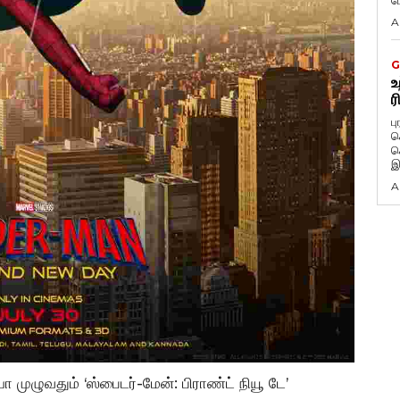
ப
A
G
உ
ர
ப
க
க
இ
A
யா முழுவதும் ‘ஸ்பைடர்-மேன்: பிராண்ட் நியூ டே’