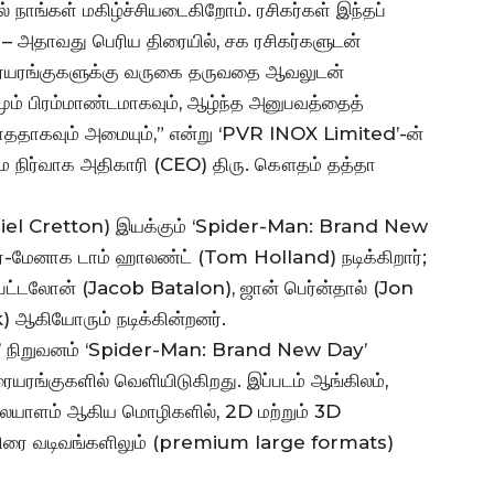
ாங்கள் மகிழ்ச்சியடைகிறோம். ரசிகர்கள் இந்தப்
 – அதாவது பெரிய திரையில், சக ரசிகர்களுடன்
ையரங்குகளுக்கு வருகை தருவதை ஆவலுடன்
ும் பிரம்மாண்டமாகவும், ஆழ்ந்த அனுபவத்தைத்
ததாகவும் அமையும்,” என்று ‘PVR INOX Limited’-ன்
ைமை நிர்வாக அதிகாரி (CEO) திரு. கௌதம் தத்தா
aniel Cretton) இயக்கும் ‘Spider-Man: Brand New
்பைடர்-மேனாக டாம் ஹாலண்ட் (Tom Holland) நடிக்கிறார்;
ட்டலோன் (Jacob Batalon), ஜான் பெர்ன்தால் (Jon
k) ஆகியோரும் நடிக்கின்றனர்.
’ நிறுவனம் ‘Spider-Man: Brand New Day’
ரங்குகளில் வெளியிடுகிறது. இப்படம் ஆங்கிலம்,
 மலையாளம் ஆகிய மொழிகளில், 2D மற்றும் 3D
ய திரை வடிவங்களிலும் (premium large formats)