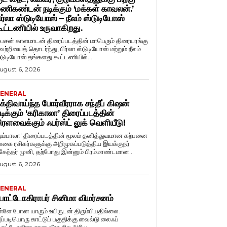
ணிகண்டன் நடிக்கும் ‘மக்கள் காவலன்.’
ிர்லா ஸ்டுடியோஸ் – நீலம் ஸ்டுடியோஸ்
ூட்டணியில் உருவாகிறது.
ைசன் காளமாடன் திரைப்படத்தின் மாபெரும் திரையரங்கு
ெற்றியைத் தொடர்ந்து, பிர்லா ஸ்டுடியோஸ் மற்றும் நீலம்
்டுடியோஸ் தங்களது கூட்டணியில்...
ugust 6, 2026
ENERAL
க்திவாய்ந்த போர்வீரராக சந்தீப் கிஷன்
டிக்கும் ‘கரிகாலா’ திரைப்படத்தின்
ிரளவைக்கும் ஃபர்ஸ்ட் லுக் வெளியீடு!
ஷம்பாலா' திரைப்படத்தின் மூலம் தனித்துவமான கற்பனை
லகை ரசிகர்களுக்கு அறிமுகப்படுத்திய இயக்குநர்
ுகேந்தர் முனி, தற்போது இன்னும் பிரம்மாண்டமான...
ugust 6, 2026
ENERAL
ோட்டோகிராபர் சினிமா விமர்சனம்
ள்ளே போன யாரும் உயிருடன் திரும்பியதில்லை.
ப்படியொரு காட்டுப் பகுதிக்கு வைல்டு லைஃப்