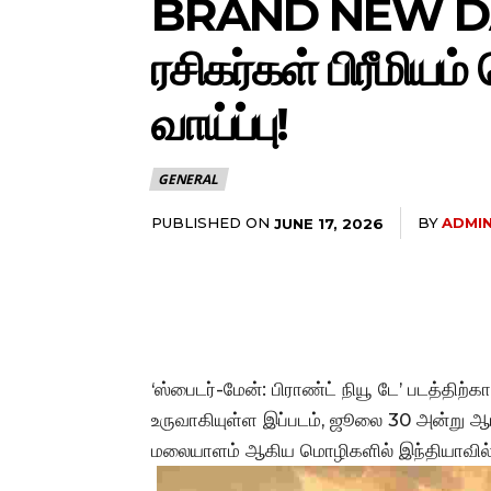
BRAND NEW DAY)
ரசிகர்கள் பிரீமியம
வாய்ப்பு!
GENERAL
PUBLISHED ON
BY
ADMI
JUNE 17, 2026
‘ஸ்பைடர்-மேன்: பிராண்ட் நியூ டே’ படத்திற்
உருவாகியுள்ள இப்படம், ஜூலை 30 அன்று ஆங்க
மலையாளம் ஆகிய மொழிகளில் இந்தியாவில்