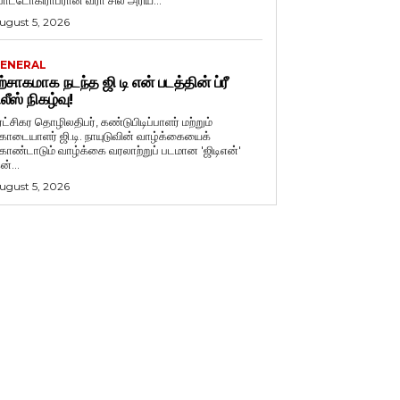
ோட்டோகிராபரான வீரா சில அரிய...
ugust 5, 2026
ENERAL
ற்சாகமாக நடந்த ஜி டி என் படத்தின் ப்ரீ
ிலீஸ் நிகழ்வு!
ுரட்சிகர தொழிலதிபர், கண்டுபிடிப்பாளர் மற்றும்
ொடையாளர் ஜி.டி. நாயுடுவின் வாழ்க்கையைக்
ொண்டாடும் வாழ்க்கை வரலாற்றுப் படமான 'ஜிடிஎன்'
ன்...
ugust 5, 2026