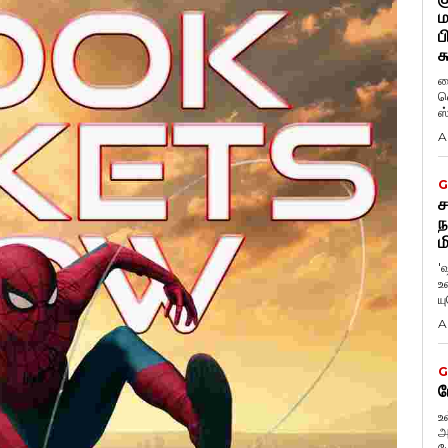
ம
ப
க
ப
வ
ஸ
A
G
ச
ந
ம
'
உ
ய
A
G
ப
உ
அ