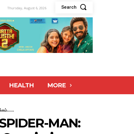
Search
Thursday, August 6, 2026
HEALTH
MORE
ம்......
ே’ (SPIDER-MAN: