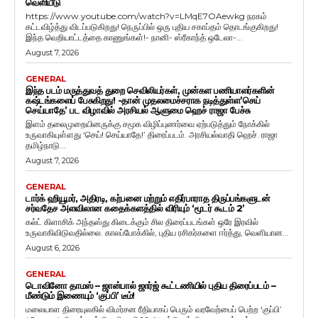
வெளியீடு
https://www.youtube.com/watch?v=LMqE7OAewkg நரகம்
கட்டவிழ்த்து விடப்படுகிறது! நெருப்பில் ஒரு புதிய சகாப்தம் தொடங்குகிறது!
இந்த வெறியாட்டத்தை காணுங்கள்!- நானி- ஸ்ரீகாந்த் ஒடேலா-...
August 7, 2026
GENERAL
இந்த படம் மருத்துவத் துறை செவிலியர்கள், முன்கள பணியாளர்களின்
கஷ்டங்களைப் பேசுகிறது! -தான் முதலமைச்சராக நடித்துள்ள’செய்
செய்யாதே’ பட விழாவில் அரசியல் ஆளுமை ஹெச் ராஜா பேச்சு
இளம் தலைமுறையினருக்கு சமூக விழிப்புணர்வை ஏற்படுத்தும் நோக்கில்
உருவாகியுள்ளது ‘செய்! செய்யாதே!’ திரைப்படம். அரசியல்வாதி ஹெச். ராஜா
தமிழ்நாடு...
August 7, 2026
GENERAL
டார்க் ஹியூமர், அதிரடி, கற்பனை மற்றும் எதிர்பாராத திருப்பங்களுடன்
சர்வதேச அளவிலான கதைக்களத்தில் விரியும் ‘மூடர் கூடம் 2’
கல்ட் கிளாசிக் அந்தஸ்து கிடைக்கும் சில திரைப்படங்கள் ஒரே இரவில்
உருவாகிவிடுவதில்லை. காலப்போக்கில், புதிய ரசிகர்களை ஈர்த்து, வெளியான...
August 6, 2026
GENERAL
டொவினோ தாமஸ் – ஜான்பால் ஜார்ஜ் கூட்டணியில் புதிய திரைப்படம் –
மீண்டும் இணையும் ‘குப்பி’ டீம்!
மலையாள திரையுலகில் விமர்சன ரீதியாகப் பெரும் வரவேற்பைப் பெற்ற ‘குப்பி’