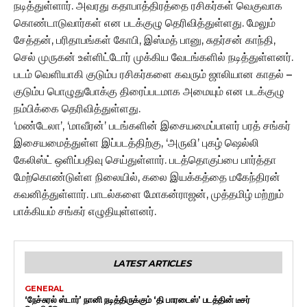
நடித்துள்ளார். அவரது கதாபாத்திரத்தை ரசிகர்கள் வெகுவாக
கொண்டாடுவார்கள் என படக்குழு தெரிவித்துள்ளது. மேலும்
சேத்தன், பரிதாபங்கள் கோபி, இஸ்மத் பானு, சுதர்சன் காந்தி,
செல் முருகன் உள்ளிட்டோர் முக்கிய வேடங்களில் நடித்துள்ளனர்.
படம் வெளியாகி குடும்ப ரசிகர்களை கவரும் ஜாலியான காதல் –
குடும்ப பொழுதுபோக்கு திரைப்படமாக அமையும் என படக்குழு
நம்பிக்கை தெரிவித்துள்ளது.
‘மண்டேலா’, ‘மாவீரன்’ படங்களின் இசையமைப்பாளர் பரத் சங்கர்
இசையமைத்துள்ள இப்படத்திற்கு, ‘அருவி’ புகழ் ஷெல்லி
கேலிஸ்ட் ஒளிப்பதிவு செய்துள்ளார். படத்தொகுப்பை பார்த்தா
மேற்கொண்டுள்ள நிலையில், கலை இயக்கத்தை மகேந்திரன்
கவனித்துள்ளார். பாடல்களை மோகன்ராஜன், முத்தமிழ் மற்றும்
பாக்கியம் சங்கர் எழுதியுள்ளனர்.
LATEST ARTICLES
GENERAL
‘நேச்சுரல் ஸ்டார்’ நானி நடித்திருக்கும் ‘தி பாரடைஸ்’ படத்தின் டீசர்