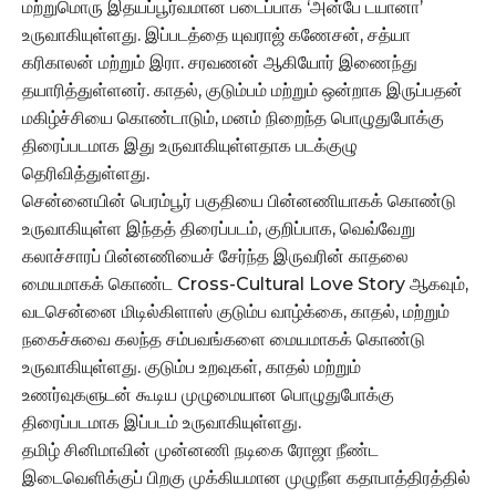
மற்றுமொரு இதயப்பூர்வமான படைப்பாக ‘அன்பே டயானா’
உருவாகியுள்ளது. இப்படத்தை யுவராஜ் கணேசன், சத்யா
கரிகாலன் மற்றும் இரா. சரவணன் ஆகியோர் இணைந்து
தயாரித்துள்ளனர். காதல், குடும்பம் மற்றும் ஒன்றாக இருப்பதன்
மகிழ்ச்சியை கொண்டாடும், மனம் நிறைந்த பொழுதுபோக்கு
திரைப்படமாக இது உருவாகியுள்ளதாக படக்குழு
தெரிவித்துள்ளது.
சென்னையின் பெரம்பூர் பகுதியை பின்னணியாகக் கொண்டு
உருவாகியுள்ள இந்தத் திரைப்படம், குறிப்பாக, வெவ்வேறு
கலாச்சாரப் பின்னணியைச் சேர்ந்த இருவரின் காதலை
மையமாகக் கொண்ட Cross-Cultural Love Story ஆகவும்,
வடசென்னை மிடில்கிளாஸ் குடும்ப வாழ்க்கை, காதல், மற்றும்
நகைச்சுவை கலந்த சம்பவங்களை மையமாகக் கொண்டு
உருவாகியுள்ளது. குடும்ப உறவுகள், காதல் மற்றும்
உணர்வுகளுடன் கூடிய முழுமையான பொழுதுபோக்கு
திரைப்படமாக இப்படம் உருவாகியுள்ளது.
தமிழ் சினிமாவின் முன்னணி நடிகை ரோஜா நீண்ட
இடைவெளிக்குப் பிறகு முக்கியமான முழுநீள கதாபாத்திரத்தில்