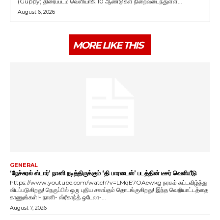
(Guppy) திரைப்படம் வெளியாகி 10 ஆண்டுகள் நிறைவடைந்துள்ள...
August 6, 2026
MORE LIKE THIS
GENERAL
‘நேச்சுரல் ஸ்டார்’ நானி நடித்திருக்கும் ‘தி பாரடைஸ்’ படத்தின் டீசர் வெளியீடு
https://www.youtube.com/watch?v=LMqE7OAewkg நரகம் கட்டவிழ்த்து
விடப்படுகிறது! நெருப்பில் ஒரு புதிய சகாப்தம் தொடங்குகிறது! இந்த வெறியாட்டத்தை
காணுங்கள்!- நானி- ஸ்ரீகாந்த் ஒடேலா-...
August 7, 2026