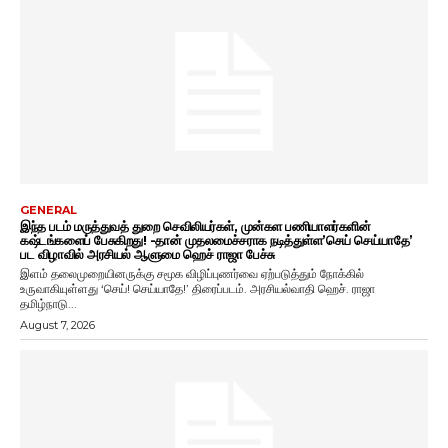
GENERAL
இந்த படம் மருத்துவத் துறை செவிலியர்கள், முன்கள பணியாளர்களின்
கஷ்டங்களைப் பேசுகிறது! -தான் முதலமைச்சராக நடித்துள்ள’செய் செய்யாதே’
பட விழாவில் அரசியல் ஆளுமை ஹெச் ராஜா பேச்சு
இளம் தலைமுறையினருக்கு சமூக விழிப்புணர்வை ஏற்படுத்தும் நோக்கில்
உருவாகியுள்ளது ‘செய்! செய்யாதே!’ திரைப்படம். அரசியல்வாதி ஹெச். ராஜா
தமிழ்நாடு...
August 7, 2026