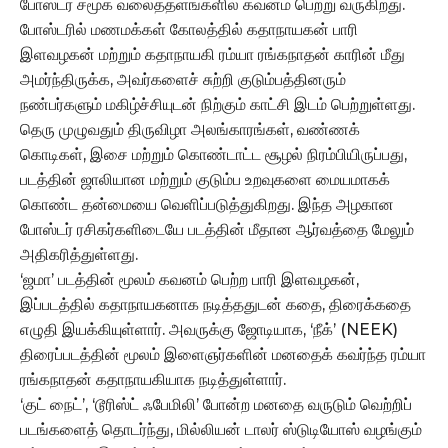
போஸ்டர் சமூக வலைத்தளங்களில் கவனம் பெற்று வருகிறது.
போஸ்டரில் மணமக்கள் கோலத்தில் கதாநாயகன் பாரி
இளவழகன் மற்றும் கதாநாயகி ரம்யா ரங்கநாதன் காரின் மீது
அமர்ந்திருக்க, அவர்களைச் சுற்றி குடும்பத்தினரும்
நண்பர்களும் மகிழ்ச்சியுடன் நிற்கும் காட்சி இடம் பெற்றுள்ளது.
தெரு முழுவதும் திருவிழா அலங்காரங்கள், வண்ணக்
கொடிகள், இசை மற்றும் கொண்டாட்ட சூழல் நிரம்பியிருப்பது,
படத்தின் ஜாலியான மற்றும் குடும்ப உறவுகளை மையமாகக்
கொண்ட தன்மையை வெளிப்படுத்துகிறது. இந்த அழகான
போஸ்டர் ரசிகர்களிடையே படத்தின் மீதான ஆர்வத்தை மேலும்
அதிகரித்துள்ளது.
‘ஜமா’ படத்தின் மூலம் கவனம் பெற்ற பாரி இளவழகன்,
இப்படத்தில் கதாநாயகனாக நடித்ததுடன் கதை, திரைக்கதை
எழுதி இயக்கியுள்ளார். அவருக்கு ஜோடியாக, ‘நீக்’ (NEEK)
திரைப்படத்தின் மூலம் இளைஞர்களின் மனதைக் கவர்ந்த ரம்யா
ரங்கநாதன் கதாநாயகியாக நடித்துள்ளார்.
‘குட் நைட்’, ‘டூரிஸ்ட் ஃபேமிலி’ போன்ற மனதை வருடும் வெற்றிப்
படங்களைத் தொடர்ந்து, மில்லியன் டாலர் ஸ்டுடியோஸ் வழங்கும்