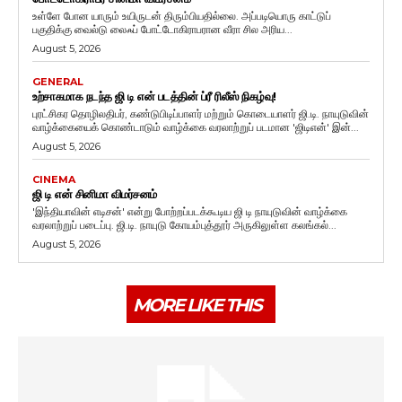
உள்ளே போன யாரும் உயிருடன் திரும்பியதில்லை. அப்படியொரு காட்டுப்
பகுதிக்கு வைல்டு லைஃப் போட்டோகிராபரான வீரா சில அரிய...
August 5, 2026
GENERAL
உற்சாகமாக நடந்த ஜி டி என் படத்தின் ப்ரீ ரிலீஸ் நிகழ்வு!
புரட்சிகர தொழிலதிபர், கண்டுபிடிப்பாளர் மற்றும் கொடையாளர் ஜி.டி. நாயுடுவின்
வாழ்க்கையைக் கொண்டாடும் வாழ்க்கை வரலாற்றுப் படமான 'ஜிடிஎன்' இன்...
August 5, 2026
CINEMA
ஜி டி என் சினிமா விமர்சனம்
'இந்தியாவின் எடிசன்' என்று போற்றப்படக்கூடிய ஜி டி நாயுடுவின் வாழ்க்கை
வரலாற்றுப் படைப்பு. ஜி.டி. நாயுடு கோயம்புத்தூர் அருகிலுள்ள கலங்கல்...
August 5, 2026
MORE LIKE THIS