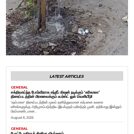
LATEST ARTICLES
GENERAL
சக்திவாய்ந்த போர்வீரராக சந்தீப் கிஷன் நடிக்கும் ‘கரிகாலா’
திரைப்படத்தின் மிரளவைக்கும் ஃபர்ஸ்ட் லுக் வெளியீடு!
'ஷம்பாலா' திரைப்படத்தின் மூலம் தனித்துவமான கற்பனை உலகை
ரசிகர்களுக்கு அறிமுகப்படுத்திய இயக்குநர் யுகேந்தர் முனி, தற்போது இன்னும்
பிரம்மாண்டமான...
August 6, 2026
GENERAL
போட்டோகிராபர் சினிமா விமர்சனம்