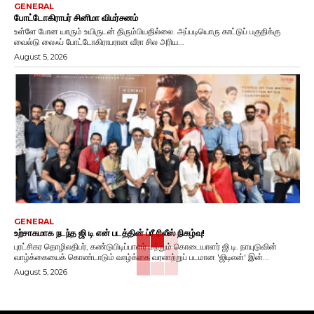
GENERAL
போட்டோகிராபர் சினிமா விமர்சனம்
உள்ளே போன யாரும் உயிருடன் திரும்பியதில்லை. அப்படியொரு காட்டுப் பகுதிக்கு
வைல்டு லைஃப் போட்டோகிராபரான வீரா சில அரிய...
August 5, 2026
GENERAL
உற்சாகமாக நடந்த ஜி டி என் படத்தின் ப்ரீ ரிலீஸ் நிகழ்வு!
புரட்சிகர தொழிலதிபர், கண்டுபிடிப்பாளர் மற்றும் கொடையாளர் ஜி.டி. நாயுடுவின்
வாழ்க்கையைக் கொண்டாடும் வாழ்க்கை வரலாற்றுப் படமான 'ஜிடிஎன்' இன்...
August 5, 2026