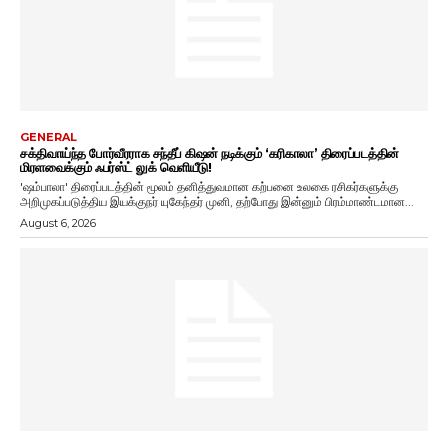
GENERAL
சக்திவாய்ந்த போர்வீரராக சந்தீப் கிஷன் நடிக்கும் ‘கரிகாலா’ திரைப்படத்தின்
மிரளவைக்கும் ஃபர்ஸ்ட் லுக் வெளியீடு!
'ஷம்பாலா' திரைப்படத்தின் மூலம் தனித்துவமான கற்பனை உலகை ரசிகர்களுக்கு
அறிமுகப்படுத்திய இயக்குநர் யுகேந்தர் முனி, தற்போது இன்னும் பிரம்மாண்டமான...
August 6, 2026