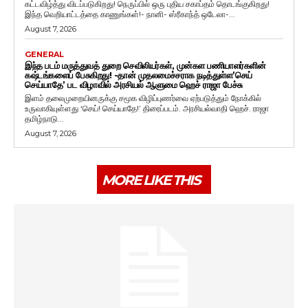
கட்டவிழ்த்து விடப்படுகிறது! நெருப்பில் ஒரு புதிய சகாப்தம் தொடங்குகிறது!
இந்த வெறியாட்டத்தை காணுங்கள்!- நானி- ஸ்ரீகாந்த் ஒடேலா-...
August 7, 2026
GENERAL
இந்த படம் மருத்துவத் துறை செவிலியர்கள், முன்கள பணியாளர்களின்
கஷ்டங்களைப் பேசுகிறது! -தான் முதலமைச்சராக நடித்துள்ள’செய்
செய்யாதே’ பட விழாவில் அரசியல் ஆளுமை ஹெச் ராஜா பேச்சு
இளம் தலைமுறையினருக்கு சமூக விழிப்புணர்வை ஏற்படுத்தும் நோக்கில்
உருவாகியுள்ளது ‘செய்! செய்யாதே!’ திரைப்படம். அரசியல்வாதி ஹெச். ராஜா
தமிழ்நாடு...
August 7, 2026
MORE LIKE THIS