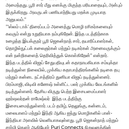
அமைந்தது. பூரி சார் மீது எனக்கு மிகுந்த மரியாதையும், அன்பும்
இருக்கிறது. அவருடன் பணியாற்றியது மறக்க முடியாத
அனுபவம்.”
”‘ஸ்லம் டாக்’ திரைப்படம் அனைத்து மொழி ரசிகர்களையும்
கவரும் என்று உறுதியாக நம்புகிறேன். இந்த படத்திற்காக
உழைத்த இயக்குநர் பூரி ஜெகன்நாத் சார், தயாரிப்பாளர்கள்,
தொழில்நுட்பக் கலைஞர்கள் மற்றும் நடிகர்கள் அனைவருக்கும்
என் நன்றிகளைத் தெரிவித்துக் கொள்கிறேன்” என்றார்.
இந்த படத்தில் விஜய் சேதுபதியுடன் கதாநாயகியாக சம்யுக்தா
நடித்துள்ள நிலையில், முக்கிய கதாபாத்திரங்களில் நடிகை தபு
மற்றும் கன்னட நட்சத்திரம் துனியா விஜய் நடித்துள்ளனர்.
பிரம்மாஜி, விடிவி கணேஷ் உள்ளிட்ட பலர் முக்கிய வேடங்களில்
நடித்துள்ளனர். தேசிய விருது பெற்ற இசையமைப்பாளர்
ஹர்ஷவர்தன் ராமேஷ்வர் இந்த படத்திற்கு
இசையமைத்துள்ளார். படம் தமிழ், தெலுங்கு, கன்னடம்,
மலையாளம் மற்றும் இந்தி ஆகிய ஐந்து மொழிகளில் பான்-
இந்தியா அளவில் வெளியாகவுள்ளது. பூரி ஜெகன்நாத் மற்றும்
சார்மி கௌர் ஆகியோர் Puri Connects நிறுவனத்தின்