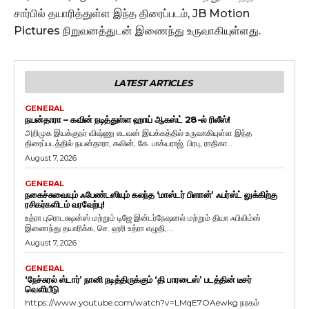
சார்பில் தயாரித்துள்ள இந்த திரைப்படம், JB Motion
Pictures நிறுவனத்துடன் இணைந்து உருவாகியுள்ளது.
LATEST ARTICLES
GENERAL
நயன்தாரா – கவின் நடித்துள்ள ஹாய் ஆகஸ்ட் 28-ல் ரிலீஸ்!
அறிமுக இயக்குநர் விஷ்ணு எடவன் இயக்கத்தில் உருவாகியுள்ள இந்த
திரைப்படத்தில் நயன்தாரா, கவின், கே. பாக்யராஜ், பிரபு, ராதிகா...
August 7, 2026
GENERAL
நகைச்சுவையும் ஃபேண்டஸியும் கலந்த ‘மாஸ்டர் பிளான்’ ஃபர்ஸ்ட் லுக்கிற்கு
ரசிகர்களிடம் வரவேற்பு!
உத்ரா புரொடக்ஷன்ஸ் மற்றும் டிஜே இன்டர்நேஷனல் மற்றும் தியா ஃபிலிம்ஸ்
இணைந்து தயாரிக்க, செ. ஹரி உத்ரா எழுதி,...
August 7, 2026
GENERAL
‘நேச்சுரல் ஸ்டார்’ நானி நடித்திருக்கும் ‘தி பாரடைஸ்’ படத்தின் டீசர்
வெளியீடு
https://www.youtube.com/watch?v=LMqE7OAewkg நரகம்