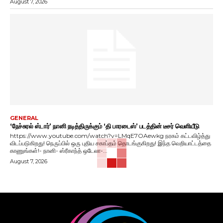
August 7, 2026
GENERAL
‘நேச்சுரல் ஸ்டார்’ நானி நடித்திருக்கும் ‘தி பாரடைஸ்’ படத்தின் டீசர் வெளியீடு
https://www.youtube.com/watch?v=LMqE7OAewkg நரகம் கட்டவிழ்த்து
விடப்படுகிறது! நெருப்பில் ஒரு புதிய சகாப்தம் தொடங்குகிறது! இந்த வெறியாட்டத்தை
காணுங்கள்!- நானி- ஸ்ரீகாந்த் ஒடேலா-...
August 7, 2026