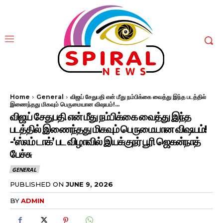
Home
General
விஜய் சேதுபதி என் மீது நம்பிக்கை வைத்து இந்த படத்தில்
இணைந்தது மிகவும் பெருமையான விஷயம்!...
விஜய் சேதுபதி என் மீது நம்பிக்கை வைத்து இந்த
படத்தில் இணைந்தது மிகவும் பெருமையான விஷயம்!
-‘ஸ்லம் டாக்’ பட விழாவில் இயக்குநர் பூரி ஜெகன்நாத்
பேச்சு
GENERAL
PUBLISHED ON
JUNE 9, 2026
BY
ADMIN