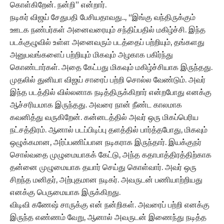
கொள்கிறேன். நன்றி” என்றார்.
நடிகர் விஜய் சேதுபதி பேசியதாவது.., “இங்கு வந்திருக்கும்
ஊடக நண்பர்கள் அனைவரையும் சந்திப்பதில் மகிழ்ச்சி. இந்த
படக்குழுவில் உள்ள அனைவரும் படத்தைப் பற்றியும், தங்களது
அனுபவங்களைப் பற்றியும் மிகவும் அழகாக பகிர்ந்து
கொண்டார்கள். அதை கேட்பது மிகவும் மகிழ்ச்சியாக இருந்தது.
முதலில் துனியா விஜய் சாரைப் பற்றி சொல்ல வேண்டும். அவர்
இந்த படத்தில் வில்லனாக நடித்திருக்கிறார் என்றபோது எனக்கு
ஆச்சரியமாக இருந்தது. அவரை நான் நீண்ட காலமாக
கவனித்து வருகிறேன். கன்னடத்தில் அவர் ஒரு மிகப்பெரிய
நட்சத்திரம். ஆனால் படப்பிடிப்பு தளத்தில் பார்த்தபோது, மிகவும்
ஒழுக்கமான, அர்ப்பணிப்பான நடிகராக இருந்தார். இயக்குநர்
சொல்வதை முழுமையாகக் கேட்டு, அந்த கதாபாத்திரத்திற்காக
தன்னை முழுமையாக தயார் செய்து கொள்வார். அவர் ஒரு
சிறந்த மனிதர், அற்புதமான நடிகர். அவருடன் பணியாற்றியது
எனக்கு பெருமையாக இருக்கிறது.
விடிவி கணேஷ் சாருக்கு என் நன்றிகள். அவரைப் பற்றி எனக்கு
இருந்த எண்ணம் வேறு, ஆனால் அவருடன் இணைந்து நடித்த