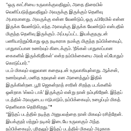
“ஒரு காட்சியை உருவாக்குவதிலும், அதை திரையில்
வெளிப்படுத்துவதிலும் அவருக்கு இருக்கும் தெளிவு
அபாரமானது. அவருக்கு என்ன வேண்டும், ஒரு ஃபிரேமில் என்ன
இருக்க வேண்டும், எந்த அளவுக்கு இருக்க வேண்டும் என்பதில்
மிகுந்த தெளிவு இருக்கும். அப்படிப்பட்ட இயக்குநருடன்
பணியாற்றும்போது ஒரு நடிகராக நமக்கு மிகுந்த நம்பிக்கையும்,
பாதுகாப்பான உணர்வும் கிடைக்கும். ‘நீங்கள் பாதுகாப்பான
கைகளில் இருக்கிறீர்கள்’ என்ற நம்பிக்கையை அவர் எப்போதும்
கொடுப்பார்.”
படம் மிகவும் வலுவான கதையுடன் உருவாகியுள்ளது. ஆக்சன்,
உணர்வுகள், மனித உறவுகள் என அனைத்தும் இதில்
இருக்கின்றன. பூரி ஜெகன்நாத் சாரின் சிறந்த படங்களில்
ஒன்றாக ‘ஸ்லம் டாக்’ இருக்கும் என்று நான் நம்புகிறேன். இந்தப்
படத்தில் அவருடைய ஈடுபாடும், நம்பிக்கையும், உழைப்பும் மிகத்
தெளிவாக தெரிகிறது.”*
“இந்தப் படத்தில் நடித்த அனுபவத்தை நான் மிகவும் ரசித்தேன்.
இயக்குநர் மற்றும் நடிகர் இடையே உருவாகும் அந்த
நம்பிக்கையும், புரிதலும் இந்தப் படத்தில் மிகவும் அழகாக