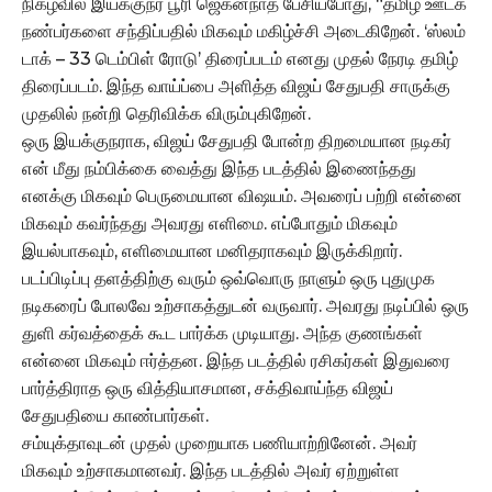
நிகழ்வில் இயக்குநர் பூரி ஜெகன்நாத் பேசியபோது, “தமிழ் ஊடக
நண்பர்களை சந்திப்பதில் மிகவும் மகிழ்ச்சி அடைகிறேன். ‘ஸ்லம்
டாக் – 33 டெம்பிள் ரோடு’ திரைப்படம் எனது முதல் நேரடி தமிழ்
திரைப்படம். இந்த வாய்ப்பை அளித்த விஜய் சேதுபதி சாருக்கு
முதலில் நன்றி தெரிவிக்க விரும்புகிறேன்.
ஒரு இயக்குநராக, விஜய் சேதுபதி போன்ற திறமையான நடிகர்
என் மீது நம்பிக்கை வைத்து இந்த படத்தில் இணைந்தது
எனக்கு மிகவும் பெருமையான விஷயம். அவரைப் பற்றி என்னை
மிகவும் கவர்ந்தது அவரது எளிமை. எப்போதும் மிகவும்
இயல்பாகவும், எளிமையான மனிதராகவும் இருக்கிறார்.
படப்பிடிப்பு தளத்திற்கு வரும் ஒவ்வொரு நாளும் ஒரு புதுமுக
நடிகரைப் போலவே உற்சாகத்துடன் வருவார். அவரது நடிப்பில் ஒரு
துளி கர்வத்தைக் கூட பார்க்க முடியாது. அந்த குணங்கள்
என்னை மிகவும் ஈர்த்தன. இந்த படத்தில் ரசிகர்கள் இதுவரை
பார்த்திராத ஒரு வித்தியாசமான, சக்திவாய்ந்த விஜய்
சேதுபதியை காண்பார்கள்.
சம்யுக்தாவுடன் முதல் முறையாக பணியாற்றினேன். அவர்
மிகவும் உற்சாகமானவர். இந்த படத்தில் அவர் ஏற்றுள்ள