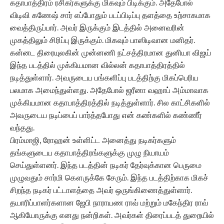
கதாபாத்திரம் ரசிகர்களுக்கு மிகவும் பிடிக்கும். அதேபோல்
விடிவி கணேஷ் சார் எப்போதும் படப்பிடிப்பு தளத்தை உற்சாகமாக
வைத்திருப்பார். அவர் இருக்கும் இடத்தில் அனைவரின்
முகத்திலும் சிரிப்பு இருக்கும். மிகவும் பாஸிடிவான மனிதர்.
கன்னட திரையுலகின் முன்னணி நட்சத்திரமான துனியா விஜய்
இந்த படத்தில் முக்கியமான வில்லன் கதாபாத்திரத்தில்
நடித்துள்ளார். அவருடைய பங்களிப்பு படத்திற்கு மிகப்பெரிய
பலமாக அமைந்துள்ளது. அதேபோல் ஜரீனா வஹாப் அம்மாவாக
முக்கியமான கதாபாத்திரத்தில் நடித்துள்ளார். சில காட்சிகளில்
அவருடைய நடிப்பைப் பார்த்தபோது என் கண்களில் கண்ணீர்
வந்தது.
பிரம்மாஜி, ரோஹன் உள்ளிட்ட அனைத்து நடிகர்களும்
தங்களுடைய கதாபாத்திரங்களுக்கு முழு நியாயம்
செய்துள்ளனர். இந்த படத்தின் நடிகர் தேர்வுக்கான பெருமை
முழுவதும் சார்மி கௌருக்கே சேரும். இந்த படத்திற்காக மிகச்
சிறந்த நடிகர் பட்டாளத்தை அவர் ஒருங்கிணைத்துள்ளார்.
தயாரிப்பாளர்களான ஜேபி நாராயண ராவ் மற்றும் மகேந்திர ராவ்
ஆகியோருக்கு எனது நன்றிகள். அவர்கள் திரைப்படத் துறையில்