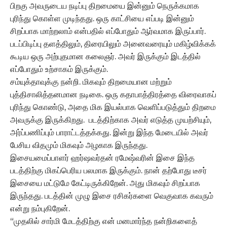
பிறகு அவருடைய நடிப்பு திறமையை இன்னும் நெருக்கமாக
புரிந்து கொள்ள முடிந்தது. ஒரு காட்சியை எப்படி இன்னும்
சிறப்பாக மாற்றலாம் என்பதில் எப்போதும் ஆர்வமாக இருப்பார்.
படப்பிடிப்பு தளத்திலும், திரையிலும் அனைவரையும் மகிழ்விக்கக்
கூடிய ஒரு அற்புதமான கலைஞர். அவர் இருக்கும் இடத்தில்
எப்போதும் உற்சாகம் இருக்கும்.
சம்யுக்தாவுக்கு நன்றி. மிகவும் திறமையான மற்றும்
புத்திசாலித்தனமான நடிகை. ஒரு கதாபாத்திரத்தை விரைவாகப்
புரிந்து கொண்டு, அதை மிக இயல்பாக வெளிப்படுத்தும் திறமை
அவருக்கு இருக்கிறது. படத்திற்காக அவர் எடுத்த முயற்சியும்,
அர்ப்பணிப்பும் பாராட்டத்தக்கது. இன்று இந்த மேடையில் அவர்
பேசிய விதமும் மிகவும் அழகாக இருந்தது.
இசையமைப்பாளர் ஹர்ஷவர்தன் ரமேஷ்வரின் இசை இந்த
படத்திற்கு மிகப்பெரிய பலமாக இருக்கும். நான் தற்போது டீசர்
இசையை மட்டுமே கேட்டிருக்கிறேன். அது மிகவும் சிறப்பாக
இருந்தது. படத்தின் முழு இசை ரசிகர்களை வெகுவாக கவரும்
என்று நம்புகிறேன்.
“முதலில் சார்மி மேடத்திற்கு என் மனமார்ந்த நன்றிகளைத்