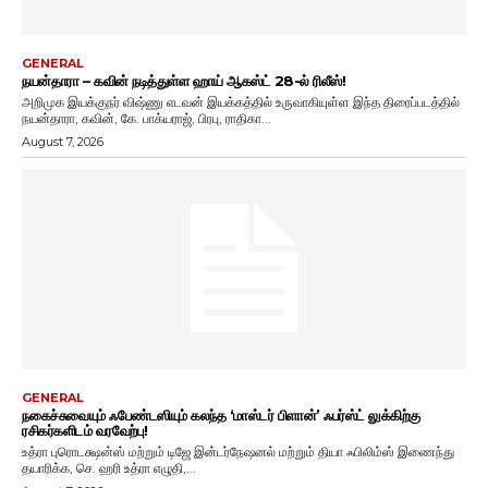
GENERAL
நயன்தாரா – கவின் நடித்துள்ள ஹாய் ஆகஸ்ட் 28-ல் ரிலீஸ்!
அறிமுக இயக்குநர் விஷ்ணு எடவன் இயக்கத்தில் உருவாகியுள்ள இந்த திரைப்படத்தில்
நயன்தாரா, கவின், கே. பாக்யராஜ், பிரபு, ராதிகா...
August 7, 2026
GENERAL
நகைச்சுவையும் ஃபேண்டஸியும் கலந்த ‘மாஸ்டர் பிளான்’ ஃபர்ஸ்ட் லுக்கிற்கு
ரசிகர்களிடம் வரவேற்பு!
உத்ரா புரொடக்ஷன்ஸ் மற்றும் டிஜே இன்டர்நேஷனல் மற்றும் தியா ஃபிலிம்ஸ் இணைந்து
தயாரிக்க, செ. ஹரி உத்ரா எழுதி,...