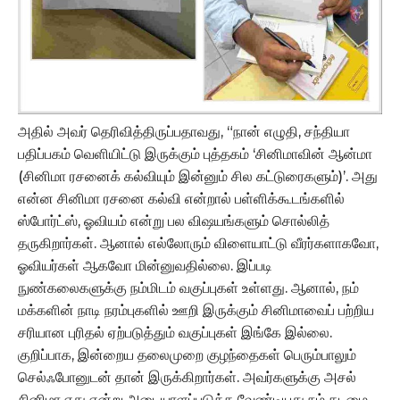
அதில் அவர் தெரிவித்திருப்பதாவது, “நான் எழுதி, சந்தியா
பதிப்பகம் வெளியிட்டு இருக்கும் புத்தகம் ‘சினிமாவின் ஆன்மா
(சினிமா ரசனைக் கல்வியும் இன்னும் சில கட்டுரைகளும்)’. அது
என்ன சினிமா ரசனை கல்வி என்றால் பள்ளிக்கூடங்களில்
ஸ்போர்ட்ஸ், ஓவியம் என்று பல விஷயங்களும் சொல்லித்
தருகிறார்கள். ஆனால் எல்லோரும் விளையாட்டு வீரர்களாகவோ,
ஓவியர்கள் ஆகவோ மின்னுவதில்லை. இப்படி
நுண்கலைகளுக்கு நம்மிடம் வகுப்புகள் உள்ளது. ஆனால், நம்
மக்களின் நாடி நரம்புகளில் ஊறி இருக்கும் சினிமாவைப் பற்றிய
சரியான புரிதல் ஏற்படுத்தும் வகுப்புகள் இங்கே இல்லை.
குறிப்பாக, இன்றைய தலைமுறை குழந்தைகள் பெரும்பாலும்
செல்ஃபோனுடன் தான் இருக்கிறார்கள். அவர்களுக்கு அசல்
சினிமா எது என்று அடையாளப்படுத்த வேண்டியது நம் கடமை.