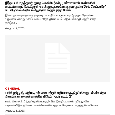
இந்த படம் மருத்துவத் துறை செவிலியர்கள், முன்கள பணியாளர்களின்
கஷ்டங்களைப் பேசுகிறது! -தான் முதலமைச்சராக நடித்துள்ள’செய் செய்யாதே’
பட விழாவில் அரசியல் ஆளுமை ஹெச் ராஜா பேச்சு
இளம் தலைமுறையினருக்கு சமூக விழிப்புணர்வை ஏற்படுத்தும் நோக்கில்
உருவாகியுள்ளது ‘செய்! செய்யாதே!’ திரைப்படம். அரசியல்வாதி ஹெச். ராஜா
தமிழ்நாடு...
August 7, 2026
GENERAL
டார்க் ஹியூமர், அதிரடி, கற்பனை மற்றும் எதிர்பாராத திருப்பங்களுடன் சர்வதேச
அளவிலான கதைக்களத்தில் விரியும் ‘மூடர் கூடம் 2’
கல்ட் கிளாசிக் அந்தஸ்து கிடைக்கும் சில திரைப்படங்கள் ஒரே இரவில்
உருவாகிவிடுவதில்லை. காலப்போக்கில், புதிய ரசிகர்களை ஈர்த்து, வெளியான...
August 6, 2026