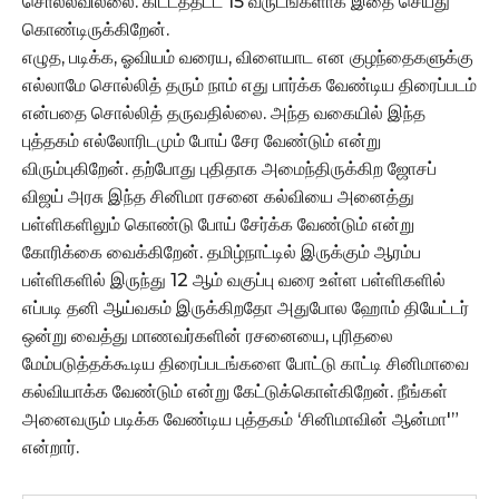
சொல்லவில்லை. கிட்டத்தட்ட 15 வருடங்களாக இதை செய்து
கொண்டிருக்கிறேன்.
எழுத, படிக்க, ஓவியம் வரைய, விளையாட என குழந்தைகளுக்கு
எல்லாமே சொல்லித் தரும் நாம் எது பார்க்க வேண்டிய திரைப்படம்
என்பதை சொல்லித் தருவதில்லை. அந்த வகையில் இந்த
புத்தகம் எல்லோரிடமும் போய் சேர வேண்டும் என்று
விரும்புகிறேன். தற்போது புதிதாக அமைந்திருக்கிற ஜோசப்
விஜய் அரசு இந்த சினிமா ரசனை கல்வியை அனைத்து
பள்ளிகளிலும் கொண்டு போய் சேர்க்க வேண்டும் என்று
கோரிக்கை வைக்கிறேன். தமிழ்நாட்டில் இருக்கும் ஆரம்ப
பள்ளிகளில் இருந்து 12 ஆம் வகுப்பு வரை உள்ள பள்ளிகளில்
எப்படி தனி ஆய்வகம் இருக்கிறதோ அதுபோல ஹோம் தியேட்டர்
ஒன்று வைத்து மாணவர்களின் ரசனையை, புரிதலை
மேம்படுத்தக்கூடிய திரைப்படங்களை போட்டு காட்டி சினிமாவை
கல்வியாக்க வேண்டும் என்று கேட்டுக்கொள்கிறேன். நீங்கள்
அனைவரும் படிக்க வேண்டிய புத்தகம் ‘சினிமாவின் ஆன்மா'”
என்றார்.