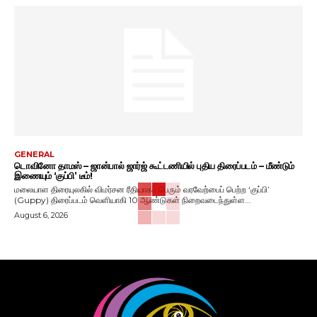
GENERAL
டொவினோ தாமஸ் – ஜான்பால் ஜார்ஜ் கூட்டணியில் புதிய திரைப்படம் – மீண்டும்
இணையும் ‘குப்பி’ டீம்!
மலையாள திரையுலகில் விமர்சன ரீதியாகப் பெரும் வரவேற்பைப் பெற்ற ‘குப்பி’
(Guppy) திரைப்படம் வெளியாகி 10 ஆண்டுகள் நிறைவடைந்துள்ள...
August 6, 2026