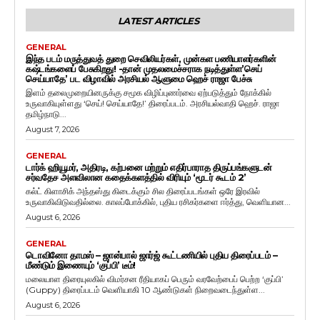
LATEST ARTICLES
GENERAL
இந்த படம் மருத்துவத் துறை செவிலியர்கள், முன்கள பணியாளர்களின்
கஷ்டங்களைப் பேசுகிறது! -தான் முதலமைச்சராக நடித்துள்ள’செய்
செய்யாதே’ பட விழாவில் அரசியல் ஆளுமை ஹெச் ராஜா பேச்சு
இளம் தலைமுறையினருக்கு சமூக விழிப்புணர்வை ஏற்படுத்தும் நோக்கில்
உருவாகியுள்ளது ‘செய்! செய்யாதே!’ திரைப்படம். அரசியல்வாதி ஹெச். ராஜா
தமிழ்நாடு...
August 7, 2026
GENERAL
டார்க் ஹியூமர், அதிரடி, கற்பனை மற்றும் எதிர்பாராத திருப்பங்களுடன்
சர்வதேச அளவிலான கதைக்களத்தில் விரியும் ‘மூடர் கூடம் 2’
கல்ட் கிளாசிக் அந்தஸ்து கிடைக்கும் சில திரைப்படங்கள் ஒரே இரவில்
உருவாகிவிடுவதில்லை. காலப்போக்கில், புதிய ரசிகர்களை ஈர்த்து, வெளியான...
August 6, 2026
GENERAL
டொவினோ தாமஸ் – ஜான்பால் ஜார்ஜ் கூட்டணியில் புதிய திரைப்படம் –
மீண்டும் இணையும் ‘குப்பி’ டீம்!
மலையாள திரையுலகில் விமர்சன ரீதியாகப் பெரும் வரவேற்பைப் பெற்ற ‘குப்பி’
(Guppy) திரைப்படம் வெளியாகி 10 ஆண்டுகள் நிறைவடைந்துள்ள...
August 6, 2026