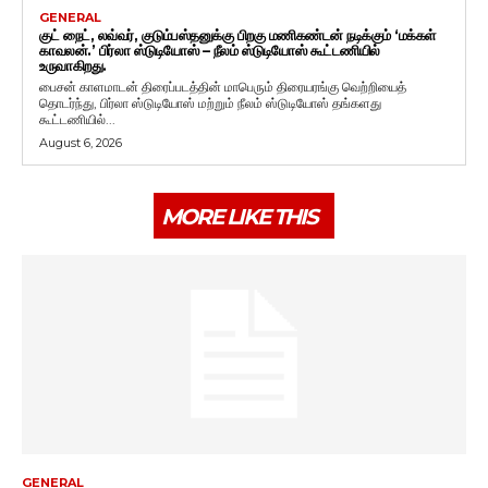
GENERAL
குட் நைட், லவ்வர், குடும்பஸ்தனுக்கு பிறகு மணிகண்டன் நடிக்கும் ‘மக்கள்
காவலன்.’ பிர்லா ஸ்டுடியோஸ் – நீலம் ஸ்டுடியோஸ் கூட்டணியில்
உருவாகிறது.
பைசன் காளமாடன் திரைப்படத்தின் மாபெரும் திரையரங்கு வெற்றியைத்
தொடர்ந்து, பிர்லா ஸ்டுடியோஸ் மற்றும் நீலம் ஸ்டுடியோஸ் தங்களது
கூட்டணியில்...
August 6, 2026
MORE LIKE THIS
GENERAL