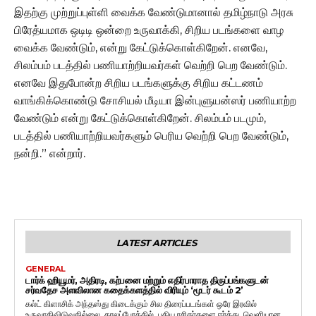
இதற்கு முற்றுப்புள்ளி வைக்க வேண்டுமானால் தமிழ்நாடு அரசு
பிரேத்யமாக ஒடிடி ஒன்றை உருவாக்கி, சிறிய படங்களை வாழ
வைக்க வேண்டும், என்று கேட்டுக்கொள்கிறேன். எனவே,
சிலம்பம் படத்தில் பணியாற்றியவர்கள் வெற்றி பெற வேண்டும்.
எனவே இதுபோன்ற சிறிய படங்களுக்கு சிறிய கட்டணம்
வாங்கிக்கொண்டு சோசியல் மீடியா இன்புளுயன்ஸர் பணியாற்ற
வேண்டும் என்று கேட்டுக்கொள்கிறேன். சிலம்பம் படமும்,
படத்தில் பணியாற்றியவர்களும் பெரிய வெற்றி பெற வேண்டும்,
நன்றி.” என்றார்.
LATEST ARTICLES
GENERAL
டார்க் ஹியூமர், அதிரடி, கற்பனை மற்றும் எதிர்பாராத திருப்பங்களுடன்
சர்வதேச அளவிலான கதைக்களத்தில் விரியும் ‘மூடர் கூடம் 2’
கல்ட் கிளாசிக் அந்தஸ்து கிடைக்கும் சில திரைப்படங்கள் ஒரே இரவில்
உருவாகிவிடுவதில்லை. காலப்போக்கில், புதிய ரசிகர்களை ஈர்த்து, வெளியான...