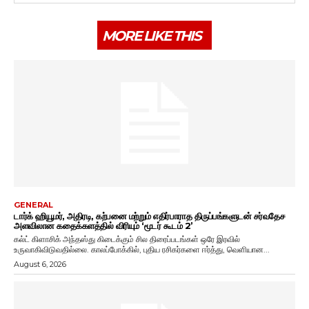
MORE LIKE THIS
GENERAL
டார்க் ஹியூமர், அதிரடி, கற்பனை மற்றும் எதிர்பாராத திருப்பங்களுடன் சர்வதேச
அளவிலான கதைக்களத்தில் விரியும் ‘மூடர் கூடம் 2’
கல்ட் கிளாசிக் அந்தஸ்து கிடைக்கும் சில திரைப்படங்கள் ஒரே இரவில்
உருவாகிவிடுவதில்லை. காலப்போக்கில், புதிய ரசிகர்களை ஈர்த்து, வெளியான...
August 6, 2026