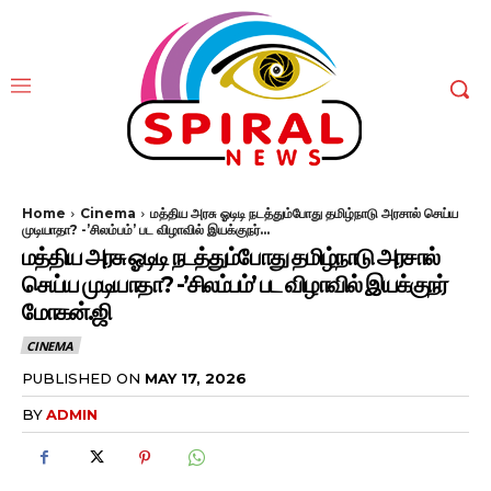
Home
Cinema
மத்திய அரசு ஓடிடி நடத்தும்போது தமிழ்நாடு அரசால் செய்ய
முடியாதா? -’சிலம்பம்’ பட விழாவில் இயக்குநர்...
மத்திய அரசு ஓடிடி நடத்தும்போது தமிழ்நாடு அரசால்
செய்ய முடியாதா? -’சிலம்பம்’ பட விழாவில் இயக்குநர்
மோகன்.ஜி
CINEMA
PUBLISHED ON
MAY 17, 2026
BY
ADMIN