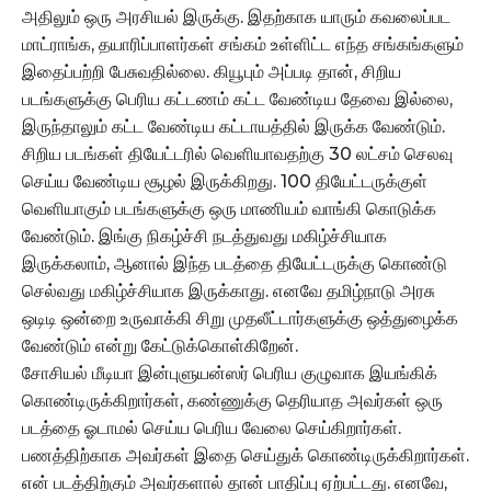
அதிலும் ஒரு அரசியல் இருக்கு. இதற்காக யாரும் கவலைப்பட
மாட்ராங்க, தயாரிப்பாளர்கள் சங்கம் உள்ளிட்ட எந்த சங்கங்களும்
இதைப்பற்றி பேசுவதில்லை. கியூபும் அப்படி தான், சிறிய
படங்களுக்கு பெரிய கட்டணம் கட்ட வேண்டிய தேவை இல்லை,
இருந்தாலும் கட்ட வேண்டிய கட்டாயத்தில் இருக்க வேண்டும்.
சிறிய படங்கள் தியேட்டரில் வெளியாவதற்கு 30 லட்சம் செலவு
செய்ய வேண்டிய சூழல் இருக்கிறது. 100 தியேட்டருக்குள்
வெளியாகும் படங்களுக்கு ஒரு மாணியம் வாங்கி கொடுக்க
வேண்டும். இங்கு நிகழ்ச்சி நடத்துவது மகிழ்ச்சியாக
இருக்கலாம், ஆனால் இந்த படத்தை தியேட்டருக்கு கொண்டு
செல்வது மகிழ்ச்சியாக இருக்காது. எனவே தமிழ்நாடு அரசு
ஒடிடி ஒன்றை உருவாக்கி சிறு முதலீட்டார்களுக்கு ஒத்துழைக்க
வேண்டும் என்று கேட்டுக்கொள்கிறேன்.
சோசியல் மீடியா இன்புளுயன்ஸர் பெரிய குழுவாக இயங்கிக்
கொண்டிருக்கிறார்கள், கண்ணுக்கு தெரியாத அவர்கள் ஒரு
படத்தை ஓடாமல் செய்ய பெரிய வேலை செய்கிறார்கள்.
பணத்திற்காக அவர்கள் இதை செய்துக் கொண்டிருக்கிறார்கள்.
என் படத்திற்கும் அவர்களால் தான் பாதிப்பு ஏற்பட்டது. எனவே,