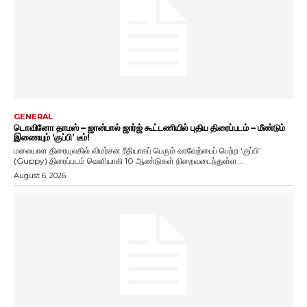
GENERAL
டொவினோ தாமஸ் – ஜான்பால் ஜார்ஜ் கூட்டணியில் புதிய திரைப்படம் – மீண்டும்
இணையும் ‘குப்பி’ டீம்!
மலையாள திரையுலகில் விமர்சன ரீதியாகப் பெரும் வரவேற்பைப் பெற்ற ‘குப்பி’
(Guppy) திரைப்படம் வெளியாகி 10 ஆண்டுகள் நிறைவடைந்துள்ள...
August 6, 2026