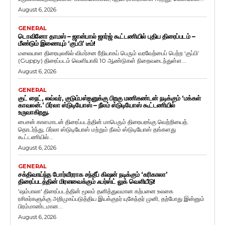
August 6, 2026
GENERAL
டொவினோ தாமஸ் – ஜான்பால் ஜார்ஜ் கூட்டணியில் புதிய திரைப்படம் –
மீண்டும் இணையும் ‘குப்பி’ டீம்!
மலையாள திரையுலகில் விமர்சன ரீதியாகப் பெரும் வரவேற்பைப் பெற்ற ‘குப்பி’
(Guppy) திரைப்படம் வெளியாகி 10 ஆண்டுகள் நிறைவடைந்துள்ள...
August 6, 2026
GENERAL
குட் நைட், லவ்வர், குடும்பஸ்தனுக்கு பிறகு மணிகண்டன் நடிக்கும் ‘மக்கள்
காவலன்.’ பிர்லா ஸ்டுடியோஸ் – நீலம் ஸ்டுடியோஸ் கூட்டணியில்
உருவாகிறது.
பைசன் காளமாடன் திரைப்படத்தின் மாபெரும் திரையரங்கு வெற்றியைத்
தொடர்ந்து, பிர்லா ஸ்டுடியோஸ் மற்றும் நீலம் ஸ்டுடியோஸ் தங்களது
கூட்டணியில்...
August 6, 2026
GENERAL
சக்திவாய்ந்த போர்வீரராக சந்தீப் கிஷன் நடிக்கும் ‘கரிகாலா’
திரைப்படத்தின் மிரளவைக்கும் ஃபர்ஸ்ட் லுக் வெளியீடு!
'ஷம்பாலா' திரைப்படத்தின் மூலம் தனித்துவமான கற்பனை உலகை
ரசிகர்களுக்கு அறிமுகப்படுத்திய இயக்குநர் யுகேந்தர் முனி, தற்போது இன்னும்
பிரம்மாண்டமான...
August 6, 2026