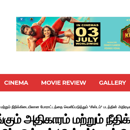
CINEMA
MOVIE REVIEW
GALLERY
மற்றும் நீதிக்கிடையிலான போராட்டத்தை வெளிப்படுத்தும் 'சிஸ்டம்' படத்தின் அதிரடிய
்கும் அதிகாரம் மற்றும் நீத