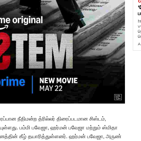
G
‘
ப
h
v
ந
வ
A
ரப்பான நீதிமன்ற த்ரில்லர் திரைப்படமான சிஸ்டம்,
யுள்ளது. பம்மி பவேஜா, ஹர்மன் பவேஜா மற்றும் ஸ்மிதா
்தின் கீழ் தயாரித்துள்ளனர். ஹர்மன் பவேஜா, அருண்