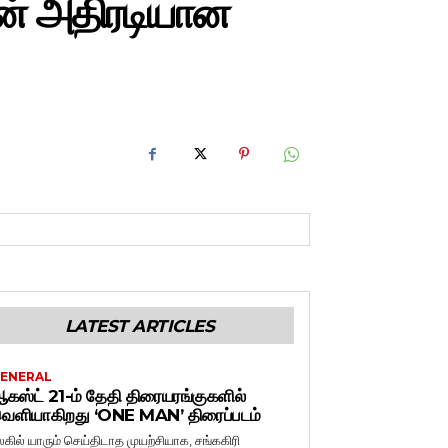
ின் அதிரடியான
LATEST ARTICLES
ENERAL
கஸ்ட் 21-ம் தேதி திரையரங்குகளில்
ெளியாகிறது ‘ONE MAN’ திரைப்படம்
லகில் யாரும் செய்திடாத முயற்சியாக, சங்ககிரி