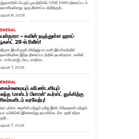
ாஜ்குமாரின் பெரும் முயற்சியில் ONE MAN திரைப்படம்
ருவாகியுள்ளது. ஒரு திரைப்படத்திற்குத்...
ugust 8, 2026
ENERAL
யன்தாரா – கவின் நடித்துள்ள ஹாய்
கஸ்ட் 28-ல் ரிலீஸ்!
றிமுக இயக்குநர் விஷ்ணு எடவன் இயக்கத்தில்
ருவாகியுள்ள இந்த திரைப்படத்தில் நயன்தாரா, கவின்,
. பாக்யராஜ், பிரபு, ராதிகா...
ugust 7, 2026
ENERAL
கைச்சுவையும் ஃபேண்டஸியும்
லந்த ‘மாஸ்டர் பிளான்’ ஃபர்ஸ்ட் லுக்கிற்கு
சிகர்களிடம் வரவேற்பு!
த்ரா புரொடக்ஷன்ஸ் மற்றும் டிஜே இன்டர்நேஷனல் மற்றும்
ியா ஃபிலிம்ஸ் இணைந்து தயாரிக்க, செ. ஹரி உத்ரா
ுதி,...
ugust 7, 2026