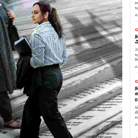
ர
உ
A
G
ந
ஆ
அ
உ
கே
A
G
ந
க
ர
உ
த
எழ
A