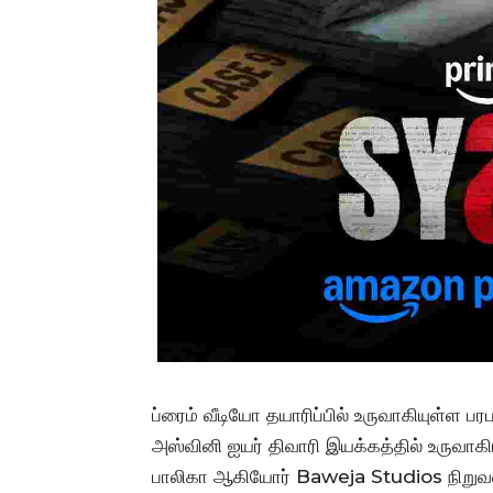
ப்ரைம் வீடியோ தயாரிப்பில் உருவாகியுள்ள பரப
அஸ்வினி ஐயர் திவாரி இயக்கத்தில் உருவாகி
பாலிகா ஆகியோர் Baweja Studios நிறுவனத