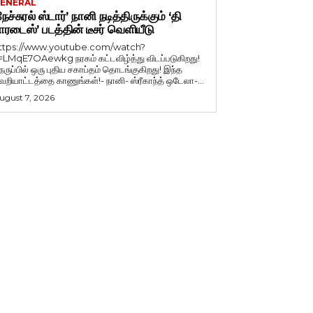
ENERAL
நேச்சுரல் ஸ்டார்’ நானி நடித்திருக்கும் ‘தி
ாரடைஸ்’ படத்தின் டீசர் வெளியீடு
ttps://www.youtube.com/watch?
=LMqE7OAewkg நரகம் கட்டவிழ்த்து விடப்படுகிறது!
ெருப்பில் ஒரு புதிய சகாப்தம் தொடங்குகிறது! இந்த
ெறியாட்டத்தை காணுங்கள்!- நானி- ஸ்ரீகாந்த் ஒடேலா-...
ugust 7, 2026