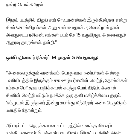
நன்றி சொல்கிறேன்.
இந்தப் படத்தில் விஜய் சார் ரெஃபரன்ஸ்கள் இருக்கின்றன என்று
சிலர் சொல்கிறார்கள். அது உண்மைதான். ஏனென்றால் நான்
அவருடைய ரசிகன். எங்கள் படம் மே 15 வருகிறது. அனைவரும்
ஆதரவு தாருங்கள். நன்றி.”
ஒளிப்பதிவாளர் ரிச்சர்ட் M நாதன் பேசியதாவது:
“அனைவருக்கும் வணக்கம். பொதுவாக நண்பர்கள் அல்லது
பணியிடத்தில் இருக்கும் சக ஊழியர்களின் வெற்றி, தோல்விகள்
நம்மை பெரிதாக பாதிக்காமல் கடந்து போய்விடும். ஆனால்
சிலரின் வெற்றி மட்டும் நமக்கே ஒரு தனி மகிழ்ச்சியை தரும்.
‘நம்முடன் இருந்தவர் இன்று உயர்ந்து நிற்கிறார்’ என்ற பெருமிதம்
மனதில் தோன்றும்.
அப்படிப்பட்ட நெருக்கமான வட்டாரத்தில் எனக்கு மிகவும்
முக்கியமானவர் இயக்குநர் பாபு விஜய். இந்தப் படத்தில் அவர்