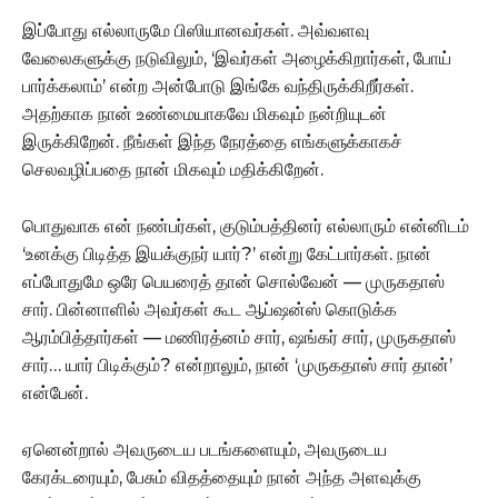
இப்போது எல்லாருமே பிஸியானவர்கள். அவ்வளவு
வேலைகளுக்கு நடுவிலும், ‘இவர்கள் அழைக்கிறார்கள், போய்
பார்க்கலாம்’ என்ற அன்போடு இங்கே வந்திருக்கிறீர்கள்.
அதற்காக நான் உண்மையாகவே மிகவும் நன்றியுடன்
இருக்கிறேன். நீங்கள் இந்த நேரத்தை எங்களுக்காகச்
செலவழிப்பதை நான் மிகவும் மதிக்கிறேன்.
பொதுவாக என் நண்பர்கள், குடும்பத்தினர் எல்லாரும் என்னிடம்
‘உனக்கு பிடித்த இயக்குநர் யார்?’ என்று கேட்பார்கள். நான்
எப்போதுமே ஒரே பெயரைத் தான் சொல்வேன் — முருகதாஸ்
சார். பின்னாளில் அவர்கள் கூட ஆப்ஷன்ஸ் கொடுக்க
ஆரம்பித்தார்கள் — மணிரத்னம் சார், ஷங்கர் சார், முருகதாஸ்
சார்… யார் பிடிக்கும்? என்றாலும், நான் ‘முருகதாஸ் சார் தான்’
என்பேன்.
ஏனென்றால் அவருடைய படங்களையும், அவருடைய
கேரக்டரையும், பேசும் விதத்தையும் நான் அந்த அளவுக்கு