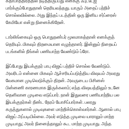
கதாபாத்திரத்தில் நடித்திருப்பது எனக்கு ஃபுட்டேஜ்
பார்க்கும்போதுதான் தெரியவந்தது. யாரும் அதைப் பற்றிச்
சொல்லவில்லை. அது இந்தப் படத்தின் ஒரு இனிய சர்ப்ரைஸ்
கேமியோ என்று நினைக்கிறேன்.
டார்லிங்கையும் ஒரு பொதுநண்பர் மூலமாகத்தான் எனக்குத்
தெரியும். மிகவும் திறமையான எழுத்தாளர். இன்னும் நிறையப்
படங்களில் நீங்கள் பணியாற்ற வேண்டும் ப்ரோ.
இப்போது இயக்குநர் பாபு விஜய் பற்றிச் சொல்ல வேண்டும்.
அவரிடம் என்னை மிகவும் ஆச்சரியப்படுத்திய விஷயம் அவரது
வேகமான முடிவெடுக்கும் திறன். அவருடைய பிசினஸ்
பின்னணி காரணமாக இருக்கலாம்; எந்த விஷயத்திலும் உடனே
தெளிவான முடிவை எடுப்பார். நான் இதுவரை பணியாற்றிய பல
இயக்குநர்கள் நீண்ட நேரம் யோசிப்பார்கள். பலரது
கருத்துகளால் முடிவுகளை மாற்றிக்கொள்வார்கள். ஆனால் பாபு
விஜய் அப்படியில்லை. அவர் எடுத்த முடிவை யாராலும் மாற்ற
முடியாது; அவர் நினைத்தாலும் கூட மாற்ற முடியாது. அந்த