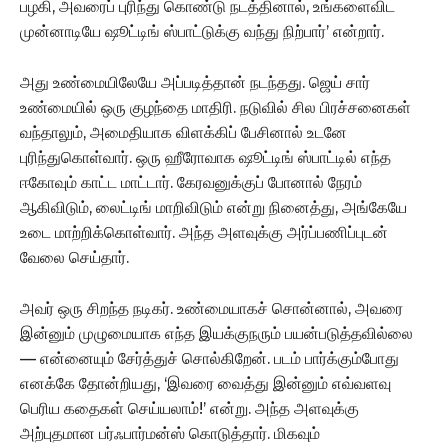
பழகி, அவரைப் புரிந்து கொண்டு நடத்தினால், உங்களைவிட
முன்னாடியே ஷூட்டிங் ஸ்பாட்டுக்கு வந்து நிற்பார்’ என்றார்.
அது உண்மையிலேயே அப்படித்தான் நடந்தது. ஜெய் சார்
உண்மையில் ஒரு குழந்தை மாதிரி. நடுவில் சில பிரச்சனைகள்
வந்தாலும், அமைதியாக விளக்கிப் பேசினால் உடனே
புரிந்துகொள்வார். ஒரு ஹீரோவாக ஷூட்டிங் ஸ்பாட்டில் எந்த
ஈகோவும் காட்ட மாட்டார். கேரவனுக்குப் போனால் நேரம்
ஆகிவிடும், லைட்டிங் மாறிவிடும் என்று நினைத்து, அங்கேயே
உடை மாற்றிக்கொள்வார். அந்த அளவுக்கு அர்ப்பணிப்புடன்
வேலை செய்தார்.
அவர் ஒரு சிறந்த நடிகர். உண்மையாகச் சொன்னால், அவரை
இன்னும் முழுமையாக எந்த இயக்குநரும் பயன்படுத்தவில்லை
— என்னையும் சேர்த்துச் சொல்கிறேன். படம் பார்க்கும்போது
எனக்கே தோன்றியது, ‘இவரை வைத்து இன்னும் எவ்வளவு
பெரிய கதைகள் செய்யலாம்!’ என்று. அந்த அளவுக்கு
அற்புதமான பர்ஃபார்மன்ஸ் கொடுத்தார். மிகவும்