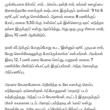
முக்கியமாக ரிச்சர்ட் சார்… ரொம்ப நன்றி சார். உங்கள் உழைப்பை
நினைத்தாலே எனக்குக் கஷ்டமாக இருக்கும். நாங்கள் ‘9 to 6
ஷூட்டிங்’ என்று சொல்வோம். ஆனால் காலை 8 மணிக்குப்
போய், மாலை 5:30-க்கு ‘சன்செட்டில் இன்னொரு ஷாட் எடுத்தா
நல்லா இருக்கும்’ என்று ஆரம்பித்து, அது ஒரு முழு சீனாக மாறி,
இரவு 10 மணி ஆகிவிடும்.
நான் வீட்டுக்குப் போகும்போது கூட, ‘இன்னும் ஷூட் முடியல சார்,
வேறு லொக்கேஷனுக்கு போயிருக்காங்க’ என்பார்கள். அவர்கள்
இரவு 12, 1 மணி வரை வேலை செய்து, மறுநாள் காலை 7
மணிக்கே மீண்டும் ஸ்பாட்டில் இருப்பார்கள். அந்த அளவுக்கு
அர்ப்பணிப்பு.
அவரை கேமராமேனாக அறிவித்த உடனே எனக்கு ரொம்ப
சந்தோஷம். ஏனென்றால் அப்போதுதான் ‘மாநாடு’ படம்
வந்திருந்தது. அந்தப் படம் கேமராமேன், எடிட்டர் இருவருக்கும்
மிகச் சவாலான படம். அதைப் பார்த்தவுடன் ‘வாவ்’ என்று
தோன்றியது. அதே தரமும், ஃப்ரேமிங்கும் இந்தப் படத்திலும்