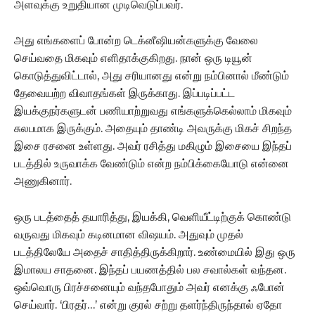
அளவுக்கு உறுதியான முடிவெடுப்பவர்.
அது எங்களைப் போன்ற டெக்னீஷியன்களுக்கு வேலை
செய்வதை மிகவும் எளிதாக்குகிறது. நான் ஒரு டியூன்
கொடுத்துவிட்டால், அது சரியானது என்று நம்பினால் மீண்டும்
தேவையற்ற விவாதங்கள் இருக்காது. இப்படிப்பட்ட
இயக்குநர்களுடன் பணியாற்றுவது எங்களுக்கெல்லாம் மிகவும்
சுலபமாக இருக்கும். அதையும் தாண்டி அவருக்கு மிகச் சிறந்த
இசை ரசனை உள்ளது. அவர் ரசித்து மகிழும் இசையை இந்தப்
படத்தில் உருவாக்க வேண்டும் என்ற நம்பிக்கையோடு என்னை
அணுகினார்.
ஒரு படத்தைத் தயாரித்து, இயக்கி, வெளியீட்டிற்குக் கொண்டு
வருவது மிகவும் கடினமான விஷயம். அதுவும் முதல்
படத்திலேயே அதைச் சாதித்திருக்கிறார். உண்மையில் இது ஒரு
இமாலய சாதனை. இந்தப் பயணத்தில் பல சவால்கள் வந்தன.
ஒவ்வொரு பிரச்சனையும் வந்தபோதும் அவர் எனக்கு ஃபோன்
செய்வார். ‘பிரதர்…’ என்று குரல் சற்று தளர்ந்திருந்தால் ஏதோ