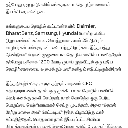
தற்போது ஏழு நாடுகளில் எங்களுடைய தொழிற்சாலைகள்
இயங்கி வருகின்றன.
எங்களுடைய தொழில் கூட்டாளர்களில் Daimler,
BharatBenz, Samsung, Hyundai போன்ற பெரிய
நிறுவனங்கள் உள்ளன. மொத்தமாக சுமார் 25 ஆயிரம்
ஊழியர்கள் எங்களுடன் பணியாற்றுகிறார்கள். இந்த பத்து
ஆண்டுகளில் நான் முழுமையாக தொழில் உலகில் பயணித்தேன்.
தற்போது புதிதாக 1200 கோடி ரூபாய் முதலீட்டில் ஒரு புதிய
தொழிற்சாலையை அமைக்கும் பணிகளிலும் ஈடுபட்டிருக்கிறேன்.
இந்த நிகழ்ச்சிக்கு வருவதற்குக் காரணம் CFO
சத்யநாராயணன் தான். ஒரு முக்கியமான தொழில் பணியில்
அவர் எனக்கு உதவி செய்தார். நான் கொடுத்த ஒரு பெரிய
பொறுப்பை வெற்றிகரமாகச் செய்து முடித்தார். அதனால்தான்
நேற்று மாலை அவர் கேட்டவுடன் இந்த விழாவிற்கு வரச்
சம்மதித்தேன். பொதுவாக நான் இப்படிப்பட்ட சினிமா
விழாக்களுக்கும் வருவதில்லை; மேடைகளில் பேசுவதும் இல்லை.