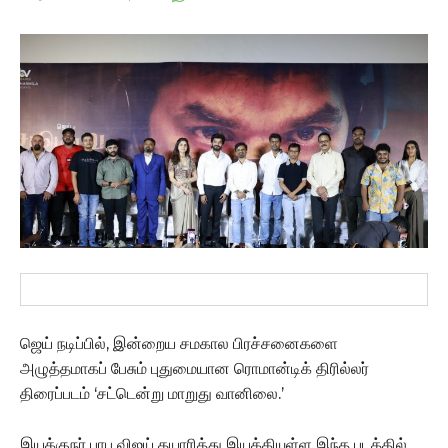
ஜெய் நடிப்பில், இன்றைய சமகால பிரச்சனைகளை
அழுத்தமாகப் பேசும் புதுமையான ரொமான்டிக் திரில்லர்
திரைப்படம் ‘சட்டென்று மாறுது வானிலை.’
இயக்குநர் பாபு விஜய் தயாரித்து இயக்கியுள்ள இந்த படத்தில்