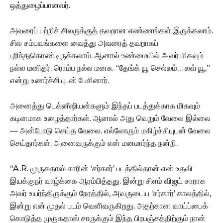
ஒத்துழைப்பானவர்.
அவரைப் பற்றிச் சிலருக்குத் தவறான எண்ணங்கள் இருக்கலாம்.
சில சம்பவங்களை வைத்து அவரைத் தவறாகப்
புரிந்துகொண்டிருக்கலாம். ஆனால் உண்மையில் அவர் மிகவும்
நல்ல மனிதர். ரொம்ப நல்ல மனசு. “தேங்க் யூ செல்லம்… லவ் யூ,”
என்று உணர்ச்சியுடன் பேசினார்.
அனைத்து டெக்னீஷியன்களும் இந்தப் படத்துக்காக மிகவும்
கடினமாக உழைத்தார்கள். ஆனால் அது வெறும் வேலை இல்லை
— அன்போடு செய்த வேலை. எல்லோரும் மகிழ்ச்சியுடன் வேலை
செய்தார்கள். அனைவருக்கும் என் மனமார்ந்த நன்றி.
“A.R. முருகதாஸ் சாரின் ‘சர்கார்’ படத்தில்தான் என் உதவி
இயக்குநர் வாழ்க்கை ஆரம்பித்தது. இன்று சிஎம் விஜய் சாராக
அவர் உயர்ந்திருக்கும் நேரத்தில், அவருடைய ‘சர்கார்’ காலத்தில்,
இன்று என் முதல் படம் வெளிவருகிறது. அதற்கான வாய்ப்பைக்
கொடுத்த முருகதாஸ் சாருக்கும் இந்த பிரபஞ்சத்திற்கும் நான்