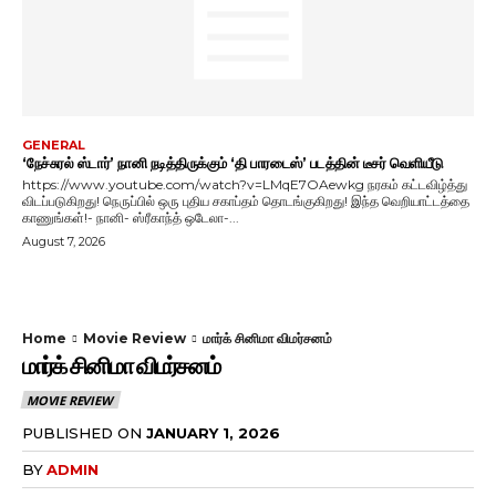
GENERAL
‘நேச்சுரல் ஸ்டார்’ நானி நடித்திருக்கும் ‘தி பாரடைஸ்’ படத்தின் டீசர் வெளியீடு
https://www.youtube.com/watch?v=LMqE7OAewkg நரகம் கட்டவிழ்த்து
விடப்படுகிறது! நெருப்பில் ஒரு புதிய சகாப்தம் தொடங்குகிறது! இந்த வெறியாட்டத்தை
காணுங்கள்!- நானி- ஸ்ரீகாந்த் ஒடேலா-...
August 7, 2026