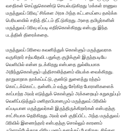
வசதிகள் செய்துகொண்டு செயல்படுகிறது ‘மக்கள் ராணுவ
மருத்துவப் பிரிவு.’ சிங்கள அரசு அந்த கட்டமைப்பை தகர்க்க
பெரியளவில் சதித் திட்டம் தீட்டுகிறது. அதை தமிழர்களின்
மருத்துவப் பிரிவு எப்படி எதிர்கொள்கிறது என்பது இந்த
படத்தின் திரைக்கதை.
மருத்துவப் பிரிவை கவனித்துக் கொள்ளும் மருத்துவராக
வருகிறார் சத்யதேவி. பதுங்கு குழிக்குள் இருந்தபடியே
வெளியில் என்ன நடக்கிறது என்பதை துல்லியமாக
அறிந்துகொள்ளும் புத்திசாலித்தனம் வியக்க வைக்கிறது.
தாறுமாறாக தாக்கப்பட்டு, குண்டு துளைத்து ரத்தம்
கொட்டக்கொட்ட தன்னிடம் வந்து சேர்கிற போராளிகளைக்
காப்பாற்ற அவர் எடுத்துக் கொள்ளும் அக்கறையும் சுறுசுறுப்பும்
வெளிப்படுத்தும் மனிதாபிமானமும் மருத்துவப் பிரிவில்
எப்படியான மருத்துவர்கள் இருந்திருக்கிறார்கள் என்பதற்கு
சாட்சியாக தெரிகிறது. அவர் ஏன் குறிப்பிட்ட அந்த மருத்துவப்
பிரிவில் இணைந்தார் என்பதற்கு சொல்லும் காரணம்
ஃபிளாஷ்பேக்காக விரிய மனம் கனத்துப் போகிறது. சிங்கள