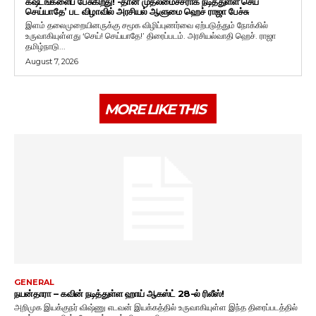
கஷ்டங்களைப் பேசுகிறது! -தான் முதலமைச்சராக நடித்துள்ள’செய்
செய்யாதே’ பட விழாவில் அரசியல் ஆளுமை ஹெச் ராஜா பேச்சு
இளம் தலைமுறையினருக்கு சமூக விழிப்புணர்வை ஏற்படுத்தும் நோக்கில்
உருவாகியுள்ளது ‘செய்! செய்யாதே!’ திரைப்படம். அரசியல்வாதி ஹெச். ராஜா
தமிழ்நாடு...
August 7, 2026
MORE LIKE THIS
GENERAL
நயன்தாரா – கவின் நடித்துள்ள ஹாய் ஆகஸ்ட் 28-ல் ரிலீஸ்!
அறிமுக இயக்குநர் விஷ்ணு எடவன் இயக்கத்தில் உருவாகியுள்ள இந்த திரைப்படத்தில்