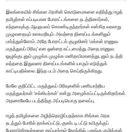
இலங்கையில் சிங்கள அரசின் கொடுமைகளை எதிர்த்து ஈழத்
தமிழர்கள் எப்படியான போராட்டங்களை நடத்தினார்கள்,
எந்தளவுக்கு ஆயுதபலம் கொண்டிருந்தார்கள் என்கிற வரலாறு
முழுவதையும் உலகமறியும். அவற்றை திரைப்படங்களிலும்
பார்த்துள்ளோம். அதே போராட்டக் குழுவினர் ‘மக்கள் ராணுவ
மருத்துவப் பிரிவு’ என ஒன்றை கட்டமைத்து அதை ராணுவ
ஒழுங்குடனும் முழுக்க முழுக்க மனிதாபிமானத்துடனும் நடத்தி
வந்ததை இதுவரை திரைப்படங்களில் யாரும் எடுத்துக்
காட்டியதில்லை. இந்த படம் அதை செய்திருக்கிறது.
மேலே குறிப்பிட்ட மருத்துவப் பிரிவுகளில் பணியாற்றிய
மருத்துவர்கள் ‘சல்லியர்கள்’ என்று அழைக்கப்பட்டிருக்கிறார்கள்.
அதனாலேயே படத்திற்கு அப்படியொரு தலைப்பு.
ஈழத் தமிழர்களை அழித்தொழிப்பதற்காக சிங்கள அரசு
நடத்தும் போரில் தாக்கப்பட்டு, குண்டடி பட்டு உயிருக்குப்
போராடுகிறவர்களை காப்பாற்றும் நோக்கில், பதுங்கு குழிக்குள்