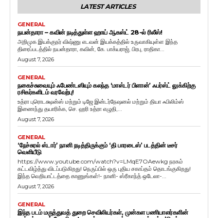
LATEST ARTICLES
GENERAL
நயன்தாரா – கவின் நடித்துள்ள ஹாய் ஆகஸ்ட் 28-ல் ரிலீஸ்!
அறிமுக இயக்குநர் விஷ்ணு எடவன் இயக்கத்தில் உருவாகியுள்ள இந்த
திரைப்படத்தில் நயன்தாரா, கவின், கே. பாக்யராஜ், பிரபு, ராதிகா...
August 7, 2026
GENERAL
நகைச்சுவையும் ஃபேண்டஸியும் கலந்த ‘மாஸ்டர் பிளான்’ ஃபர்ஸ்ட் லுக்கிற்கு
ரசிகர்களிடம் வரவேற்பு!
உத்ரா புரொடக்ஷன்ஸ் மற்றும் டிஜே இன்டர்நேஷனல் மற்றும் தியா ஃபிலிம்ஸ்
இணைந்து தயாரிக்க, செ. ஹரி உத்ரா எழுதி,...
August 7, 2026
GENERAL
‘நேச்சுரல் ஸ்டார்’ நானி நடித்திருக்கும் ‘தி பாரடைஸ்’ படத்தின் டீசர்
வெளியீடு
https://www.youtube.com/watch?v=LMqE7OAewkg நரகம்
கட்டவிழ்த்து விடப்படுகிறது! நெருப்பில் ஒரு புதிய சகாப்தம் தொடங்குகிறது!
இந்த வெறியாட்டத்தை காணுங்கள்!- நானி- ஸ்ரீகாந்த் ஒடேலா-...
August 7, 2026
GENERAL
இந்த படம் மருத்துவத் துறை செவிலியர்கள், முன்கள பணியாளர்களின்