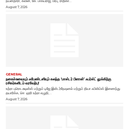
நயன்தாரா, கவின், கே. பாக்யராஜ், பிரபு, ராதிகா...
August 7, 2026
GENERAL
நகைச்சுவையும் ஃபேண்டஸியும் கலந்த ‘மாஸ்டர் பிளான்’ ஃபர்ஸ்ட் லுக்கிற்கு
ரசிகர்களிடம் வரவேற்பு!
உத்ரா புரொடக்ஷன்ஸ் மற்றும் டிஜே இன்டர்நேஷனல் மற்றும் தியா ஃபிலிம்ஸ் இணைந்து
தயாரிக்க, செ. ஹரி உத்ரா எழுதி,...
August 7, 2026