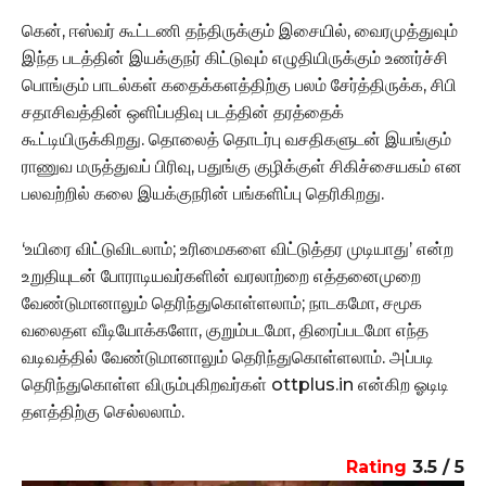
கென், ஈஸ்வர் கூட்டணி தந்திருக்கும் இசையில், வைரமுத்துவும்
இந்த படத்தின் இயக்குநர் கிட்டுவும் எழுதியிருக்கும் உணர்ச்சி
பொங்கும் பாடல்கள் கதைக்களத்திற்கு பலம் சேர்த்திருக்க, சிபி
சதாசிவத்தின் ஒளிப்பதிவு படத்தின் தரத்தைக்
கூட்டியிருக்கிறது. தொலைத் தொடர்பு வசதிகளுடன் இயங்கும்
ராணுவ மருத்துவப் பிரிவு, பதுங்கு குழிக்குள் சிகிச்சையகம் என
பலவற்றில் கலை இயக்குநரின் பங்களிப்பு தெரிகிறது.
‘உயிரை விட்டுவிடலாம்; உரிமைகளை விட்டுத்தர முடியாது’ என்ற
உறுதியுடன் போராடியவர்களின் வரலாற்றை எத்தனைமுறை
வேண்டுமானாலும் தெரிந்துகொள்ளலாம்; நாடகமோ, சமூக
வலைதள வீடியோக்களோ, குறும்படமோ, திரைப்படமோ எந்த
வடிவத்தில் வேண்டுமானாலும் தெரிந்துகொள்ளலாம். அப்படி
தெரிந்துகொள்ள விரும்புகிறவர்கள் ottplus.in என்கிற ஓடிடி
தளத்திற்கு செல்லலாம்.
Rating
3.5 / 5