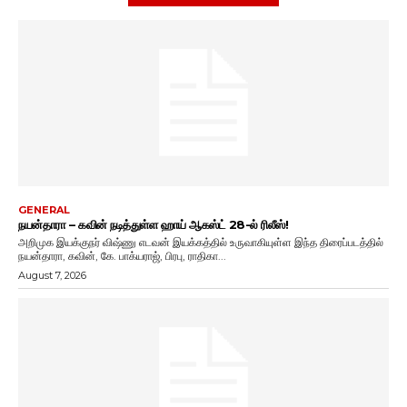
GENERAL
நயன்தாரா – கவின் நடித்துள்ள ஹாய் ஆகஸ்ட் 28-ல் ரிலீஸ்!
அறிமுக இயக்குநர் விஷ்ணு எடவன் இயக்கத்தில் உருவாகியுள்ள இந்த திரைப்படத்தில்
நயன்தாரா, கவின், கே. பாக்யராஜ், பிரபு, ராதிகா...
August 7, 2026