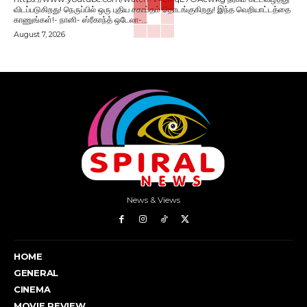
விடப்படுகிறது! நெருப்பில் ஒரு புதிய சகாப்தம் தொடங்குகிறது! இந்த வெறியாட்டத்தை
காணுங்கள்!- நானி- ஸ்ரீகாந்த் ஒடேலா-...
August 7, 2026
News & Views
HOME
GENERAL
CINEMA
MOVIE REVIEW