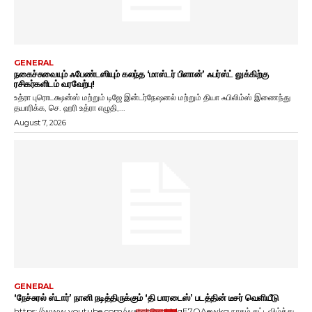
GENERAL
நகைச்சுவையும் ஃபேண்டஸியும் கலந்த ‘மாஸ்டர் பிளான்’ ஃபர்ஸ்ட் லுக்கிற்கு
ரசிகர்களிடம் வரவேற்பு!
உத்ரா புரொடக்ஷன்ஸ் மற்றும் டிஜே இன்டர்நேஷனல் மற்றும் தியா ஃபிலிம்ஸ் இணைந்து
தயாரிக்க, செ. ஹரி உத்ரா எழுதி,...
August 7, 2026
GENERAL
‘நேச்சுரல் ஸ்டார்’ நானி நடித்திருக்கும் ‘தி பாரடைஸ்’ படத்தின் டீசர் வெளியீடு
https://www.youtube.com/watch?v=LMqE7OAewkg நரகம் கட்டவிழ்த்து