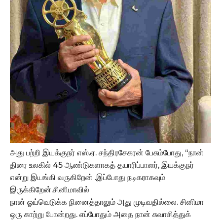
அது பற்றி இயக்குநர் எஸ்.ஏ. சந்திரசேகரன் பேசும்போது, “நான்
திரை உலகில் 45 ஆண்டுகளாகத் தயாரிப்பாளர், இயக்குநர்
என்று இயங்கி வருகிறேன் .இப்போது நடிகராகவும்
இருக்கிறேன்.சினிமாவில்
நான் ஓய்வெடுக்க நினைத்தாலும் அது முடிவதில்லை. சினிமா
ஒரு காற்று போன்றது. எப்போதும் அதை நான் சுவாசித்துக்