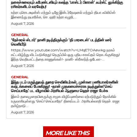
நகைச்சுவையும் ஃபேண்டஸியும் கலந்த ‘மாஸ்டர் பிளான்’ ஃபர்ஸ்ட் லுக்கிற்கு
ரசிகர்களிடம் வரவேற்பு!
உத்ரா புரொடக்ஷன்ஸ் மற்றும் டிஜே இன்டர்நேஷனல் மற்றும் தியா ஃபிலிம்ஸ்
இணைந்து தயாரிக்க, செ. ஹரி உத்ரா எழுதி,...
August 7, 2026
GENERAL
‘நேச்சுரல் ஸ்டார்’ நானி நடித்திருக்கும் ‘தி பாரடைஸ்’ படத்தின் டீசர்
வெளியீடு
https://www.youtube.com/watch?v=LMqE7OAewkg நரகம்
கட்டவிழ்த்து விடப்படுகிறது! நெருப்பில் ஒரு புதிய சகாப்தம் தொடங்குகிறது!
இந்த வெறியாட்டத்தை காணுங்கள்!- நானி- ஸ்ரீகாந்த் ஒடேலா-...
August 7, 2026
GENERAL
இந்த படம் மருத்துவத் துறை செவிலியர்கள், முன்கள பணியாளர்களின்
கஷ்டங்களைப் பேசுகிறது! -தான் முதலமைச்சராக நடித்துள்ள’செய்
செய்யாதே’ பட விழாவில் அரசியல் ஆளுமை ஹெச் ராஜா பேச்சு
இளம் தலைமுறையினருக்கு சமூக விழிப்புணர்வை ஏற்படுத்தும் நோக்கில்
உருவாகியுள்ளது ‘செய்! செய்யாதே!’ திரைப்படம். அரசியல்வாதி ஹெச். ராஜா
தமிழ்நாடு...
August 7, 2026
MORE LIKE THIS