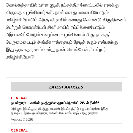
கொல்கத்தாவில் உள்ள ஐடிசி நட்சத்திர ஹோட்டலில் எனக்கு
விருதை வழங்கினார்கள். நான் எனது மனைவியோடும்
மகிழ்ச்சியோடும் அந்த விழாவில் கலந்து கொண்டு விருதினைப்
பெற்றுக் கொண்டேன்.சினிமாவில் நம்பிக்கையோடும்
அர்ப்பணிப்போடும் உழைப்பை வழங்கினால் அது நமக்குப்
பெருமையையும் அங்கீகாரத்தையும் தேடித் தரும் என்பதற்கு
இது ஒரு உதாரணம் என்று நான் சொல்வேன்.”என்றார்
மகிழ்ச்சியோடு.
LATEST ARTICLES
GENERAL
நயன்தாரா – கவின் நடித்துள்ள ஹாய் ஆகஸ்ட் 28-ல் ரிலீஸ்!
அறிமுக இயக்குநர் விஷ்ணு எடவன் இயக்கத்தில் உருவாகியுள்ள இந்த
திரைப்படத்தில் நயன்தாரா, கவின், கே. பாக்யராஜ், பிரபு, ராதிகா...
August 7, 2026
GENERAL