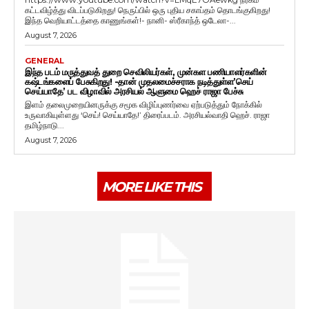
கட்டவிழ்த்து விடப்படுகிறது! நெருப்பில் ஒரு புதிய சகாப்தம் தொடங்குகிறது!
இந்த வெறியாட்டத்தை காணுங்கள்!- நானி- ஸ்ரீகாந்த் ஒடேலா-...
August 7, 2026
GENERAL
இந்த படம் மருத்துவத் துறை செவிலியர்கள், முன்கள பணியாளர்களின்
கஷ்டங்களைப் பேசுகிறது! -தான் முதலமைச்சராக நடித்துள்ள’செய்
செய்யாதே’ பட விழாவில் அரசியல் ஆளுமை ஹெச் ராஜா பேச்சு
இளம் தலைமுறையினருக்கு சமூக விழிப்புணர்வை ஏற்படுத்தும் நோக்கில்
உருவாகியுள்ளது ‘செய்! செய்யாதே!’ திரைப்படம். அரசியல்வாதி ஹெச். ராஜா
தமிழ்நாடு...
August 7, 2026
MORE LIKE THIS