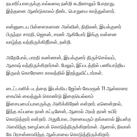
தயாரிப்பாளருக்கு எவ்வளவு நன்றி கூறினாலும் போதாது.
இத்தனை ஆண்டுகாலம் நீண்ட பொறுமை காத்துள்ளார்.
என்னுடைய பிள்ளைகளான அஸ்வின், நிதிலன், இயக்குனர்
பிருந்தா சாரதி, ஜெகன், சரண் ஆகியோர் இங்கு என்னை
வாழ்த்த வந்திருக்கிறீர்கள், நன்றி.
அதேபோல், பாரதி கண்ணன், இயக்குனர் திருச்செல்வம்,
ஆகாஷ் வந்திருக்கிறார்கள். மேலும், இப்படத்தில் பணியாற்றிய
இருவர் கொரோனா காலத்தில் இறந்துவிட்டார்கள்.
டைட்டானிக் படத்தை இயக்கிய ஜேம்ஸ் கேமரூன் 11 ஆஸ்காரை
கையில் வைத்துக் கொண்டு இதையெல்லாம்
இசையமைப்பாளருக்கு அளிக்கிறேன் என்றார். ஏனென்றால்,
இந்த கப்பலை நான் கட்டினேன், ஆனால் அவர் தான் உயிர்
கொடுத்தார் என்றார். அதுபோல, அனைவரும் தங்களால் இயன்ற
அளவிற்கு உழைப்பைக் கொடுத்திருக்கிறார்கள். ஆனால், நிவாஸ்
கே பிரசன்னாவிற்கு ஆன்மாவை கொடுத்திருக்கிறார்.