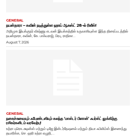
GENERAL
நயன்தாரா – கவின் நடித்துள்ள ஹாய் ஆகஸ்ட் 28-ல் ரிலீஸ்!
அறிமுக இயக்குநர் விஷ்ணு எடவன் இயக்கத்தில் உருவாகியுள்ள இந்த திரைப்படத்தில்
நயன்தாரா, கவின், கே. பாக்யராஜ், பிரபு, ராதிகா...
August 7, 2026
GENERAL
நகைச்சுவையும் ஃபேண்டஸியும் கலந்த ‘மாஸ்டர் பிளான்’ ஃபர்ஸ்ட் லுக்கிற்கு
ரசிகர்களிடம் வரவேற்பு!
உத்ரா புரொடக்ஷன்ஸ் மற்றும் டிஜே இன்டர்நேஷனல் மற்றும் தியா ஃபிலிம்ஸ் இணைந்து
தயாரிக்க, செ. ஹரி உத்ரா எழுதி,...