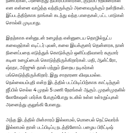
நண்பர்கள், அனைத்து தயாரிப்பாளர்கள், குடும்ப உறவினர்கள்
என என்னை வாழ்த்த வந்திருக்கும் அனைவருக்கும் நன்றிகள்.
இப்படத்திற்காக நாங்கள் கடந்து வந்த பாதைகள், பட்ட பாடுகள்
சொல்லி முடியாது.
இதற்காக என்னுடன் உழைத்த என்னுடைய தொழில்நுட்ப
கலைஞர்கள் எடிட்டர் புவன், கலை இயக்குனர் தென்னரசு, நான்
நினைப்பதை எடுத்துக் கொடுக்கும் ஒளிப்பதிவாளர் சுகுமார்
கடின உழைப்பைக் கொடுத்திருக்கிறார்கள். மதி, ஆன்ட்ரோ,
ஷ்ரதா, அர்ஜுன் தாஸ் மற்றும் நிறைய நடிகர்கள்
பங்கெடுத்திருக்கிறார். இது சாதாரண விஷயமல்ல.
நெல்லையம்புதி என்ற இடத்தில் படப்பிடிப்பிற்காக காட்டிற்குள்
ஜீப்பில் செல்ல 4 முதல் 5 மணி நேரங்கள் ஆகும். முதன்முதலில்
லோகேஷன் பார்க்க போகும்போது உடலில் உள்ள உள்உறுப்புகள்
அனைத்து குலுங்கி போனது.
அந்த இடத்தில் மின்சாரம் இல்லாமல், மொபைல் நெட்வொர்க்
இல்லாமல் தான் படப்பிடிப்பு நடத்தினோம். பழைய பிரிட்டிஷ்