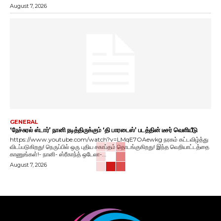
August 7, 2026
GENERAL
‘நேச்சுரல் ஸ்டார்’ நானி நடித்திருக்கும் ‘தி பாரடைஸ்’ படத்தின் டீசர் வெளியீடு
https://www.youtube.com/watch?v=LMqE7OAewkg நரகம் கட்டவிழ்த்து
விடப்படுகிறது! நெருப்பில் ஒரு புதிய சகாப்தம் தொடங்குகிறது! இந்த வெறியாட்டத்தை
காணுங்கள்!- நானி- ஸ்ரீகாந்த் ஒடேலா-...
August 7, 2026