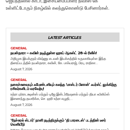
ஜெயந்திலால் காடா, இசையமைப்பாளர் நிவாஸ் கே
உள்ளிட்டோரும் நிகழ்வில் கலந்துகொண்டு பேசினார்கள்.
LATEST ARTICLES
GENERAL
நயன்தாரா – கவின் நடித்துள்ள ஹாய் ஆகஸ்ட் 28-ல் ரிலீஸ்!
அறிமுக இயக்குநர் விஷ்ணு எடவன் இயக்கத்தில் உருவாகியுள்ள இந்த
திரைப்படத்தில் நயன்தாரா, கவின், கே. பாக்யராஜ், பிரபு, ராதிகா...
August 7, 2026
GENERAL
நகைச்சுவையும் ஃபேண்டஸியும் கலந்த ‘மாஸ்டர் பிளான்’ ஃபர்ஸ்ட் லுக்கிற்கு
ரசிகர்களிடம் வரவேற்பு!
உத்ரா புரொடக்ஷன்ஸ் மற்றும் டிஜே இன்டர்நேஷனல் மற்றும் தியா ஃபிலிம்ஸ்
இணைந்து தயாரிக்க, செ. ஹரி உத்ரா எழுதி,...
August 7, 2026
GENERAL
‘நேச்சுரல் ஸ்டார்’ நானி நடித்திருக்கும் ‘தி பாரடைஸ்’ படத்தின் டீசர்
வெளியீடு
https://www.youtube.com/watch?v=LMqE7OAewkg நரகம்