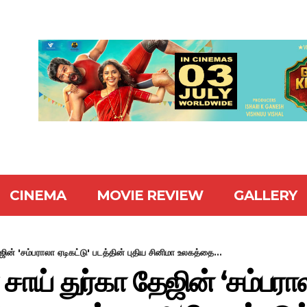
CINEMA
MOVIE REVIEW
GALLERY
ேஜின் 'சம்பராலா ஏடிகட்டு' படத்தின் புதிய சினிமா உலகத்தை...
 சாய் துர்கா தேஜின் ‘சம்பரால