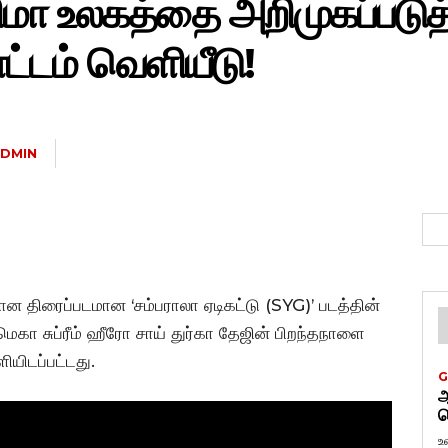
னிமா உலகத்தை அறிமுகப்படுத்
டம் வெளியீடு!
DMIN
ன திரைப்படமான ‘சம்பராலா ஏடிகட்டு (SYG)’ படத்தின்
மெகா சுப்ரீம் ஹீரோ சாய் துர்கா தேஜின் பிறந்தநாளை
ியிடப்பட்டது.
G
ஆ
வ
உ