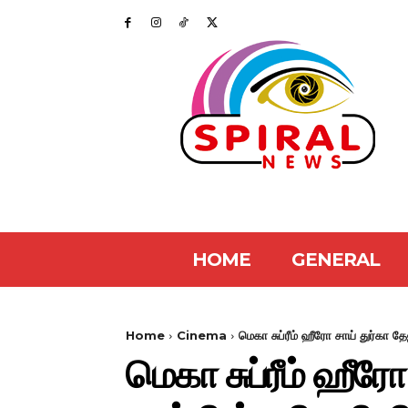
HOME
GENERAL
Home
Cinema
மெகா சுப்ரீம் ஹீரோ சாய் துர்கா த
மெகா சுப்ரீம் ஹீரோ