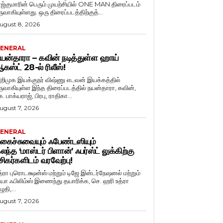
ாஜ்குமாரின் பெரும் முயற்சியில் ONE MAN திரைப்படம்
ருவாகியுள்ளது. ஒரு திரைப்படத்திற்குத்...
ugust 8, 2026
ENERAL
யன்தாரா – கவின் நடித்துள்ள ஹாய்
கஸ்ட் 28-ல் ரிலீஸ்!
றிமுக இயக்குநர் விஷ்ணு எடவன் இயக்கத்தில்
ருவாகியுள்ள இந்த திரைப்படத்தில் நயன்தாரா, கவின்,
. பாக்யராஜ், பிரபு, ராதிகா...
ugust 7, 2026
ENERAL
கைச்சுவையும் ஃபேண்டஸியும்
லந்த ‘மாஸ்டர் பிளான்’ ஃபர்ஸ்ட் லுக்கிற்கு
சிகர்களிடம் வரவேற்பு!
த்ரா புரொடக்ஷன்ஸ் மற்றும் டிஜே இன்டர்நேஷனல் மற்றும்
ியா ஃபிலிம்ஸ் இணைந்து தயாரிக்க, செ. ஹரி உத்ரா
ுதி,...
ugust 7, 2026