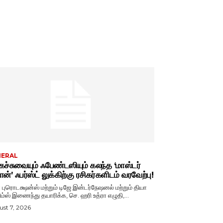
NERAL
ச்சுவையும் ஃபேண்டஸியும் கலந்த ‘மாஸ்டர்
ான்’ ஃபர்ஸ்ட் லுக்கிற்கு ரசிகர்களிடம் வரவேற்பு!
ா புரொடக்ஷன்ஸ் மற்றும் டிஜே இன்டர்நேஷனல் மற்றும் தியா
ிம்ஸ் இணைந்து தயாரிக்க, செ. ஹரி உத்ரா எழுதி,...
st 7, 2026