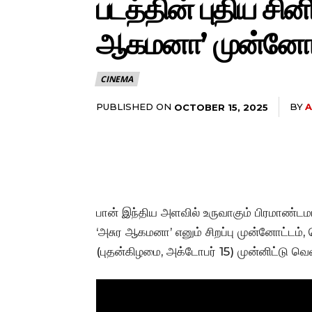
படத்தின் புதிய சி
ஆகமனா’ முன்னோட்
CINEMA
PUBLISHED ON
BY
A
OCTOBER 15, 2025
பான் இந்திய அளவில் உருவாகும் பிரமாண்டமா
‘அசுர ஆகமனா’ எனும் சிறப்பு முன்னோட்டம், 
(புதன்கிழமை, அக்டோபர் 15) முன்னிட்டு வெள