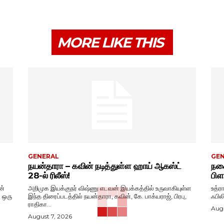
MORE LIKE THIS
GENERAL
GE
நயன்தாரா – கவின் நடித்துள்ள ஹாய் ஆகஸ்ட்
நகை
28-ல் ரிலீஸ்!
பிள
ன்
அறிமுக இயக்குநர் விஷ்ணு எடவன் இயக்கத்தில் உருவாகியுள்ள
உத்ர
. ஒரு
இந்த திரைப்படத்தில் நயன்தாரா, கவின், கே. பாக்யராஜ், பிரபு,
ஃபில
ராதிகா...
Augu
August 7, 2026