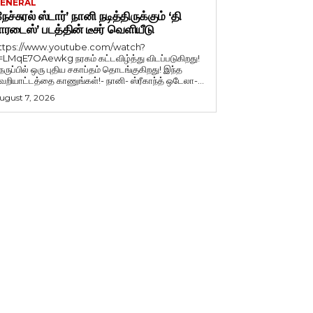
ENERAL
நேச்சுரல் ஸ்டார்’ நானி நடித்திருக்கும் ‘தி
ாரடைஸ்’ படத்தின் டீசர் வெளியீடு
ttps://www.youtube.com/watch?
=LMqE7OAewkg நரகம் கட்டவிழ்த்து விடப்படுகிறது!
ெருப்பில் ஒரு புதிய சகாப்தம் தொடங்குகிறது! இந்த
ெறியாட்டத்தை காணுங்கள்!- நானி- ஸ்ரீகாந்த் ஒடேலா-...
ugust 7, 2026