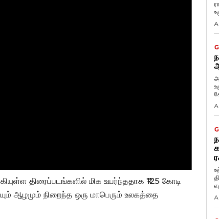
ர
உ
A
G
ந
ஆ
அ
உ
கே
A
G
ந
க
ர
உ
த
ாகியுள்ள திரைப்படங்களில் மிக உயர்ந்ததாக ₹125 கோடி
எழ
ரடியும் ஆழமும் நிறைந்த ஒரு மாபெரும் உலகத்தை
A