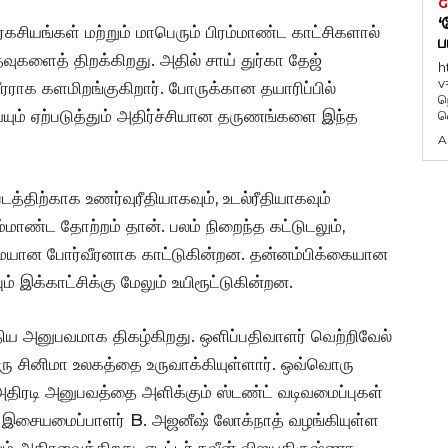
G
‘
கசியங்கள் மற்றும் மாபெரும் பிரம்மாண்ட காட்சிகளால்
ப
தவுகளைத் திறக்கிறது. அதில் சாய் துர்கா தேஜ்
h
v
ரராக களமிறங்குகிறார். போருக்கான தயாரிப்பில்
ந
ியையும் ஏற்படுத்தும் அதிர்ச்சியான தருணங்களை இந்த
வ
A
டத்திற்காக உணர்வுரீதியாகவும், உடல்ரீதியாகவும்
ரம்மாண்ட தோற்றம் தான். பலம் நிறைந்த கட்டுடலும்,
ையான போர்வீரனாக காட்டுகின்றன. தன்னம்பிக்கையான
ும் இக்காட்சிக்கு மேலும் உயிரூட்டுகின்றன.
ய அனுபவமாக திகழ்கிறது. ஒளிப்பதிவாளர் வெற்றிவேல்
ரு சினிமா உலகத்தை உருவாக்கியுள்ளார். ஒவ்வொரு
 அதிரடி அனுபவத்தை அளிக்கும் ஸ்டண்ட் வடிவமைப்புகள்
் இசையமைப்பாளர் B. அஜனீஷ் லோக்நாத் வழங்கியுள்ள
 அதிரவைக்கிறது. எடிட்டர் நவீன் விஜயகிருஷ்ணா