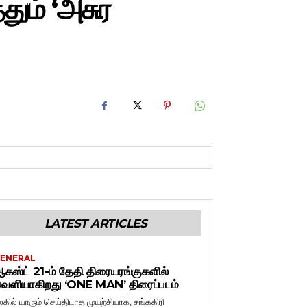
தும் ‘அசுர
LATEST ARTICLES
ENERAL
கஸ்ட் 21-ம் தேதி திரையரங்குகளில்
ெளியாகிறது ‘ONE MAN’ திரைப்படம்
லகில் யாரும் செய்திடாத முயற்சியாக, சங்ககிரி