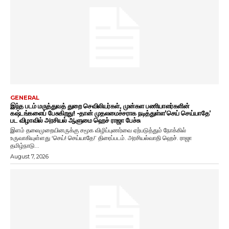
GENERAL
இந்த படம் மருத்துவத் துறை செவிலியர்கள், முன்கள பணியாளர்களின்
கஷ்டங்களைப் பேசுகிறது! -தான் முதலமைச்சராக நடித்துள்ள’செய் செய்யாதே’
பட விழாவில் அரசியல் ஆளுமை ஹெச் ராஜா பேச்சு
இளம் தலைமுறையினருக்கு சமூக விழிப்புணர்வை ஏற்படுத்தும் நோக்கில்
உருவாகியுள்ளது ‘செய்! செய்யாதே!’ திரைப்படம். அரசியல்வாதி ஹெச். ராஜா
தமிழ்நாடு...
August 7, 2026