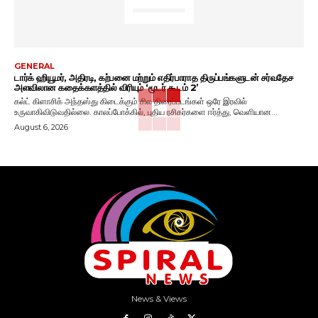
GENERAL
டார்க் ஹியூமர், அதிரடி, கற்பனை மற்றும் எதிர்பாராத திருப்பங்களுடன் சர்வதேச
அளவிலான கதைக்களத்தில் விரியும் ‘மூடர் கூடம் 2’
கல்ட் கிளாசிக் அந்தஸ்து கிடைக்கும் சில திரைப்படங்கள் ஒரே இரவில்
உருவாகிவிடுவதில்லை. காலப்போக்கில், புதிய ரசிகர்களை ஈர்த்து, வெளியான...
August 6, 2026
News & Views