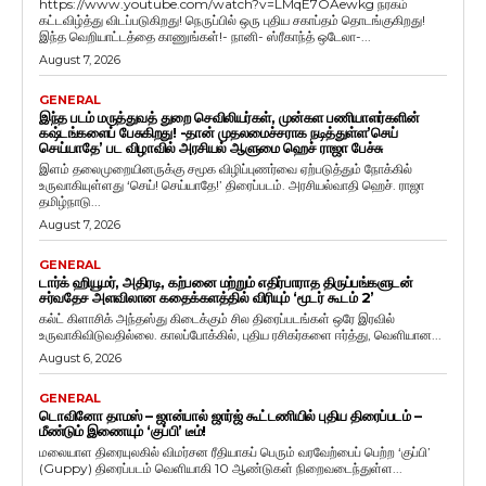
https://www.youtube.com/watch?v=LMqE7OAewkg நரகம்
கட்டவிழ்த்து விடப்படுகிறது! நெருப்பில் ஒரு புதிய சகாப்தம் தொடங்குகிறது!
இந்த வெறியாட்டத்தை காணுங்கள்!- நானி- ஸ்ரீகாந்த் ஒடேலா-...
August 7, 2026
GENERAL
இந்த படம் மருத்துவத் துறை செவிலியர்கள், முன்கள பணியாளர்களின்
கஷ்டங்களைப் பேசுகிறது! -தான் முதலமைச்சராக நடித்துள்ள’செய்
செய்யாதே’ பட விழாவில் அரசியல் ஆளுமை ஹெச் ராஜா பேச்சு
இளம் தலைமுறையினருக்கு சமூக விழிப்புணர்வை ஏற்படுத்தும் நோக்கில்
உருவாகியுள்ளது ‘செய்! செய்யாதே!’ திரைப்படம். அரசியல்வாதி ஹெச். ராஜா
தமிழ்நாடு...
August 7, 2026
GENERAL
டார்க் ஹியூமர், அதிரடி, கற்பனை மற்றும் எதிர்பாராத திருப்பங்களுடன்
சர்வதேச அளவிலான கதைக்களத்தில் விரியும் ‘மூடர் கூடம் 2’
கல்ட் கிளாசிக் அந்தஸ்து கிடைக்கும் சில திரைப்படங்கள் ஒரே இரவில்
உருவாகிவிடுவதில்லை. காலப்போக்கில், புதிய ரசிகர்களை ஈர்த்து, வெளியான...
August 6, 2026
GENERAL
டொவினோ தாமஸ் – ஜான்பால் ஜார்ஜ் கூட்டணியில் புதிய திரைப்படம் –
மீண்டும் இணையும் ‘குப்பி’ டீம்!
மலையாள திரையுலகில் விமர்சன ரீதியாகப் பெரும் வரவேற்பைப் பெற்ற ‘குப்பி’
(Guppy) திரைப்படம் வெளியாகி 10 ஆண்டுகள் நிறைவடைந்துள்ள...