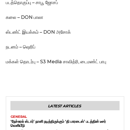
படத்தொகுப்பு – சாபூ ஜோசப்
கலை – DON பாலா
ஸ்டண்ட் இயக்கம் – DON அசோக்
நடனம் – ஷெரிப்
மக்கள் தொடர்பு – S3 Media சாவித்ரி, டைமண்ட் பாபு
LATEST ARTICLES
GENERAL
‘நேச்சுரல் ஸ்டார்’ நானி நடித்திருக்கும் ‘தி பாரடைஸ்’ படத்தின் டீசர்
வெளியீடு