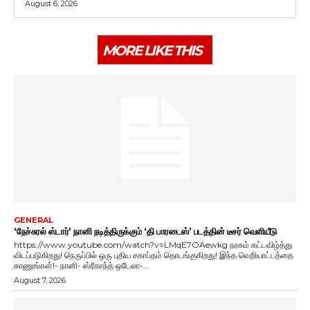
August 6, 2026
MORE LIKE THIS
GENERAL
‘நேச்சுரல் ஸ்டார்’ நானி நடித்திருக்கும் ‘தி பாரடைஸ்’ படத்தின் டீசர் வெளியீடு
https://www.youtube.com/watch?v=LMqE7OAewkg நரகம் கட்டவிழ்த்து
விடப்படுகிறது! நெருப்பில் ஒரு புதிய சகாப்தம் தொடங்குகிறது! இந்த வெறியாட்டத்தை
காணுங்கள்!- நானி- ஸ்ரீகாந்த் ஒடேலா-...
August 7, 2026