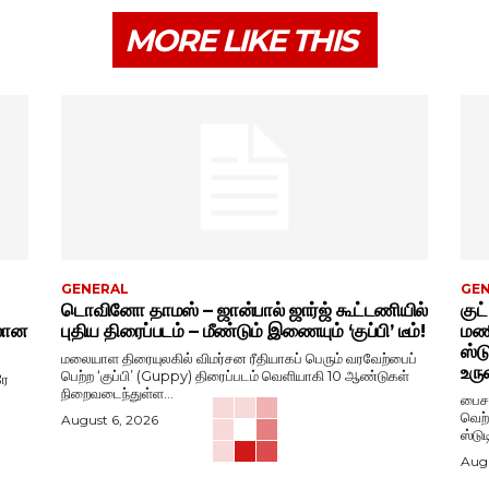
MORE LIKE THIS
GENERAL
GE
டொவினோ தாமஸ் – ஜான்பால் ஜார்ஜ் கூட்டணியில்
குட
ிலான
புதிய திரைப்படம் – மீண்டும் இணையும் ‘குப்பி’ டீம்!
மணி
ஸ்ட
மலையாள திரையுலகில் விமர்சன ரீதியாகப் பெரும் வரவேற்பைப்
உரு
பெற்ற ‘குப்பி’ (Guppy) திரைப்படம் வெளியாகி 10 ஆண்டுகள்
ரே
நிறைவடைந்துள்ள...
பைசன
வெற்
August 6, 2026
ஸ்டு
Augu