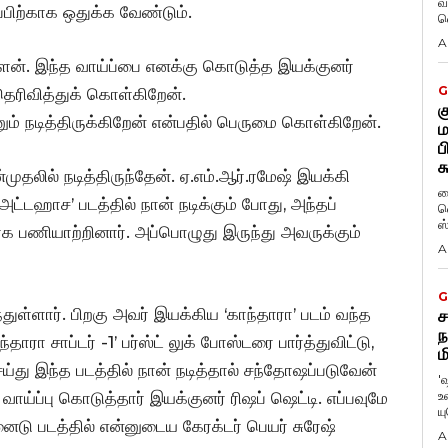
வ
பிற்காக ஒதுக்க வேண்டும்.
வ
A
ுள்ளேன். இந்த வாய்ப்பை எனக்கு கொடுத்த இயக்குனர்
G
தெரிவித்துக் கொள்கிறேன்.
க
ும் நடித்திருக்கிறேன் என்பதில் பெருமை கொள்கிறேன்.
ம
ப
க
முதலில் நடித்திருந்தேன். ஏ.எம்.ஆர்.ரமேஷ் இயக்கி
ப
 அட்டஹாச’ படத்தில் நான் நடிக்கும் போது, அந்தப்
வ
ஸ
ாக பணியாற்றினார். அப்பொழுது இருந்து அவருக்கும்
A
G
துள்ளார். பிறகு அவர் இயக்கிய ‘காந்தாரா’ படம் வந்த
ச
ந
ரா சாப்டர் -1’ பர்ஸ்ட் லுக் போஸ்டரை பார்த்துவிட்டு,
ம
ய்து இந்த படத்தில் நான் நடித்தால் சந்தோஷப்படுவேன்
'
உ
்ப்பு கொடுத்தார் இயக்குனர் ரிஷப் ஷெட்டி. எப்பவுமே
ய
ைடு படத்தில் என்னுடைய கேரக்டர் பெயர் சுரேஷ்
A