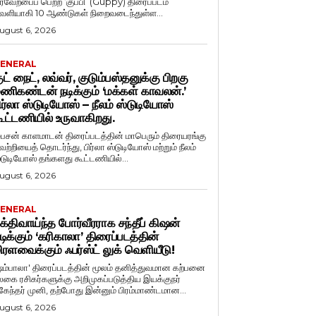
ரவேற்பைப் பெற்ற ‘குப்பி’ (Guppy) திரைப்படம்
ெளியாகி 10 ஆண்டுகள் நிறைவடைந்துள்ள...
ugust 6, 2026
ENERAL
ுட் நைட், லவ்வர், குடும்பஸ்தனுக்கு பிறகு
ணிகண்டன் நடிக்கும் ‘மக்கள் காவலன்.’
ிர்லா ஸ்டுடியோஸ் – நீலம் ஸ்டுடியோஸ்
ூட்டணியில் உருவாகிறது.
ைசன் காளமாடன் திரைப்படத்தின் மாபெரும் திரையரங்கு
ெற்றியைத் தொடர்ந்து, பிர்லா ஸ்டுடியோஸ் மற்றும் நீலம்
்டுடியோஸ் தங்களது கூட்டணியில்...
ugust 6, 2026
ENERAL
க்திவாய்ந்த போர்வீரராக சந்தீப் கிஷன்
டிக்கும் ‘கரிகாலா’ திரைப்படத்தின்
ிரளவைக்கும் ஃபர்ஸ்ட் லுக் வெளியீடு!
ஷம்பாலா' திரைப்படத்தின் மூலம் தனித்துவமான கற்பனை
லகை ரசிகர்களுக்கு அறிமுகப்படுத்திய இயக்குநர்
ுகேந்தர் முனி, தற்போது இன்னும் பிரம்மாண்டமான...
ugust 6, 2026