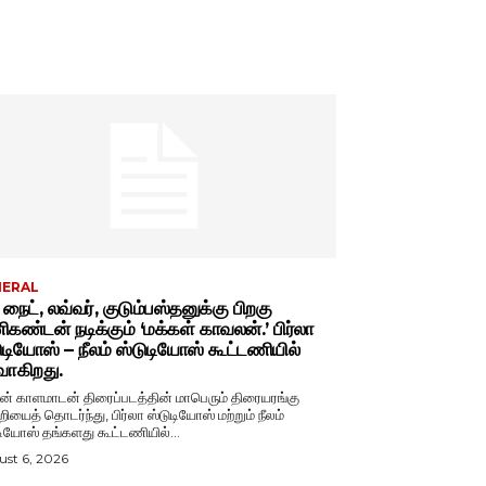
NERAL
் நைட், லவ்வர், குடும்பஸ்தனுக்கு பிறகு
கண்டன் நடிக்கும் ‘மக்கள் காவலன்.’ பிர்லா
ுடியோஸ் – நீலம் ஸ்டுடியோஸ் கூட்டணியில்
வாகிறது.
் காளமாடன் திரைப்படத்தின் மாபெரும் திரையரங்கு
றியைத் தொடர்ந்து, பிர்லா ஸ்டுடியோஸ் மற்றும் நீலம்
டியோஸ் தங்களது கூட்டணியில்...
st 6, 2026