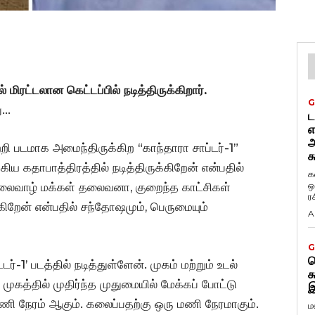
ல் மிரட்டலான கெட்டப்பில் நடித்திருக்கிறார்.
G
ு…
ட
எ
அ
றி படமாக அமைந்திருக்கிற “காந்தாரா சாப்டர்-1”
க
்கிய கதாபாத்திரத்தில் நடித்திருக்கிறேன் என்பதில்
க
ஒ
மலைவாழ் மக்கள் தலைவனா, குறைந்த காட்சிகள்
ர
்கிறேன் என்பதில் சந்தோஷமும், பெருமையும்
A
G
ட
்-1’ படத்தில் நடித்துள்ளேன். முகம் மற்றும் உடல்
க
ாக முகத்தில் முதிர்ந்த முதுமையில் மேக்கப் போட்டு
இ
ணி நேரம் ஆகும். கலைப்பதற்கு ஒரு மணி நேரமாகும்.
ம