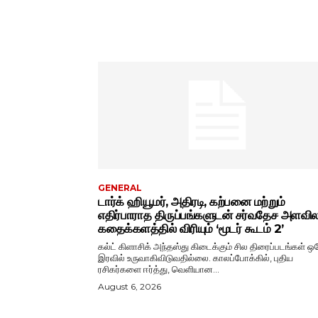
GENERAL
டார்க் ஹியூமர், அதிரடி, கற்பனை மற்றும்
எதிர்பாராத திருப்பங்களுடன் சர்வதேச அளவ
கதைக்களத்தில் விரியும் ‘மூடர் கூடம் 2’
கல்ட் கிளாசிக் அந்தஸ்து கிடைக்கும் சில திரைப்படங்கள் ஒ
இரவில் உருவாகிவிடுவதில்லை. காலப்போக்கில், புதிய
ரசிகர்களை ஈர்த்து, வெளியான...
August 6, 2026