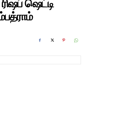
 ரிஷப் ஷெட்டி
்பத்ராம்