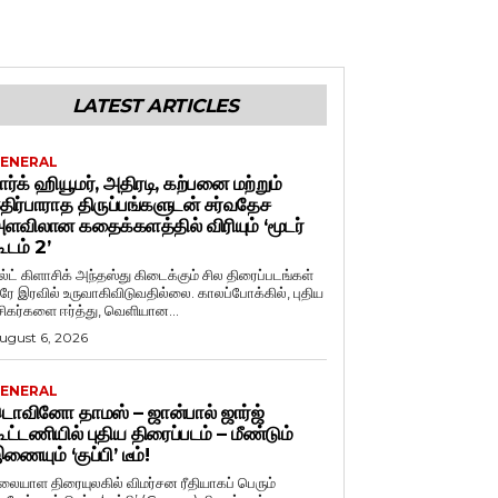
LATEST ARTICLES
ENERAL
ார்க் ஹியூமர், அதிரடி, கற்பனை மற்றும்
திர்பாராத திருப்பங்களுடன் சர்வதேச
ளவிலான கதைக்களத்தில் விரியும் ‘மூடர்
ூடம் 2’
ல்ட் கிளாசிக் அந்தஸ்து கிடைக்கும் சில திரைப்படங்கள்
ரே இரவில் உருவாகிவிடுவதில்லை. காலப்போக்கில், புதிய
சிகர்களை ஈர்த்து, வெளியான...
ugust 6, 2026
ENERAL
ொவினோ தாமஸ் – ஜான்பால் ஜார்ஜ்
ூட்டணியில் புதிய திரைப்படம் – மீண்டும்
ணையும் ‘குப்பி’ டீம்!
லையாள திரையுலகில் விமர்சன ரீதியாகப் பெரும்