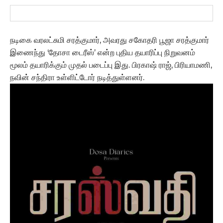
நடிகை வரலட்சுமி சரத்குமார், அவரது சகோதரி பூஜா சரத்குமார்
இணைந்து ‘தோசா டைரீஸ்’ என்ற புதிய தயாரிப்பு நிறுவனம்
மூலம் தயாரிக்கும் முதல் படைப்பு இது. பிரகாஷ் ராஜ், பிரியாமணி,
நவின் சந்திரா உள்ளிட்டோர் நடித்துள்ளனர்.