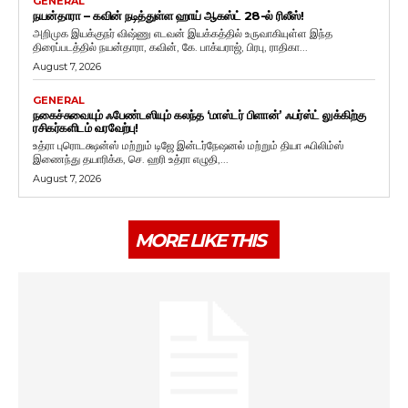
GENERAL
நயன்தாரா – கவின் நடித்துள்ள ஹாய் ஆகஸ்ட் 28-ல் ரிலீஸ்!
அறிமுக இயக்குநர் விஷ்ணு எடவன் இயக்கத்தில் உருவாகியுள்ள இந்த
திரைப்படத்தில் நயன்தாரா, கவின், கே. பாக்யராஜ், பிரபு, ராதிகா...
August 7, 2026
GENERAL
நகைச்சுவையும் ஃபேண்டஸியும் கலந்த ‘மாஸ்டர் பிளான்’ ஃபர்ஸ்ட் லுக்கிற்கு
ரசிகர்களிடம் வரவேற்பு!
உத்ரா புரொடக்ஷன்ஸ் மற்றும் டிஜே இன்டர்நேஷனல் மற்றும் தியா ஃபிலிம்ஸ்
இணைந்து தயாரிக்க, செ. ஹரி உத்ரா எழுதி,...
August 7, 2026
MORE LIKE THIS