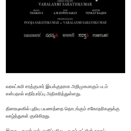
வரலட்சுமி சரத்குமார் இயக்குநராக அறிமுகமாகும் படம்
என்பதால் எதிர்பார்ப்பு அதிகரித்துள்ளது.
திரையுலகில் புதிய பயணத்தை தொடங்கும் சகோதரிகளுக்கு
வாழ்த்துகள் குவிகிறது.
இசை – தமன் எஸ், ஒளிப்பதிவு – ஏ எம் எட்வின் சகாய்,