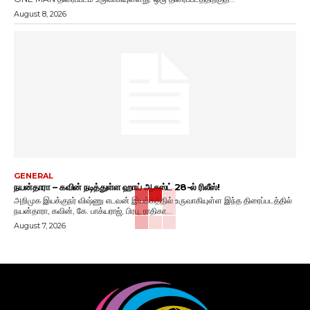
August 8, 2026
GENERAL
நயன்தாரா – கவின் நடித்துள்ள ஹாய் ஆகஸ்ட் 28-ல் ரிலீஸ்!
அறிமுக இயக்குநர் விஷ்ணு எடவன் இயக்கத்தில் உருவாகியுள்ள இந்த திரைப்படத்தில்
நயன்தாரா, கவின், கே. பாக்யராஜ், பிரபு, ராதிகா...
August 7, 2026