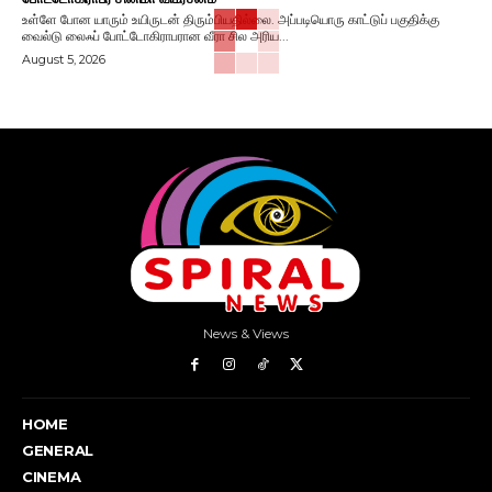
உள்ளே போன யாரும் உயிருடன் திரும்பியதில்லை. அப்படியொரு காட்டுப் பகுதிக்கு
வைல்டு லைஃப் போட்டோகிராபரான வீரா சில அரிய...
August 5, 2026
News & Views
HOME
GENERAL
CINEMA