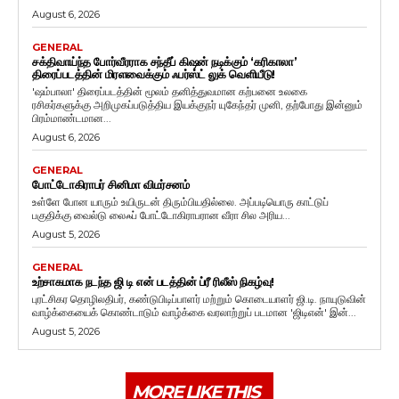
August 6, 2026
GENERAL
சக்திவாய்ந்த போர்வீரராக சந்தீப் கிஷன் நடிக்கும் ‘கரிகாலா’
திரைப்படத்தின் மிரளவைக்கும் ஃபர்ஸ்ட் லுக் வெளியீடு!
'ஷம்பாலா' திரைப்படத்தின் மூலம் தனித்துவமான கற்பனை உலகை
ரசிகர்களுக்கு அறிமுகப்படுத்திய இயக்குநர் யுகேந்தர் முனி, தற்போது இன்னும்
பிரம்மாண்டமான...
August 6, 2026
GENERAL
போட்டோகிராபர் சினிமா விமர்சனம்
உள்ளே போன யாரும் உயிருடன் திரும்பியதில்லை. அப்படியொரு காட்டுப்
பகுதிக்கு வைல்டு லைஃப் போட்டோகிராபரான வீரா சில அரிய...
August 5, 2026
GENERAL
உற்சாகமாக நடந்த ஜி டி என் படத்தின் ப்ரீ ரிலீஸ் நிகழ்வு!
புரட்சிகர தொழிலதிபர், கண்டுபிடிப்பாளர் மற்றும் கொடையாளர் ஜி.டி. நாயுடுவின்
வாழ்க்கையைக் கொண்டாடும் வாழ்க்கை வரலாற்றுப் படமான 'ஜிடிஎன்' இன்...
August 5, 2026
MORE LIKE THIS