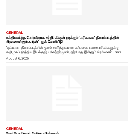
GENERAL
சக்திவாய்ந்த போர்வீரராக சந்தீப் கிஷன் நடிக்கும் ‘கரிகாலா’ திரைப்படத்தின்
மிரளவைக்கும் ஃபர்ஸ்ட் லுக் வெளியீடு!
'ஷம்பாலா' திரைப்படத்தின் மூலம் தனித்துவமான கற்பனை உலகை ரசிகர்களுக்கு
அறிமுகப்படுத்திய இயக்குநர் யுகேந்தர் முனி, தற்போது இன்னும் பிரம்மாண்டமான...
August 6, 2026
GENERAL
போட்டோகிராபர் சினிமா விமர்சனம்