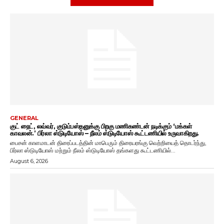
GENERAL
குட் நைட், லவ்வர், குடும்பஸ்தனுக்கு பிறகு மணிகண்டன் நடிக்கும் ‘மக்கள்
காவலன்.’ பிர்லா ஸ்டுடியோஸ் – நீலம் ஸ்டுடியோஸ் கூட்டணியில் உருவாகிறது.
பைசன் காளமாடன் திரைப்படத்தின் மாபெரும் திரையரங்கு வெற்றியைத் தொடர்ந்து,
பிர்லா ஸ்டுடியோஸ் மற்றும் நீலம் ஸ்டுடியோஸ் தங்களது கூட்டணியில்...
August 6, 2026