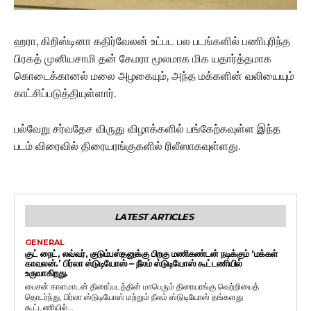
ஹரா, கிறிஸ்டினா கதிர்வேலன் உட்பட பல படங்களில் பணிபுரிந்த
பிரகத் முனியசாமி தன் கேமரா மூலமாக மிக யதார்த்தமாக
கொடைக்கானல் மலை அழகையும், அந்த மக்களின் வலியையும்
காட்சிப்படுத்தியுள்ளார்.
பல்வேறு சர்வதேச விருது விழாக்களில் பங்கேற்கவுள்ள இந்த
படம் விரைவில் திரையரங்குகளில் ரிலீஸாகவுள்ளது.
LATEST ARTICLES
GENERAL
குட் நைட், லவ்வர், குடும்பஸ்தனுக்கு பிறகு மணிகண்டன் நடிக்கும் ‘மக்கள்
காவலன்.’ பிர்லா ஸ்டுடியோஸ் – நீலம் ஸ்டுடியோஸ் கூட்டணியில்
உருவாகிறது.
பைசன் காளமாடன் திரைப்படத்தின் மாபெரும் திரையரங்கு வெற்றியைத்
தொடர்ந்து, பிர்லா ஸ்டுடியோஸ் மற்றும் நீலம் ஸ்டுடியோஸ் தங்களது
கூட்டணியில்...