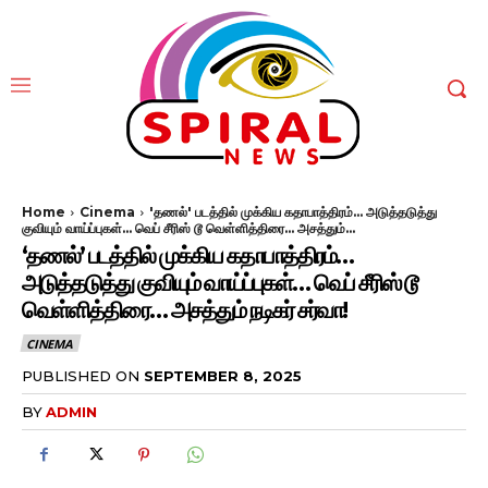
Home
Cinema
'தணல்' படத்தில் முக்கிய கதாபாத்திரம்... அடுத்தடுத்து
குவியும் வாய்ப்புகள்... வெப் சீரிஸ் டூ வெள்ளித்திரை... அசத்தும்...
‘தணல்’ படத்தில் முக்கிய கதாபாத்திரம்…
அடுத்தடுத்து குவியும் வாய்ப்புகள்… வெப் சீரிஸ் டூ
வெள்ளித்திரை… அசத்தும் நடிகர் சர்வா!
CINEMA
PUBLISHED ON
SEPTEMBER 8, 2025
BY
ADMIN