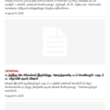
https://www.youtube.com/watch?v=f5M1d7r2UNQ ‘ராக்கிங் ஸ்டார்’
யாஷின் ‘டாக்ஸிக்’ டிரெய்லர் வெளியானது! ஆக்‌ஷன், மீட்சி, அழிவு என பிரம்மாண்ட
உலகத்தை அறிமுகப்படுத்துகிறது! மிகுந்த எதிர்பார்ப்பை...
August 9, 2026
GENERAL
படத்திற்கு சில சிக்கல்கள் இருக்கிறது. அதைத்தாண்டி படம் வெளிவரும்! -மகுடம்
பட விழாவில் நடிகர் விஷால்
விஷால் இயக்கி நடித்திருக்கும் மகுடம் படத்தின் டிரெய்லர் வெளியீட்டு விழா
சென்னையில் நடந்தது. நிகழ்வில் நடிகர் விஷால் பேசியதாவது, "அனைவருக்கும்
வணக்கம்....
August 9, 2026