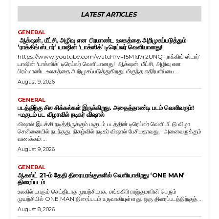
LATEST ARTICLES
GENERAL
ஆக்‌ஷன், மீட்சி, அழிவு என பிரமாண்ட உலகத்தை அறிமுகப்படுத்தும்
‘ராக்கிங் ஸ்டார்’ யாஷின் ‘டாக்ஸிக்’ டிரெய்லர் வெளியானது!
https://www.youtube.com/watch?v=f5M1d7r2UNQ ‘ராக்கிங் ஸ்டார்’
யாஷின் ‘டாக்ஸிக்’ டிரெய்லர் வெளியானது! ஆக்‌ஷன், மீட்சி, அழிவு என
பிரம்மாண்ட உலகத்தை அறிமுகப்படுத்துகிறது! மிகுந்த எதிர்பார்ப்பை...
August 9, 2026
GENERAL
படத்திற்கு சில சிக்கல்கள் இருக்கிறது. அதைத்தாண்டி படம் வெளிவரும்!
-மகுடம் பட விழாவில் நடிகர் விஷால்
விஷால் இயக்கி நடித்திருக்கும் மகுடம் படத்தின் டிரெய்லர் வெளியீட்டு விழா
சென்னையில் நடந்தது. நிகழ்வில் நடிகர் விஷால் பேசியதாவது, "அனைவருக்கும்
வணக்கம்....
August 9, 2026
GENERAL
ஆகஸ்ட் 21-ம் தேதி திரையரங்குகளில் வெளியாகிறது ‘ONE MAN’
திரைப்படம்
உலகில் யாரும் செய்திடாத முயற்சியாக, சங்ககிரி ராஜ்குமாரின் பெரும்
முயற்சியில் ONE MAN திரைப்படம் உருவாகியுள்ளது. ஒரு திரைப்படத்திற்குத்...
August 8, 2026