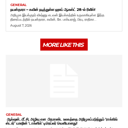
GENERAL
நயன்தாரா – கவின் நடித்துள்ள ஹாய் ஆகஸ்ட் 28-ல் ரிலீஸ்!
அறிமுக இயக்குநர் விஷ்ணு எடவன் இயக்கத்தில் உருவாகியுள்ள இந்த
திரைப்படத்தில் நயன்தாரா, கவின், கே. பாக்யராஜ், பிரபு, ராதிகா...
August 7, 2026
MORE LIKE THIS
GENERAL
ஆக்‌ஷன், மீட்சி, அழிவு என பிரமாண்ட உலகத்தை அறிமுகப்படுத்தும் ‘ராக்கிங்
ஸ்டார்’ யாஷின் ‘டாக்ஸிக்’ டிரெய்லர் வெளியானது!