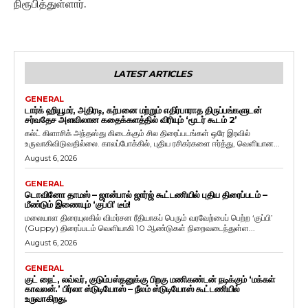
நிரூபித்துள்ளார்.
LATEST ARTICLES
GENERAL
டார்க் ஹியூமர், அதிரடி, கற்பனை மற்றும் எதிர்பாராத திருப்பங்களுடன்
சர்வதேச அளவிலான கதைக்களத்தில் விரியும் ‘மூடர் கூடம் 2’
கல்ட் கிளாசிக் அந்தஸ்து கிடைக்கும் சில திரைப்படங்கள் ஒரே இரவில்
உருவாகிவிடுவதில்லை. காலப்போக்கில், புதிய ரசிகர்களை ஈர்த்து, வெளியான...
August 6, 2026
GENERAL
டொவினோ தாமஸ் – ஜான்பால் ஜார்ஜ் கூட்டணியில் புதிய திரைப்படம் –
மீண்டும் இணையும் ‘குப்பி’ டீம்!
மலையாள திரையுலகில் விமர்சன ரீதியாகப் பெரும் வரவேற்பைப் பெற்ற ‘குப்பி’
(Guppy) திரைப்படம் வெளியாகி 10 ஆண்டுகள் நிறைவடைந்துள்ள...
August 6, 2026
GENERAL
குட் நைட், லவ்வர், குடும்பஸ்தனுக்கு பிறகு மணிகண்டன் நடிக்கும் ‘மக்கள்
காவலன்.’ பிர்லா ஸ்டுடியோஸ் – நீலம் ஸ்டுடியோஸ் கூட்டணியில்
உருவாகிறது.