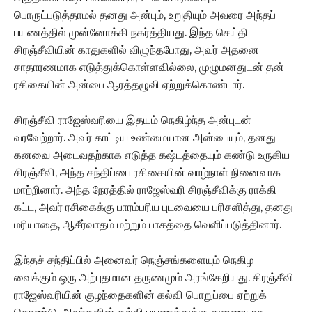
பொருட்படுத்தாமல் தனது அன்பும், உறுதியும் அவரை அந்தப்
பயணத்தில் முன்னோக்கி நகர்த்தியது. இந்த செய்தி
சிரஞ்சீவியின் காதுகளில் விழுந்தபோது, அவர் அதனை
சாதாரணமாக எடுத்துக்கொள்ளவில்லை, முழுமனதுடன் தன்
ரசிகையின் அன்பை ஆரத்தழுவி ஏற்றுக்கொண்டார்.
சிரஞ்சீவி ராஜேஸ்வரியை இதயம் நெகிழ்ந்த அன்புடன்
வரவேற்றார். அவர் காட்டிய உண்மையான அன்பையும், தனது
கனவை அடைவதற்காக எடுத்த கஷ்டத்தையும் கண்டு உருகிய
சிரஞ்சீவி, அந்த சந்திப்பை ரசிகையின் வாழ்நாள் நினைவாக
மாற்றினார். அந்த நேரத்தில் ராஜேஸ்வரி சிரஞ்சீவிக்கு ராக்கி
கட்ட, அவர் ரசிகைக்கு பாரம்பரிய புடவையை பரிசளித்து, தனது
மரியாதை, ஆசீர்வாதம் மற்றும் பாசத்தை வெளிப்படுத்தினார்.
இந்தச் சந்திப்பில் அனைவர் நெஞ்சங்களையும் நெகிழ
வைக்கும் ஒரு அற்புதமான தருணமும் அரங்கேறியது. சிரஞ்சீவி
ராஜேஸ்வரியின் குழந்தைகளின் கல்வி பொறுப்பை ஏற்றுக்