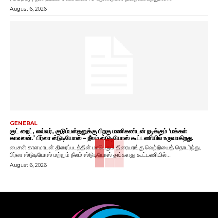
August 6, 2026
GENERAL
குட் நைட், லவ்வர், குடும்பஸ்தனுக்கு பிறகு மணிகண்டன் நடிக்கும் ‘மக்கள்
காவலன்.’ பிர்லா ஸ்டுடியோஸ் – நீலம் ஸ்டுடியோஸ் கூட்டணியில் உருவாகிறது.
பைசன் காளமாடன் திரைப்படத்தின் மாபெரும் திரையரங்கு வெற்றியைத் தொடர்ந்து,
பிர்லா ஸ்டுடியோஸ் மற்றும் நீலம் ஸ்டுடியோஸ் தங்களது கூட்டணியில்...
August 6, 2026