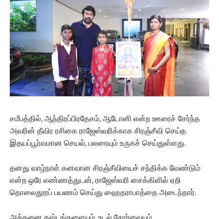
சமீபத்தில், ஆந்திரப்பிரதேசம், ஆடோனி என்ற ஊரைச் சேர்ந்த
அவரின் தீவிர ரசிகை ராஜேஸ்வரிக்காக சிரஞ்சீவி செய்த
இதயப்பூர்வமான செயல், பலரையும் உருகச் செய்துள்ளது.
தனது வாழ்நாள் கனவான சிரஞ்சீவியைச் சந்திக்க வேண்டும்
என்ற ஒரே எண்ணத்துடன், ராஜேஸ்வரி சைக்கிளில் ஏறி
தொலைதூரப் பயணம் செய்து ஹைதராபாத்தை அடைந்தார்.
அத்தனை கஷ்டங்களையும், உடல் சோர்வையும்