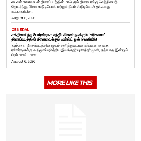
பைசன் காளமாடன் திரைப்படத்தின் மாபெரும் திரையரங்கு வெற்றியைத்
தொடர்ந்து, பிர்லா ஸ்டுடியோஸ் மற்றும் நீலம் ஸ்டுடியோஸ் தங்களது
கூட்டணியில்...
August 6, 2026
GENERAL
சக்திவாய்ந்த போர்வீரராக சந்தீப் கிஷன் நடிக்கும் ‘கரிகாலா’
திரைப்படத்தின் மிரளவைக்கும் ஃபர்ஸ்ட் லுக் வெளியீடு!
'ஷம்பாலா' திரைப்படத்தின் மூலம் தனித்துவமான கற்பனை உலகை
ரசிகர்களுக்கு அறிமுகப்படுத்திய இயக்குநர் யுகேந்தர் முனி, தற்போது இன்னும்
பிரம்மாண்டமான...
August 6, 2026
MORE LIKE THIS