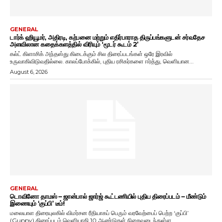
GENERAL
டார்க் ஹியூமர், அதிரடி, கற்பனை மற்றும் எதிர்பாராத திருப்பங்களுடன் சர்வதேச
அளவிலான கதைக்களத்தில் விரியும் ‘மூடர் கூடம் 2’
கல்ட் கிளாசிக் அந்தஸ்து கிடைக்கும் சில திரைப்படங்கள் ஒரே இரவில்
உருவாகிவிடுவதில்லை. காலப்போக்கில், புதிய ரசிகர்களை ஈர்த்து, வெளியான...
August 6, 2026
GENERAL
டொவினோ தாமஸ் – ஜான்பால் ஜார்ஜ் கூட்டணியில் புதிய திரைப்படம் – மீண்டும்
இணையும் ‘குப்பி’ டீம்!
மலையாள திரையுலகில் விமர்சன ரீதியாகப் பெரும் வரவேற்பைப் பெற்ற ‘குப்பி’
(Guppy) திரைப்படம் வெளியாகி 10 ஆண்டுகள் நிறைவடைந்துள்ள...