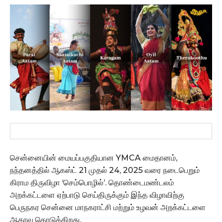
சென்னையின் மையப்பகுதியான YMCA மைதானம்,
நந்தனத்தில் ஆகஸ்ட் 21 முதல் 24, 2025 வரை நடைபெறும்
கிராம திருவிழா ‘செம்பொழில்’. தொண்டைமண்டலம்
அறக்கட்டளை ஏற்பாடு செய்திருக்கும் இந்த விழாவிற்கு
பெருநகர சென்னை மாநகராட்சி மற்றும் உழவன் அறக்கட்டளை
ஆதரவு கொடுக்கிறது.