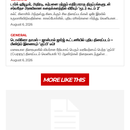
டார்க் ஹியூமர், அதிரடி, கற்பனை மற்றும் எதிர்பாராத திருப்பங்களுடன்
சர்வதேச அளவிலான கதைக்களத்தில் விரியும் ‘மூடர் கூடம் 2’
கல்ட் கிளாசிக் அந்தஸ்து கிடைக்கும் சில திரைப்படங்கள் ஒரே இரவில்
உருவாகிவிடுவதில்லை. காலப்போக்கில், புதிய ரசிகர்களை ஈர்த்து, வெளியான...
August 6, 2026
GENERAL
டொவினோ தாமஸ் – ஜான்பால் ஜார்ஜ் கூட்டணியில் புதிய திரைப்படம் –
மீண்டும் இணையும் ‘குப்பி’ டீம்!
மலையாள திரையுலகில் விமர்சன ரீதியாகப் பெரும் வரவேற்பைப் பெற்ற ‘குப்பி’
(Guppy) திரைப்படம் வெளியாகி 10 ஆண்டுகள் நிறைவடைந்துள்ள...
August 6, 2026
MORE LIKE THIS