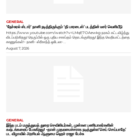
GENERAL
‘நேச்சுரல் ஸ்டார்’ நானி நடித்திருக்கும் ‘தி பாரடைஸ்’ படத்தின் டீசர் வெளியீடு
https://www.youtube.com/watch?v=LMqE7OAewkg நரகம் கட்டவிழ்த்து
விடப்படுகிறது! நெருப்பில் ஒரு புதிய சகாப்தம் தொடங்குகிறது! இந்த வெறியாட்டத்தை
காணுங்கள்!- நானி- ஸ்ரீகாந்த் ஒடேலா-...
August 7, 2026
GENERAL
இந்த படம் மருத்துவத் துறை செவிலியர்கள், முன்கள பணியாளர்களின்
கஷ்டங்களைப் பேசுகிறது! -தான் முதலமைச்சராக நடித்துள்ள’செய் செய்யாதே’
பட விழாவில் அரசியல் ஆளுமை ஹெச் ராஜா பேச்சு