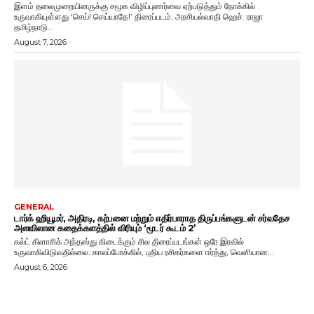
இளம் தலைமுறையினருக்கு சமூக விழிப்புணர்வை ஏற்படுத்தும் நோக்கில்
உருவாகியுள்ளது ‘செய்! செய்யாதே!’ திரைப்படம். அரசியல்வாதி ஹெச். ராஜா
தமிழ்நாடு...
August 7, 2026
GENERAL
டார்க் ஹியூமர், அதிரடி, கற்பனை மற்றும் எதிர்பாராத திருப்பங்களுடன் சர்வதேச
அளவிலான கதைக்களத்தில் விரியும் ‘மூடர் கூடம் 2’
கல்ட் கிளாசிக் அந்தஸ்து கிடைக்கும் சில திரைப்படங்கள் ஒரே இரவில்
உருவாகிவிடுவதில்லை. காலப்போக்கில், புதிய ரசிகர்களை ஈர்த்து, வெளியான...
August 6, 2026