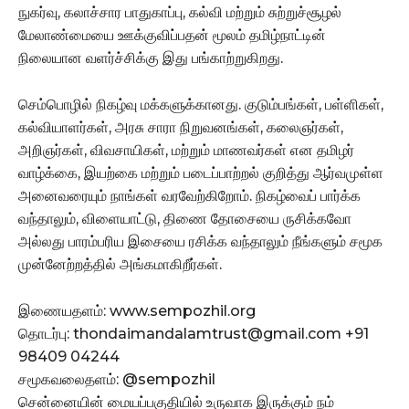
நுகர்வு, கலாச்சார பாதுகாப்பு, கல்வி மற்றும் சுற்றுச்சூழல்
மேலாண்மையை ஊக்குவிப்பதன் மூலம் தமிழ்நாட்டின்
நிலையான வளர்ச்சிக்கு இது பங்காற்றுகிறது.
செம்பொழில் நிகழ்வு மக்களுக்கானது. குடும்பங்கள், பள்ளிகள்,
கல்வியாளர்கள், அரசு சாரா நிறுவனங்கள், கலைஞர்கள்,
அறிஞர்கள், விவசாயிகள், மற்றும் மாணவர்கள் என தமிழர்
வாழ்க்கை, இயற்கை மற்றும் படைப்பாற்றல் குறித்து ஆர்வமுள்ள
அனைவரையும் நாங்கள் வரவேற்கிறோம். நிகழ்வைப் பார்க்க
வந்தாலும், விளையாட்டு, திணை தோசையை ருசிக்கவோ
அல்லது பாரம்பரிய இசையை ரசிக்க வந்தாலும் நீங்களும் சமூக
முன்னேற்றத்தில் அங்கமாகிறீர்கள்.
இணையதளம்: www.sempozhil.org
தொடர்பு: thondaimandalamtrust@gmail.com +91
98409 04244
சமூகவலைதளம்: @sempozhil
சென்னையின் மையப்பகுதியில் உருவாக இருக்கும் நம்