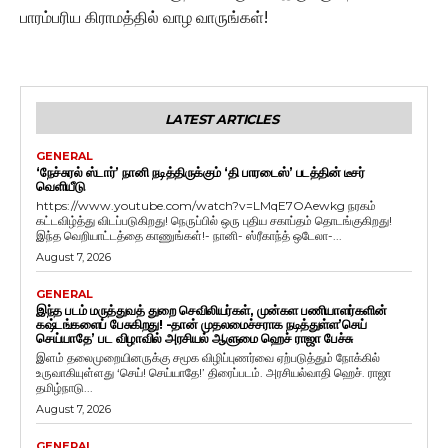
பாரம்பரிய கிராமத்தில் வாழ வாருங்கள்!
LATEST ARTICLES
GENERAL
‘நேச்சுரல் ஸ்டார்’ நானி நடித்திருக்கும் ‘தி பாரடைஸ்’ படத்தின் டீசர்
வெளியீடு
https://www.youtube.com/watch?v=LMqE7OAewkg நரகம்
கட்டவிழ்த்து விடப்படுகிறது! நெருப்பில் ஒரு புதிய சகாப்தம் தொடங்குகிறது!
இந்த வெறியாட்டத்தை காணுங்கள்!- நானி- ஸ்ரீகாந்த் ஒடேலா-...
August 7, 2026
GENERAL
இந்த படம் மருத்துவத் துறை செவிலியர்கள், முன்கள பணியாளர்களின்
கஷ்டங்களைப் பேசுகிறது! -தான் முதலமைச்சராக நடித்துள்ள’செய்
செய்யாதே’ பட விழாவில் அரசியல் ஆளுமை ஹெச் ராஜா பேச்சு
இளம் தலைமுறையினருக்கு சமூக விழிப்புணர்வை ஏற்படுத்தும் நோக்கில்
உருவாகியுள்ளது ‘செய்! செய்யாதே!’ திரைப்படம். அரசியல்வாதி ஹெச். ராஜா
தமிழ்நாடு...
August 7, 2026
GENERAL