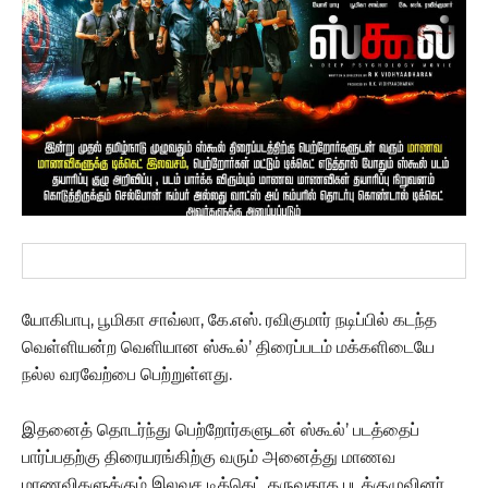
யோகிபாபு, பூமிகா சாவ்லா, கே.எஸ். ரவிகுமார் நடிப்பில் கடந்த
வெள்ளியன்ற வெளியான ஸ்கூல்’ திரைப்படம் மக்களிடையே
நல்ல வரவேற்பை பெற்றுள்ளது.
இதனைத் தொடர்ந்து பெற்றோர்களுடன் ஸ்கூல்’ படத்தைப்
பார்ப்பதற்கு திரையரங்கிற்கு வரும் அனைத்து மாணவ
மாணவிகளுக்கும் இலவச டிக்கெட் தருவதாக படக்குழுவினர்