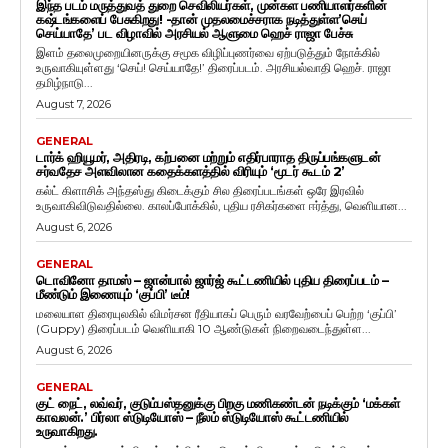
இந்த படம் மருத்துவத் துறை செவிலியர்கள், முன்கள பணியாளர்களின்
கஷ்டங்களைப் பேசுகிறது! -தான் முதலமைச்சராக நடித்துள்ள’செய்
செய்யாதே’ பட விழாவில் அரசியல் ஆளுமை ஹெச் ராஜா பேச்சு
இளம் தலைமுறையினருக்கு சமூக விழிப்புணர்வை ஏற்படுத்தும் நோக்கில்
உருவாகியுள்ளது ‘செய்! செய்யாதே!’ திரைப்படம். அரசியல்வாதி ஹெச். ராஜா
தமிழ்நாடு...
August 7, 2026
GENERAL
டார்க் ஹியூமர், அதிரடி, கற்பனை மற்றும் எதிர்பாராத திருப்பங்களுடன்
சர்வதேச அளவிலான கதைக்களத்தில் விரியும் ‘மூடர் கூடம் 2’
கல்ட் கிளாசிக் அந்தஸ்து கிடைக்கும் சில திரைப்படங்கள் ஒரே இரவில்
உருவாகிவிடுவதில்லை. காலப்போக்கில், புதிய ரசிகர்களை ஈர்த்து, வெளியான...
August 6, 2026
GENERAL
டொவினோ தாமஸ் – ஜான்பால் ஜார்ஜ் கூட்டணியில் புதிய திரைப்படம் –
மீண்டும் இணையும் ‘குப்பி’ டீம்!
மலையாள திரையுலகில் விமர்சன ரீதியாகப் பெரும் வரவேற்பைப் பெற்ற ‘குப்பி’
(Guppy) திரைப்படம் வெளியாகி 10 ஆண்டுகள் நிறைவடைந்துள்ள...
August 6, 2026
GENERAL
குட் நைட், லவ்வர், குடும்பஸ்தனுக்கு பிறகு மணிகண்டன் நடிக்கும் ‘மக்கள்
காவலன்.’ பிர்லா ஸ்டுடியோஸ் – நீலம் ஸ்டுடியோஸ் கூட்டணியில்
உருவாகிறது.