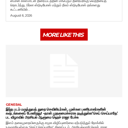
பைசன் காளமாடன் திரைப்படத்தின் மாபெரும் திரையரங்கு வெற்றியைத்
தொடர்ந்து, பிர்லா ஸ்டுடியோஸ் மற்றும் நீலம் ஸ்டுடியோஸ் தங்களது
கூட்டணியில்...
August 6, 2026
MORE LIKE THIS
GENERAL
இந்த படம் மருத்துவத் துறை செவிலியர்கள், முன்கள பணியாளர்களின்
கஷ்டங்களைப் பேசுகிறது! -தான் முதலமைச்சராக நடித்துள்ள’செய் செய்யாதே’
பட விழாவில் அரசியல் ஆளுமை ஹெச் ராஜா பேச்சு
இளம் தலைமுறையினருக்கு சமூக விழிப்புணர்வை ஏற்படுத்தும் நோக்கில்
உருவாகியுள்ளது ‘செய்! செய்யாதே!’ திரைப்படம். அரசியல்வாதி ஹெச். ராஜா