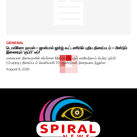
GENERAL
டொவினோ தாமஸ் – ஜான்பால் ஜார்ஜ் கூட்டணியில் புதிய திரைப்படம் – மீண்டும்
இணையும் ‘குப்பி’ டீம்!
மலையாள திரையுலகில் விமர்சன ரீதியாகப் பெரும் வரவேற்பைப் பெற்ற ‘குப்பி’
(Guppy) திரைப்படம் வெளியாகி 10 ஆண்டுகள் நிறைவடைந்துள்ள...
August 6, 2026