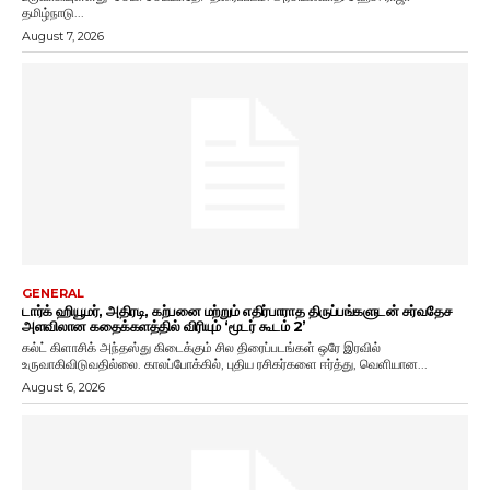
தமிழ்நாடு...
August 7, 2026
GENERAL
டார்க் ஹியூமர், அதிரடி, கற்பனை மற்றும் எதிர்பாராத திருப்பங்களுடன் சர்வதேச
அளவிலான கதைக்களத்தில் விரியும் ‘மூடர் கூடம் 2’
கல்ட் கிளாசிக் அந்தஸ்து கிடைக்கும் சில திரைப்படங்கள் ஒரே இரவில்
உருவாகிவிடுவதில்லை. காலப்போக்கில், புதிய ரசிகர்களை ஈர்த்து, வெளியான...
August 6, 2026