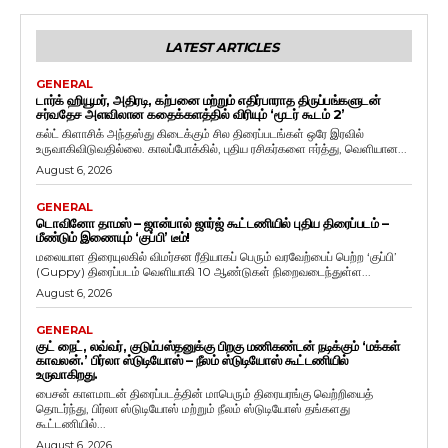
LATEST ARTICLES
GENERAL
டார்க் ஹியூமர், அதிரடி, கற்பனை மற்றும் எதிர்பாராத திருப்பங்களுடன்
சர்வதேச அளவிலான கதைக்களத்தில் விரியும் ‘மூடர் கூடம் 2’
கல்ட் கிளாசிக் அந்தஸ்து கிடைக்கும் சில திரைப்படங்கள் ஒரே இரவில்
உருவாகிவிடுவதில்லை. காலப்போக்கில், புதிய ரசிகர்களை ஈர்த்து, வெளியான...
August 6, 2026
GENERAL
டொவினோ தாமஸ் – ஜான்பால் ஜார்ஜ் கூட்டணியில் புதிய திரைப்படம் –
மீண்டும் இணையும் ‘குப்பி’ டீம்!
மலையாள திரையுலகில் விமர்சன ரீதியாகப் பெரும் வரவேற்பைப் பெற்ற ‘குப்பி’
(Guppy) திரைப்படம் வெளியாகி 10 ஆண்டுகள் நிறைவடைந்துள்ள...
August 6, 2026
GENERAL
குட் நைட், லவ்வர், குடும்பஸ்தனுக்கு பிறகு மணிகண்டன் நடிக்கும் ‘மக்கள்
காவலன்.’ பிர்லா ஸ்டுடியோஸ் – நீலம் ஸ்டுடியோஸ் கூட்டணியில்
உருவாகிறது.
பைசன் காளமாடன் திரைப்படத்தின் மாபெரும் திரையரங்கு வெற்றியைத்
தொடர்ந்து, பிர்லா ஸ்டுடியோஸ் மற்றும் நீலம் ஸ்டுடியோஸ் தங்களது
கூட்டணியில்...
August 6, 2026