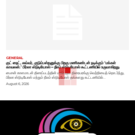
GENERAL
குட் நைட், லவ்வர், குடும்பஸ்தனுக்கு பிறகு மணிகண்டன் நடிக்கும் ‘மக்கள்
காவலன்.’ பிர்லா ஸ்டுடியோஸ் – நீலம் ஸ்டுடியோஸ் கூட்டணியில் உருவாகிறது.
பைசன் காளமாடன் திரைப்படத்தின் மாபெரும் திரையரங்கு வெற்றியைத் தொடர்ந்து,
பிர்லா ஸ்டுடியோஸ் மற்றும் நீலம் ஸ்டுடியோஸ் தங்களது கூட்டணியில்...
August 6, 2026