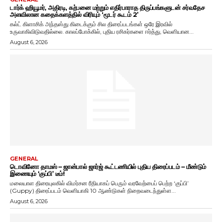
டார்க் ஹியூமர், அதிரடி, கற்பனை மற்றும் எதிர்பாராத திருப்பங்களுடன் சர்வதேச
அளவிலான கதைக்களத்தில் விரியும் ‘மூடர் கூடம் 2’
கல்ட் கிளாசிக் அந்தஸ்து கிடைக்கும் சில திரைப்படங்கள் ஒரே இரவில்
உருவாகிவிடுவதில்லை. காலப்போக்கில், புதிய ரசிகர்களை ஈர்த்து, வெளியான...
August 6, 2026
GENERAL
டொவினோ தாமஸ் – ஜான்பால் ஜார்ஜ் கூட்டணியில் புதிய திரைப்படம் – மீண்டும்
இணையும் ‘குப்பி’ டீம்!
மலையாள திரையுலகில் விமர்சன ரீதியாகப் பெரும் வரவேற்பைப் பெற்ற ‘குப்பி’
(Guppy) திரைப்படம் வெளியாகி 10 ஆண்டுகள் நிறைவடைந்துள்ள...
August 6, 2026