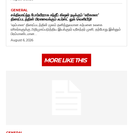
GENERAL
சக்திவாய்ந்த போர்வீரராக சந்தீப் கிஷன் நடிக்கும் ‘கரிகாலா’
திரைப்படத்தின் மிரளவைக்கும் ஃபர்ஸ்ட் லுக் வெளியீடு!
'ஷம்பாலா' திரைப்படத்தின் மூலம் தனித்துவமான கற்பனை உலகை
ரசிகர்களுக்கு அறிமுகப்படுத்திய இயக்குநர் யுகேந்தர் முனி, தற்போது இன்னும்
பிரம்மாண்டமான...
August 6, 2026
MORE LIKE THIS
GENERAL