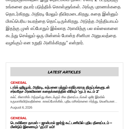
உங்களை தயார் படுத்திக் கொள்ளுங்கள். அங்கு புராணக்கதை
தொடர்கிறது. அதிரடி மேலும் தீவிரமடைகிறது. கதை இன்னும்
மிகப்பெரிய உயரத்தை தொட்டிருக்கிறது. அடுத்த அத்தியாயம்
இதற்கு முன் எப்போதும் இல்லாத அளவிற்கு பல எல்லைகளை
கடந்து செல்லும் ஒரு மின்னல் போன்ற சினிமா அனுபவத்தை
வழங்கும் என உறுதி அளிக்கிறது” என்றார்.
LATEST ARTICLES
GENERAL
டார்க் ஹியூமர், அதிரடி, கற்பனை மற்றும் எதிர்பாராத திருப்பங்களுடன்
சர்வதேச அளவிலான கதைக்களத்தில் விரியும் ‘மூடர் கூடம் 2’
கல்ட் கிளாசிக் அந்தஸ்து கிடைக்கும் சில திரைப்படங்கள் ஒரே இரவில்
உருவாகிவிடுவதில்லை. காலப்போக்கில், புதிய ரசிகர்களை ஈர்த்து, வெளியான...
August 6, 2026
GENERAL
டொவினோ தாமஸ் – ஜான்பால் ஜார்ஜ் கூட்டணியில் புதிய திரைப்படம் –
மீண்டும் இணையும் ‘குப்பி’ டீம்!