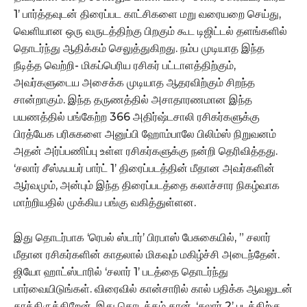
1’ பார்த்தவுடன் திரைப்பட காட்சிகளை மறு வரையறை செய்து,
வெளியான ஒரு வருடத்திற்கு பிறகும் கூட டிஜிட்டல் தளங்களில்
தொடர்ந்து ஆதிக்கம் செலுத்துகிறது. நம்ப முடியாத இந்த
நீடித்த வெற்றி- மிகப்பெரிய ரசிகர் பட்டாளத்திற்கும்,
அவர்களுடைய அசைக்க முடியாத ஆதரவிற்கும் சிறந்த
சான்றாகும். இந்த தருணத்தில் அசாதாரணமான இந்த
பயணத்தில் பங்கேற்ற 366 அதிர்ஷ்டசாலி ரசிகர்களுக்கு
பிரத்யேக பரிசுகளை அனுப்பி ஹோம்பாலே பிலிம்ஸ் நிறுவனம்
அதன் அர்ப்பணிப்பு உள்ள ரசிகர்களுக்கு நன்றி தெரிவித்தது.
‘சலார் சீஸ்ஃபயர் பார்ட் 1’ திரைப்படத்தின் மீதான அவர்களின்
ஆர்வமும், அன்பும் இந்த திரைப்படத்தை கலாச்சார நிகழ்வாக
மாற்றியதில் முக்கிய பங்கு வகித்துள்ளன.
இது தொடர்பாக ‘ரெபல் ஸ்டார்’ பிரபாஸ் பேசுகையில், ” சலார்
மீதான ரசிகர்களின் காதலால் மிகவும் மகிழ்ச்சி அடைந்தேன்.
ஜியோ ஹாட்ஸ்டாரில் ‘சலார் 1’ படத்தை தொடர்ந்து
பார்வையிடுங்கள். விரைவில் கான்சாரில் கால் பதிக்க ஆவலுடன்
காத்திருக்கிறேன். இது தொடக்கம் தான். ‘சலார் 2’ படத்திற்கு