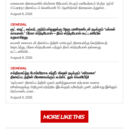
மலையாள திரையுலகில் விமர்சன ரீதியாகப் பெரும் வரவேற்பைப் பெற்ற ‘குப்பி’
(Guppy) திரைப்படம் வெளியாகி 10 ஆண்டுகள் நிறைவடைந்துள்ள...
August 6, 2026
GENERAL
குட் நைட், லவ்வர், குடும்பஸ்தனுக்கு பிறகு மணிகண்டன் நடிக்கும் ‘மக்கள்
காவலன்.’ பிர்லா ஸ்டுடியோஸ் – நீலம் ஸ்டுடியோஸ் கூட்டணியில்
உருவாகிறது.
பைசன் காளமாடன் திரைப்படத்தின் மாபெரும் திரையரங்கு வெற்றியைத்
தொடர்ந்து, பிர்லா ஸ்டுடியோஸ் மற்றும் நீலம் ஸ்டுடியோஸ் தங்களது
கூட்டணியில்...
August 6, 2026
GENERAL
சக்திவாய்ந்த போர்வீரராக சந்தீப் கிஷன் நடிக்கும் ‘கரிகாலா’
திரைப்படத்தின் மிரளவைக்கும் ஃபர்ஸ்ட் லுக் வெளியீடு!
'ஷம்பாலா' திரைப்படத்தின் மூலம் தனித்துவமான கற்பனை உலகை
ரசிகர்களுக்கு அறிமுகப்படுத்திய இயக்குநர் யுகேந்தர் முனி, தற்போது இன்னும்
பிரம்மாண்டமான...
August 6, 2026
MORE LIKE THIS