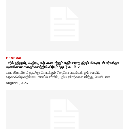
GENERAL
டார்க் ஹியூமர், அதிரடி, கற்பனை மற்றும் எதிர்பாராத திருப்பங்களுடன் சர்வதேச
அளவிலான கதைக்களத்தில் விரியும் ‘மூடர் கூடம் 2’
கல்ட் கிளாசிக் அந்தஸ்து கிடைக்கும் சில திரைப்படங்கள் ஒரே இரவில்
உருவாகிவிடுவதில்லை. காலப்போக்கில், புதிய ரசிகர்களை ஈர்த்து, வெளியான...
August 6, 2026