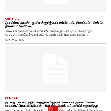
GENERAL
டொவினோ தாமஸ் – ஜான்பால் ஜார்ஜ் கூட்டணியில் புதிய திரைப்படம் – மீண்டும்
இணையும் ‘குப்பி’ டீம்!
மலையாள திரையுலகில் விமர்சன ரீதியாகப் பெரும் வரவேற்பைப் பெற்ற ‘குப்பி’
(Guppy) திரைப்படம் வெளியாகி 10 ஆண்டுகள் நிறைவடைந்துள்ள...
August 6, 2026
GENERAL
குட் நைட், லவ்வர், குடும்பஸ்தனுக்கு பிறகு மணிகண்டன் நடிக்கும் ‘மக்கள்
காவலன்.’ பிர்லா ஸ்டுடியோஸ் – நீலம் ஸ்டுடியோஸ் கூட்டணியில் உருவாகிறது.
பைசன் காளமாடன் திரைப்படத்தின் மாபெரும் திரையரங்கு வெற்றியைத் தொடர்ந்து,