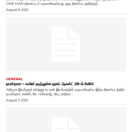
ONE MAN திரைப்படம் உருவாகியுள்ளது. ஒரு திரைப்படத்திற்குத்...
August 8, 2026
GENERAL
நயன்தாரா – கவின் நடித்துள்ள ஹாய் ஆகஸ்ட் 28-ல் ரிலீஸ்!
அறிமுக இயக்குநர் விஷ்ணு எடவன் இயக்கத்தில் உருவாகியுள்ள இந்த திரைப்படத்தில்
நயன்தாரா, கவின், கே. பாக்யராஜ், பிரபு, ராதிகா...
August 7, 2026