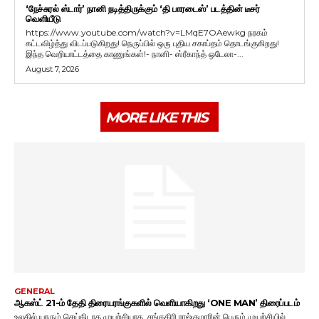
‘நேச்சுரல் ஸ்டார்’ நானி நடித்திருக்கும் ‘தி பாரடைஸ்’ படத்தின் டீசர்
வெளியீடு
https://www.youtube.com/watch?v=LMqE7OAewkg நரகம்
கட்டவிழ்த்து விடப்படுகிறது! நெருப்பில் ஒரு புதிய சகாப்தம் தொடங்குகிறது!
இந்த வெறியாட்டத்தை காணுங்கள்!- நானி- ஸ்ரீகாந்த் ஒடேலா-...
August 7, 2026
MORE LIKE THIS
GENERAL
ஆகஸ்ட் 21-ம் தேதி திரையரங்குகளில் வெளியாகிறது ‘ONE MAN’ திரைப்படம்
உலகில் யாரும் செய்திடாத முயற்சியாக, சங்ககிரி ராஜ்குமாரின் பெரும் முயற்சியில்