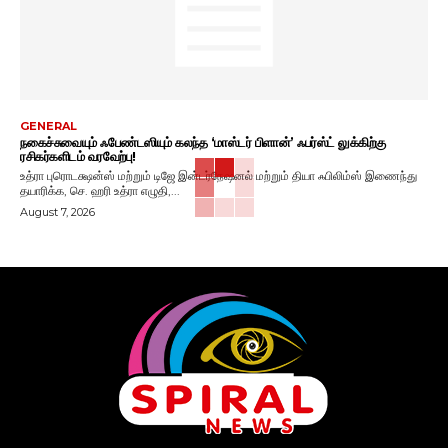
GENERAL
நகைச்சுவையும் ஃபேண்டஸியும் கலந்த ‘மாஸ்டர் பிளான்’ ஃபர்ஸ்ட் லுக்கிற்கு
ரசிகர்களிடம் வரவேற்பு!
உத்ரா புரொடக்ஷன்ஸ் மற்றும் டிஜே இன்டர்நேஷனல் மற்றும் தியா ஃபிலிம்ஸ் இணைந்து
தயாரிக்க, செ. ஹரி உத்ரா எழுதி,...
August 7, 2026