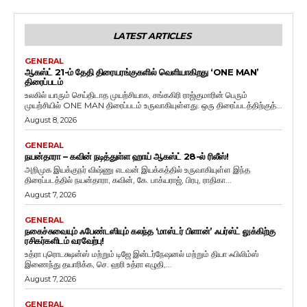
LATEST ARTICLES
GENERAL
ஆகஸ்ட் 21-ம் தேதி திரையரங்குகளில் வெளியாகிறது ‘ONE MAN’
திரைப்படம்
உலகில் யாரும் செய்திடாத முயற்சியாக, சங்ககிரி ராஜ்குமாரின் பெரும்
முயற்சியில் ONE MAN திரைப்படம் உருவாகியுள்ளது. ஒரு திரைப்படத்திற்குத்...
August 8, 2026
GENERAL
நயன்தாரா – கவின் நடித்துள்ள ஹாய் ஆகஸ்ட் 28-ல் ரிலீஸ்!
அறிமுக இயக்குநர் விஷ்ணு எடவன் இயக்கத்தில் உருவாகியுள்ள இந்த
திரைப்படத்தில் நயன்தாரா, கவின், கே. பாக்யராஜ், பிரபு, ராதிகா...
August 7, 2026
GENERAL
நகைச்சுவையும் ஃபேண்டஸியும் கலந்த ‘மாஸ்டர் பிளான்’ ஃபர்ஸ்ட் லுக்கிற்கு
ரசிகர்களிடம் வரவேற்பு!
உத்ரா புரொடக்ஷன்ஸ் மற்றும் டிஜே இன்டர்நேஷனல் மற்றும் தியா ஃபிலிம்ஸ்
இணைந்து தயாரிக்க, செ. ஹரி உத்ரா எழுதி,...
August 7, 2026
GENERAL