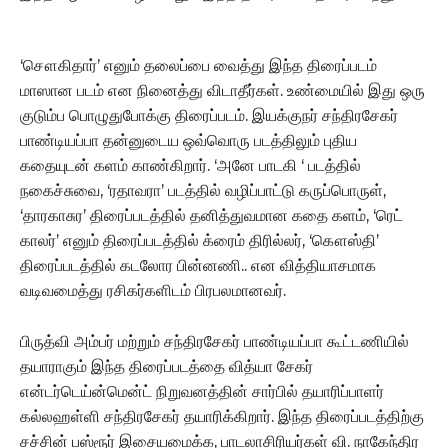
‘சௌகிதார்’ எனும் தலைப்பை வைத்து இந்த திரைப்படம்
மாஸான படம் என நினைத்து விடாதீர்கள். உண்மையில் இது ஒரு
குடும்ப பொழுதுபோக்கு திரைப்படம். இயக்குநர் சந்திரசேகர்
பாண்டியப்பா தன்னுடைய ஒவ்வொரு படத்திலும் புதிய
கதையுடன் களம் காண்கிறார். ‘அனே பாடகி ‘ படத்தில்
நகைச்சுவை, ‘ரதாவரா’ படத்தில் வழிப்பாட்டு கருப்பொருள்,
‘தாரகாசுர’ திரைப்படத்தில் தனித்துவமான கதை களம், ‘ரெட்
காலர்’ எனும் திரைப்படத்தில் க்ரைம் திரில்லர், ‘கௌஸ்தி’
திரைப்படத்தில் கடலோர பின்னணி.. என வித்தியாசமாக
வடிவமைத்து ரசிகர்களிடம் பிரபலமானவர்.
பிருத்வி அம்பர் மற்றும் சந்திரசேகர் பாண்டியப்பா கூட்டணியில்
தயாராகும் இந்த திரைப்படத்தை வித்யா சேகர்
என்டர்டெய்ன்மென்ட் நிறுவனத்தின் சார்பில் தயாரிப்பாளர்
கல்லஹள்ளி சந்திரசேகர் தயாரிக்கிறார்.‌ இந்த திரைப்படத்திற்கு
சச்சின் பஸ்ரூர் இசையமைக்க, பாடலாசிரியர்கள் வி. நாகேந்திர