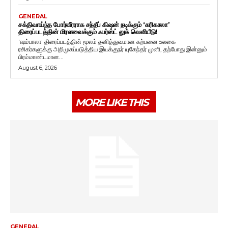
GENERAL
சக்திவாய்ந்த போர்வீரராக சந்தீப் கிஷன் நடிக்கும் ‘கரிகாலா’
திரைப்படத்தின் மிரளவைக்கும் ஃபர்ஸ்ட் லுக் வெளியீடு!
'ஷம்பாலா' திரைப்படத்தின் மூலம் தனித்துவமான கற்பனை உலகை
ரசிகர்களுக்கு அறிமுகப்படுத்திய இயக்குநர் யுகேந்தர் முனி, தற்போது இன்னும்
பிரம்மாண்டமான...
August 6, 2026
MORE LIKE THIS
GENERAL