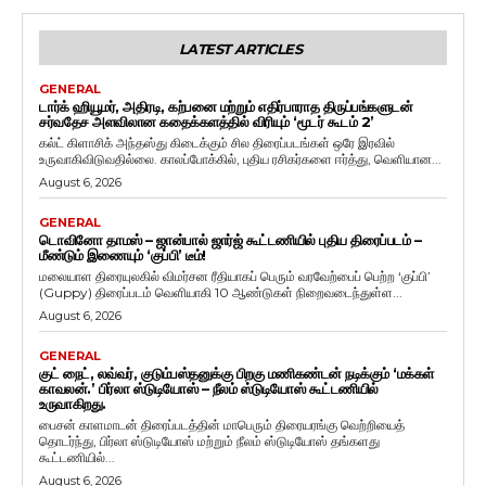
LATEST ARTICLES
GENERAL
டார்க் ஹியூமர், அதிரடி, கற்பனை மற்றும் எதிர்பாராத திருப்பங்களுடன்
சர்வதேச அளவிலான கதைக்களத்தில் விரியும் ‘மூடர் கூடம் 2’
கல்ட் கிளாசிக் அந்தஸ்து கிடைக்கும் சில திரைப்படங்கள் ஒரே இரவில்
உருவாகிவிடுவதில்லை. காலப்போக்கில், புதிய ரசிகர்களை ஈர்த்து, வெளியான...
August 6, 2026
GENERAL
டொவினோ தாமஸ் – ஜான்பால் ஜார்ஜ் கூட்டணியில் புதிய திரைப்படம் –
மீண்டும் இணையும் ‘குப்பி’ டீம்!
மலையாள திரையுலகில் விமர்சன ரீதியாகப் பெரும் வரவேற்பைப் பெற்ற ‘குப்பி’
(Guppy) திரைப்படம் வெளியாகி 10 ஆண்டுகள் நிறைவடைந்துள்ள...
August 6, 2026
GENERAL
குட் நைட், லவ்வர், குடும்பஸ்தனுக்கு பிறகு மணிகண்டன் நடிக்கும் ‘மக்கள்
காவலன்.’ பிர்லா ஸ்டுடியோஸ் – நீலம் ஸ்டுடியோஸ் கூட்டணியில்
உருவாகிறது.
பைசன் காளமாடன் திரைப்படத்தின் மாபெரும் திரையரங்கு வெற்றியைத்
தொடர்ந்து, பிர்லா ஸ்டுடியோஸ் மற்றும் நீலம் ஸ்டுடியோஸ் தங்களது
கூட்டணியில்...
August 6, 2026