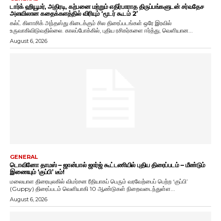
டார்க் ஹியூமர், அதிரடி, கற்பனை மற்றும் எதிர்பாராத திருப்பங்களுடன் சர்வதேச
அளவிலான கதைக்களத்தில் விரியும் ‘மூடர் கூடம் 2’
கல்ட் கிளாசிக் அந்தஸ்து கிடைக்கும் சில திரைப்படங்கள் ஒரே இரவில்
உருவாகிவிடுவதில்லை. காலப்போக்கில், புதிய ரசிகர்களை ஈர்த்து, வெளியான...
August 6, 2026
GENERAL
டொவினோ தாமஸ் – ஜான்பால் ஜார்ஜ் கூட்டணியில் புதிய திரைப்படம் – மீண்டும்
இணையும் ‘குப்பி’ டீம்!
மலையாள திரையுலகில் விமர்சன ரீதியாகப் பெரும் வரவேற்பைப் பெற்ற ‘குப்பி’
(Guppy) திரைப்படம் வெளியாகி 10 ஆண்டுகள் நிறைவடைந்துள்ள...
August 6, 2026