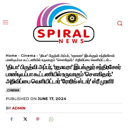
Home
Cinema
'தியா' பிருத்வி அம்பர், 'ரதாவரா' இயக்குநர் சந்திரசேகர்
பாண்டியப்பா கூட்டணியில் உருவாகும் 'சௌகிதார்.' அறிவிப்பை வெளியிட்டார்...
‘தியா’ பிருத்வி அம்பர், ‘ரதாவரா’ இயக்குநர் சந்திரசேகர்
பாண்டியப்பா கூட்டணியில் உருவாகும் ‘சௌகிதார்.’
அறிவிப்பை வெளியிட்டார் ‘ரோரிங் ஸ்டார்’ ஸ்ரீ முரளி!
CINEMA
PUBLISHED ON
JUNE 17, 2024
BY
ADMIN