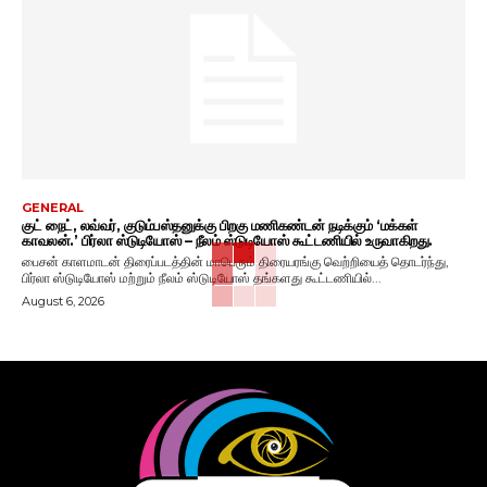
GENERAL
குட் நைட், லவ்வர், குடும்பஸ்தனுக்கு பிறகு மணிகண்டன் நடிக்கும் ‘மக்கள்
காவலன்.’ பிர்லா ஸ்டுடியோஸ் – நீலம் ஸ்டுடியோஸ் கூட்டணியில் உருவாகிறது.
பைசன் காளமாடன் திரைப்படத்தின் மாபெரும் திரையரங்கு வெற்றியைத் தொடர்ந்து,
பிர்லா ஸ்டுடியோஸ் மற்றும் நீலம் ஸ்டுடியோஸ் தங்களது கூட்டணியில்...
August 6, 2026