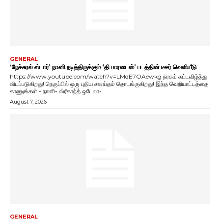
GENERAL
‘நேச்சுரல் ஸ்டார்’ நானி நடித்திருக்கும் ‘தி பாரடைஸ்’ படத்தின் டீசர் வெளியீடு
https://www.youtube.com/watch?v=LMqE7OAewkg நரகம் கட்டவிழ்த்து
விடப்படுகிறது! நெருப்பில் ஒரு புதிய சகாப்தம் தொடங்குகிறது! இந்த வெறியாட்டத்தை
காணுங்கள்!- நானி- ஸ்ரீகாந்த் ஒடேலா-...
August 7, 2026
GENERAL