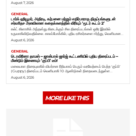
August 7, 2026
GENERAL
டார்க் ஹியூமர், அதிரடி, கற்பனை மற்றும் எதிர்பாராத திருப்பங்களுடன்
சர்வதேச அளவிலான கதைக்களத்தில் விரியும் ‘மூடர் கூடம் 2’
கல்ட் கிளாசிக் அந்தஸ்து கிடைக்கும் சில திரைப்படங்கள் ஒரே இரவில்
உருவாகிவிடுவதில்லை. காலப்போக்கில், புதிய ரசிகர்களை ஈர்த்து, வெளியான...
August 6, 2026
GENERAL
டொவினோ தாமஸ் – ஜான்பால் ஜார்ஜ் கூட்டணியில் புதிய திரைப்படம் –
மீண்டும் இணையும் ‘குப்பி’ டீம்!
மலையாள திரையுலகில் விமர்சன ரீதியாகப் பெரும் வரவேற்பைப் பெற்ற ‘குப்பி’
(Guppy) திரைப்படம் வெளியாகி 10 ஆண்டுகள் நிறைவடைந்துள்ள...
August 6, 2026
MORE LIKE THIS