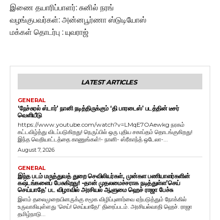
இணை தயாரிப்பாளர்: சுனில் நரங்
வழங்குபவர்கள்: அன்னபூர்ணா ஸ்டுடியோஸ்
மக்கள் தொடர்பு : யுவராஜ்
LATEST ARTICLES
GENERAL
‘நேச்சுரல் ஸ்டார்’ நானி நடித்திருக்கும் ‘தி பாரடைஸ்’ படத்தின் டீசர்
வெளியீடு
https://www.youtube.com/watch?v=LMqE7OAewkg நரகம்
கட்டவிழ்த்து விடப்படுகிறது! நெருப்பில் ஒரு புதிய சகாப்தம் தொடங்குகிறது!
இந்த வெறியாட்டத்தை காணுங்கள்!- நானி- ஸ்ரீகாந்த் ஒடேலா-...
August 7, 2026
GENERAL
இந்த படம் மருத்துவத் துறை செவிலியர்கள், முன்கள பணியாளர்களின்
கஷ்டங்களைப் பேசுகிறது! -தான் முதலமைச்சராக நடித்துள்ள’செய்
செய்யாதே’ பட விழாவில் அரசியல் ஆளுமை ஹெச் ராஜா பேச்சு
இளம் தலைமுறையினருக்கு சமூக விழிப்புணர்வை ஏற்படுத்தும் நோக்கில்
உருவாகியுள்ளது ‘செய்! செய்யாதே!’ திரைப்படம். அரசியல்வாதி ஹெச். ராஜா
தமிழ்நாடு...