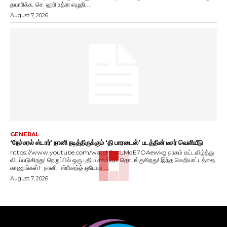
தயாரிக்க, செ. ஹரி உத்ரா எழுதி,...
August 7, 2026
GENERAL
‘நேச்சுரல் ஸ்டார்’ நானி நடித்திருக்கும் ‘தி பாரடைஸ்’ படத்தின் டீசர் வெளியீடு
https://www.youtube.com/watch?v=LMqE7OAewkg நரகம் கட்டவிழ்த்து
விடப்படுகிறது! நெருப்பில் ஒரு புதிய சகாப்தம் தொடங்குகிறது! இந்த வெறியாட்டத்தை
காணுங்கள்!- நானி- ஸ்ரீகாந்த் ஒடேலா-...
August 7, 2026