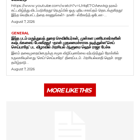
https://www.youtube.com/watch?v=LMqE7OAewkg நரகம்
கட்டவிழ்த்து விடப்படுகிறது! நெருப்பில் ஒரு புதிய சகாப்தம் தொடங்குகிறது!
இந்த வெறியாட்டத்தை காணுங்கள்!- நானி- ஸ்ரீகாந்த் ஒடேலா-...
August 7, 2026
GENERAL
இந்த படம் மருத்துவத் துறை செவிலியர்கள், முன்கள பணியாளர்களின்
கஷ்டங்களைப் பேசுகிறது! -தான் முதலமைச்சராக நடித்துள்ள’செய்
செய்யாதே’ பட விழாவில் அரசியல் ஆளுமை ஹெச் ராஜா பேச்சு
இளம் தலைமுறையினருக்கு சமூக விழிப்புணர்வை ஏற்படுத்தும் நோக்கில்
உருவாகியுள்ளது ‘செய்! செய்யாதே!’ திரைப்படம். அரசியல்வாதி ஹெச். ராஜா
தமிழ்நாடு...
August 7, 2026
MORE LIKE THIS