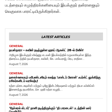
படத்தையும் சமுத்திரக்கனியையும் இயக்குநர் தன்ராஜையும்
வெகுவாக பாராட்டியிருக்கிறார்கள்.
LATEST ARTICLES
GENERAL
நயன்தாரா – கவின் நடித்துள்ள ஹாய் ஆகஸ்ட் 28-ல் ரிலீஸ்!
அறிமுக இயக்குநர் விஷ்ணு எடவன் இயக்கத்தில் உருவாகியுள்ள இந்த
திரைப்படத்தில் நயன்தாரா, கவின், கே. பாக்யராஜ், பிரபு, ராதிகா...
August 7, 2026
GENERAL
நகைச்சுவையும் ஃபேண்டஸியும் கலந்த ‘மாஸ்டர் பிளான்’ ஃபர்ஸ்ட் லுக்கிற்கு
ரசிகர்களிடம் வரவேற்பு!
உத்ரா புரொடக்ஷன்ஸ் மற்றும் டிஜே இன்டர்நேஷனல் மற்றும் தியா ஃபிலிம்ஸ்
இணைந்து தயாரிக்க, செ. ஹரி உத்ரா எழுதி,...
August 7, 2026
GENERAL
‘நேச்சுரல் ஸ்டார்’ நானி நடித்திருக்கும் ‘தி பாரடைஸ்’ படத்தின் டீசர்
வெளியீடு