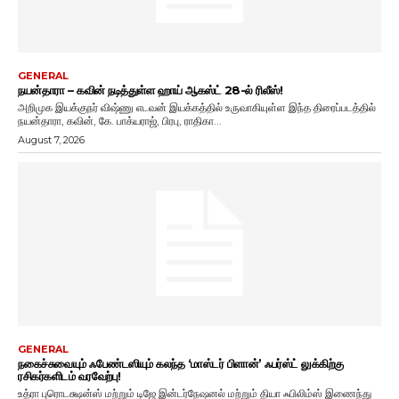
GENERAL
நயன்தாரா – கவின் நடித்துள்ள ஹாய் ஆகஸ்ட் 28-ல் ரிலீஸ்!
அறிமுக இயக்குநர் விஷ்ணு எடவன் இயக்கத்தில் உருவாகியுள்ள இந்த திரைப்படத்தில்
நயன்தாரா, கவின், கே. பாக்யராஜ், பிரபு, ராதிகா...
August 7, 2026
GENERAL
நகைச்சுவையும் ஃபேண்டஸியும் கலந்த ‘மாஸ்டர் பிளான்’ ஃபர்ஸ்ட் லுக்கிற்கு
ரசிகர்களிடம் வரவேற்பு!
உத்ரா புரொடக்ஷன்ஸ் மற்றும் டிஜே இன்டர்நேஷனல் மற்றும் தியா ஃபிலிம்ஸ் இணைந்து