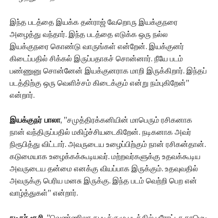
இந்த படத்தை இயக்க தன்ராஜ் வேறொரு இயக்குநரை
அழைத்து வந்தார். இந்த படத்தை எடுக்க ஒரு நல்ல
இயக்குநரை கொண்டு வாருங்கள் என்றேன். இயக்குனர்
கிடைப்பதில் சிக்கல் இருப்பதாகச் சொன்னார். நீயே படம்
பண்ணுனு சொன்னேன் இயக்குனராக மாறி இருக்கிறார். இந்தப்
படத்திற்கு ஒரு வெளிச்சம் கிடைக்கும் என்று நம்புகிறேன்”
என்றார்.
இயக்குநர் பாலா
, ”சமுத்திரக்கனியின் மாபெரும் ரசிகனாக
நான் வந்திருப்பதில் மகிழ்ச்சியடைகிறேன். நடிகனாக அவர்
நிரூபித்து விட்டார். அவருடைய உழைப்பிற்கும் நான் ரசிகன்தான்.
கடுமையாக உழைக்கக்கூடியவர். மற்றவர்களுக்கு உதவக்கூடிய
அவருடைய தன்மை எனக்கு வியப்பாக இருக்கும். உதவுவதில்
அவருக்கு பெரிய மனசு இருக்கு. இந்த படம் வெற்றி பெற என்
வாழ்த்துகள்” என்றார்.
நடிகர் சூரி
, ”வெண்ணிலா கபடிக்குழு படத்தில் பரோட்டா காமெடி