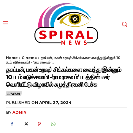
Home
Cinema
தகப்பன், மகன் உறவுச் சிக்கல்களை வைத்து இன்னும் 10
படம் எடுக்கலாம்! -'ராம ராகவம்'...
தகப்பன், மகன் உறவுச் சிக்கல்களை வைத்து இன்னும்
10 படம் எடுக்கலாம்! -‘ராம ராகவம்’ படத்தின் டீசர்
வெளியீட்டு விழாவில் சமுத்திரகனி பேச்சு
CINEMA
PUBLISHED ON
APRIL 27, 2024
BY
ADMIN