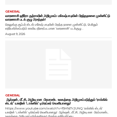
GENERAL
வாரணாசி ஹீரோ ருத்ராவின் அறிமுகம்: மகேஷ்பாபுவின் பிறந்தநாளை முன்னிட்டு
வாரணாசி படக் குழு அசத்தல்!
தெலுங்கு சூப்பர் ஸ்டார் மகேஷ் பாபுவின் பிறந்த நாளை முன்னிட்டு, பெரிதும்
எதிர்பார்க்கப்படும் காவிய திரைப்படமான 'வாரணாசி' படக்குழு...
August 9, 2026
GENERAL
ஆக்‌ஷன், மீட்சி, அழிவு என பிரமாண்ட உலகத்தை அறிமுகப்படுத்தும் ‘ராக்கிங்
ஸ்டார்’ யாஷின் ‘டாக்ஸிக்’ டிரெய்லர் வெளியானது!
https://www.youtube.com/watch?v=f5M1d7r2UNQ ‘ராக்கிங் ஸ்டார்’
யாஷின் ‘டாக்ஸிக்’ டிரெய்லர் வெளியானது! ஆக்‌ஷன், மீட்சி, அழிவு என பிரம்மாண்ட
உலகத்தை அறிமுகப்படுத்துகிறது! மிகுந்த எதிர்பார்ப்பை...