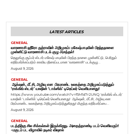
LATEST ARTICLES
GENERAL
வாரணாசி ஹீரோ ருத்ராவின் அறிமுகம்: மகேஷ்பாபுவின் பிறந்தநாளை
முன்னிட்டு வாரணாசி படக் குழு அசத்தல்!
தெலுங்கு சூப்பர் ஸ்டார் மகேஷ் பாபுவின் பிறந்த நாளை முன்னிட்டு, பெரிதும்
எதிர்பார்க்கப்படும் காவிய திரைப்படமான 'வாரணாசி' படக்குழு...
August 9, 2026
GENERAL
ஆக்‌ஷன், மீட்சி, அழிவு என பிரமாண்ட உலகத்தை அறிமுகப்படுத்தும்
‘ராக்கிங் ஸ்டார்’ யாஷின் ‘டாக்ஸிக்’ டிரெய்லர் வெளியானது!
https://www.youtube.com/watch?v=f5M1d7r2UNQ ‘ராக்கிங் ஸ்டார்’
யாஷின் ‘டாக்ஸிக்’ டிரெய்லர் வெளியானது! ஆக்‌ஷன், மீட்சி, அழிவு என
பிரம்மாண்ட உலகத்தை அறிமுகப்படுத்துகிறது! மிகுந்த எதிர்பார்ப்பை...
August 9, 2026
GENERAL
படத்திற்கு சில சிக்கல்கள் இருக்கிறது. அதைத்தாண்டி படம் வெளிவரும்!
-மகுடம் பட விழாவில் நடிகர் விஷால்