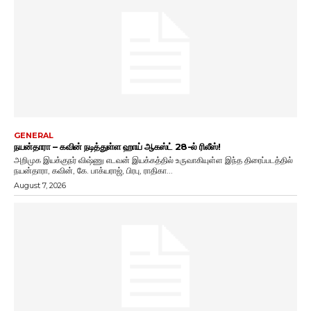
GENERAL
நயன்தாரா – கவின் நடித்துள்ள ஹாய் ஆகஸ்ட் 28-ல் ரிலீஸ்!
அறிமுக இயக்குநர் விஷ்ணு எடவன் இயக்கத்தில் உருவாகியுள்ள இந்த திரைப்படத்தில்
நயன்தாரா, கவின், கே. பாக்யராஜ், பிரபு, ராதிகா...
August 7, 2026