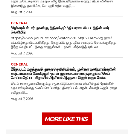
உத்ரா புரொடக்ஷன்ஸ் மற்றும் டிஜே இன்டர்நேஷனல் மற்றும் தியா ஃபிலிம்ஸ்
இணைந்து தயாரிக்க, செ. ஹரி உத்ரா எழுதி,...
August 7, 2026
GENERAL
‘நேச்சுரல் ஸ்டார்’ நானி நடித்திருக்கும் ‘தி பாரடைஸ்’ படத்தின் டீசர்
வெளியீடு
https://www.youtube.com/watch?v=LMqE7OAewkg நரகம்
கட்டவிழ்த்து விடப்படுகிறது! நெருப்பில் ஒரு புதிய சகாப்தம் தொடங்குகிறது!
இந்த வெறியாட்டத்தை காணுங்கள்!- நானி- ஸ்ரீகாந்த் ஒடேலா-...
August 7, 2026
GENERAL
இந்த படம் மருத்துவத் துறை செவிலியர்கள், முன்கள பணியாளர்களின்
கஷ்டங்களைப் பேசுகிறது! -தான் முதலமைச்சராக நடித்துள்ள’செய்
செய்யாதே’ பட விழாவில் அரசியல் ஆளுமை ஹெச் ராஜா பேச்சு
இளம் தலைமுறையினருக்கு சமூக விழிப்புணர்வை ஏற்படுத்தும் நோக்கில்
உருவாகியுள்ளது ‘செய்! செய்யாதே!’ திரைப்படம். அரசியல்வாதி ஹெச். ராஜா
தமிழ்நாடு...
August 7, 2026
MORE LIKE THIS