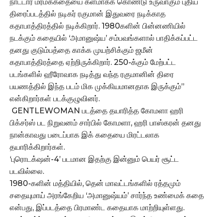
நாட்டார் மர்மக்கதையை களமாகக் கொண்டு உருவாகும் புதிய
திரைப்படத்தில் நடிகர் ரகுமான் இதுவரை நடிக்காத
கதாபாத்திரத்தில் நடிக்கிறார். 1980களின் பின்னணியில்
நடக்கும் கதையில் ‘அமானுஷ்ய’ சம்பவங்களால் பாதிக்கப்பட்ட
தனது குடும்பத்தை காக்க முயற்சிக்கும் ஜமீன்
கதாபாத்திரத்தை ஏற்றிருக்கிறார். 250-க்கும் மேற்பட்ட
படங்களில் ஹீரோவாக நடித்து வந்த ரகுமானின் திரை
பயணத்தில் இந்த படம் மிக முக்கியமானதாக இருக்கும்”
என்கிறார்கள் படக்குழுவினர்.
GENTLEWOMAN படத்தை தயாரித்த கோமளா ஹரி
பிக்சர்ஸ் பட நிறுவனம் சார்பில் கோமளா, ஹரி பாஸ்கரன் தனது
நான்காவது படைப்பாக இக் கதையை மிரட்டலாக
தயாரிக்கிறார்கள்.
‘புரொடக்‌ஷன்-4’ படமான இதற்கு இன்னும் பெயர் சூட்ட
படவில்லை.
1980-களின் மத்தியில், தென் மாவட்டங்களில் ரத்தமும்
சதையுமாய் அரங்கேறிய ‘அமானுஷ்யம்’ சார்ந்த உண்மைக் கதை
என்பது, இப்படத்தை பிரமாண்ட கதையாக மாற்றியுள்ளது.