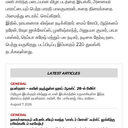
மண் சார்ந்த படைப்பான விழா படத்தை இயக்கி, அனைவர்
பாராட்டையும் பெற்ற பாரதி பாலகுமாரன், கதை திரைக்கதை
அமைத்து டைரக்ட் செய்கிறார்.
இதில், நாயகனாக விஷ்வா நடிக்கிறார். மைம் கோபி, ஆடுகளம்
நரேன், ரிஷா ஜாக்கோப்ஸ், முனிஷ்காந்த், அனுபமா குமார், பாபா
பாஸ்கர், ரெம்யா சுரேஷ் மற்றும் பல நடிகர், நடிகை தேர்வு நடை
பெற்று வருகிறது. படப்பிடிப்பு இம்மாதம் 22ம் துவங்கி
நடக்கவுள்ளது.
LATEST ARTICLES
GENERAL
நயன்தாரா – கவின் நடித்துள்ள ஹாய் ஆகஸ்ட் 28-ல் ரிலீஸ்!
அறிமுக இயக்குநர் விஷ்ணு எடவன் இயக்கத்தில் உருவாகியுள்ள இந்த
திரைப்படத்தில் நயன்தாரா, கவின், கே. பாக்யராஜ், பிரபு, ராதிகா...
August 7, 2026
GENERAL
நகைச்சுவையும் ஃபேண்டஸியும் கலந்த ‘மாஸ்டர் பிளான்’ ஃபர்ஸ்ட் லுக்கிற்கு
ரசிகர்களிடம் வரவேற்பு!