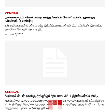
GENERAL
நகைச்சுவையும் ஃபேண்டஸியும் கலந்த ‘மாஸ்டர் பிளான்’ ஃபர்ஸ்ட் லுக்கிற்கு
ரசிகர்களிடம் வரவேற்பு!
உத்ரா புரொடக்ஷன்ஸ் மற்றும் டிஜே இன்டர்நேஷனல் மற்றும் தியா ஃபிலிம்ஸ் இணைந்து
தயாரிக்க, செ. ஹரி உத்ரா எழுதி,...
August 7, 2026
GENERAL
‘நேச்சுரல் ஸ்டார்’ நானி நடித்திருக்கும் ‘தி பாரடைஸ்’ படத்தின் டீசர் வெளியீடு
https://www.youtube.com/watch?v=LMqE7OAewkg நரகம் கட்டவிழ்த்து
விடப்படுகிறது! நெருப்பில் ஒரு புதிய சகாப்தம் தொடங்குகிறது! இந்த வெறியாட்டத்தை
காணுங்கள்!- நானி- ஸ்ரீகாந்த் ஒடேலா-...