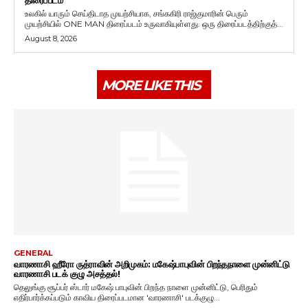
உலகில் யாரும் செய்திடாத முயற்சியாக, சங்ககிரி ராஜ்குமாரின் பெரும்
முயற்சியில் ONE MAN திரைப்படம் உருவாகியுள்ளது. ஒரு திரைப்படத்திற்குத்...
August 8, 2026
MORE LIKE THIS
GENERAL
வாரணாசி ஹீரோ ருத்ராவின் அறிமுகம்: மகேஷ்பாபுவின் பிறந்தநாளை முன்னிட்டு
வாரணாசி படக் குழு அசத்தல்!
தெலுங்கு சூப்பர் ஸ்டார் மகேஷ் பாபுவின் பிறந்த நாளை முன்னிட்டு, பெரிதும்
எதிர்பார்க்கப்படும் காவிய திரைப்படமான 'வாரணாசி' படக்குழு...