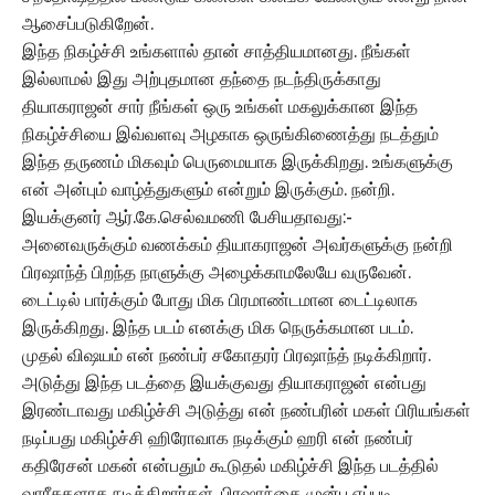
ஆசைப்படுகிறேன்.
இந்த நிகழ்ச்சி உங்களால் தான் சாத்தியமானது. நீங்கள்
இல்லாமல் இது அற்புதமான தந்தை நடந்திருக்காது
தியாகராஜன் சார் நீங்கள் ஒரு உங்கள் மகலுக்கான இந்த
நிகழ்ச்சியை இவ்வளவு அழகாக ஒருங்கிணைத்து நடத்தும்
இந்த தருணம் மிகவும் பெருமையாக இருக்கிறது. உங்களுக்கு
என் அன்பும் வாழ்த்துகளும் என்றும் இருக்கும். நன்றி.
இயக்குனர் ஆர்.கே.செல்வமணி பேசியதாவது:-
அனைவருக்கும் வணக்கம் தியாகராஜன் அவர்களுக்கு நன்றி
பிரஷாந்த் பிறந்த நாளுக்கு அழைக்காமலேயே வருவேன்.
டைட்டில் பார்க்கும் போது மிக பிரமாண்டமான டைட்டிலாக
இருக்கிறது. இந்த படம் எனக்கு மிக நெருக்கமான படம்.
முதல் விஷயம் என் நண்பர் சகோதரர் பிரஷாந்த் நடிக்கிறார்.
அடுத்து இந்த படத்தை இயக்குவது தியாகராஜன் என்பது
இரண்டாவது மகிழ்ச்சி அடுத்து என் நண்பரின் மகள் பிரியங்கள்
நடிப்பது மகிழ்ச்சி ஹிரோவாக நடிக்கும் ஹரி என் நண்பர்
கதிரேசன் மகன் என்பதும் கூடுதல் மகிழ்ச்சி இந்த படத்தில்
வாரீசுகளாக நடிக்கிறார்கள். பிரஷாந்தை முன்பு எப்படி