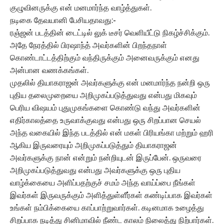
குழுவினருக்கு என் மனமார்ந்த வாழ்த்துகள்.
நடிகை தேவயானி பேசியதாவது:-
ரஞ்ஜன் படத்தின் டைட்டில் லுக் டீசர் வெளியீட்டு நிகழ்ச்சிக்கும்.
அதே நேரத்தில் பிரஷாந்த் அவர்களின் பிறந்தநாள்
கொண்டாட்டத்திற்கும் வந்திருக்கும் அனைவருக்கும் எனது
அன்பான வணக்கங்கள்.
முதலில் தியாகராஜன் அவர்களுக்கு என் மனமார்ந்த நன்றி ஒரு
புதிய தலைமுறையை அறிமுகப்படுத்துவது என்பது மிகவும்
பெரிய விஷயம் புதுமுகங்களை கொண்டு வந்து அவர்களின்
எதிர்காலத்தை உருவாக்குவது என்பது ஒரு சிறப்பான செயல்
அந்த வகையில் இந்த படத்தில் என் மகள் பிரியங்கா மற்றும் ஹரி
ஆகிய இருவரையும் அறிமுகப்படுத்தும் தியாகராஜன்
அவர்களுக்கு நான் என்றும் நன்றியுடன் இருப்பேன். ஒருவரை
அறிமுகப்படுத்துவது என்பது அவர்களுக்கு ஒரு புதிய
வாழ்க்கையை அளிப்பதற்குச் சமம் அந்த வாய்ப்பை நீங்கள்
இவர்கள் இருவருக்கும் அளித்துள்ளீர்கள் கண்டிப்பாக இவர்கள்
உங்கள் நம்பிக்கையை காப்பாற்றுவார்கள். கடினமாக உழைத்து
சிறப்பாக நடித்து சினிமாவில் நீண்ட காலம் நிலைத்து நிற்பார்கள்.