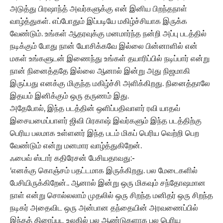
அடுத்து பிரஷாந்த் அவர்களுக்கு என் இனிய பிறந்தநாள்
வாழ்த்துகள். எப்போதும் இப்படியே மகிழ்ச்சியாக இருக்க
வேண்டும். உங்கள் ஆதரவுக்கு மனமார்ந்த நன்றி அப்பு படத்தில்
நடிக்கும் போது நான் யோசிக்கவே இல்லை பின்னாளில் என்
மகள் உங்களுடன் இணைந்து உங்கள் தயாரிப்பில் நடிப்பார் என்று
நான் நினைத்ததே இல்லை ஆனால் இன்று அது நிஜமாகி
இருப்பது எனக்கு மிகுந்த மகிழ்ச்சி அளிக்கிறது. நினைத்தாலே
இதயம் இனிக்கும் ஒரு தருணம் இது.
அதேபோல், இந்த படத்தின் ஒளிப்பதிவாளர் ரவி யாதவ்
இசையமைப்பாளர் ஜிவி பிரகாஷ் இவர்களும் இந்த படத்திற்கு
பெரிய பலமாக உள்ளனர் இந்த படம் மிகப் பெரிய வெற்றி பெற
வேண்டும் என்று மனமார வாழ்த்துகிறேன்.
ஃபைவ் ஸ்டார் கதிரேசன் பேசியதாவது:-
‘எனக்கு கொஞ்சம் பதட்டமாக இருக்கிறது. பல மேடைகளில்
பேசியிருக்கிறேன்.. ஆனால் இன்று ஒரு மிகவும் சந்தோஷமான
நாள் என்று சொல்லலாம் முதலில் ஒரு சிறந்த மனிதர் ஒரு சிறந்த
நடிகர் அதைவிட ஒரு அன்பான தந்தையின் அரவணைப்பில்
இந்தத் திரைப்பட உலகில் பல ஆண்டுகளாக பல பெரிய