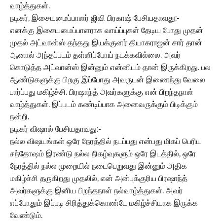
வாழ்த்துகள்.
நடிகர், இசையமைப்பாளர் ஜிவி பிரகாஷ் பேசியதாவது:-
எனக்கு இசையமைப்பாளராக வாய்ப்புகள் தேடிய போது முதன்
முதல் அட்வான்ஸ் தந்தது இயக்குனர் தியாகராஜன் சார் தான்
ஆனால் அந்தப்படம் தள்ளிப்போய் நடக்கவில்லை. அவர்
கொடுத்த அட்வான்ஸ் இன்னும் என்னிடம் தான் இருக்கிறது. பல
ஆண்டுகளுக்கு பிறகு இப்போது அவருடன் இணைந்து வேலை
பார்ப்பது மகிழ்ச்சி. பிரஷாந்த் அவர்களுக்கு என் பிறந்தநாள்
வாழ்த்துகள். இப்படம் கண்டிப்பாக அனைவருக்கும் பிடிக்கும்
நன்றி.
நடிகர் விஷால் பேசியதாவது:-
நல்ல விஷயங்கள் ஒரே நேரத்தில் நடப்பது என்பது மிகப் பெரிய
சந்தோஷம் இரண்டு நல்ல நிகழ்வுகளும் ஒரே இடத்தில், ஒரே
நேரத்தில் நல்ல முறையில் நடைபெறுவது இன்னும் அதிக
மகிழ்ச்சி தருகிறது முதலில், என் அன்புக்குரிய பிரஷாந்த்
அவர்களுக்கு இனிய பிறந்தநாள் நல்வாழ்த்துகள். அவர்
எப்போதும் இப்படி சிரித்துக்கொண்டே மகிழ்ச்சியாக இருக்க
வேண்டும்.