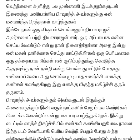
வெற்றிகளை அளித்து பல முன்னணி இயக்குநர்களுடன்
இணைந்து பணியாற்றிய பிரஷாந்த் அவர்களுக்கு என்
மனமார்ந்த பிறந்தநாள் வாழ்த்துகள்
இங்கே நான் ஒரு விஷயம் சொல்லணும் தியாகராஜன்
அவர்களைப் பற்றி தியாகராஜன் சார், ஒரு அப்பாவாக என்ன
செய்ய வேண்டும் என்று நான் நினைத்தேனோ அதை இன்று
என் மகன் ஹரிக்காக செய்து காட்டுகிறீர்கள் ஒரு பெரியவராக
ஒரு தந்தையாக நீங்கள் என் குடும்பத்துக்கு கொடுத்த
ஆதரவுக்கு நான் நன்றி என்று சொல்வது மட்டும் போதாது.
உண்மையிலேயே அது சொல்ல முடியாத உணர்ச்சி. எனக்கு
கண்கள் கலங்குகிறது இது எனக்கு மிகுந்த மகிழ்ச்சி தரும்
தருணம்.
பிரஷாந்த் அவர்களுக்கும் அவர்களுடன் இருக்கும்
அனைவருக்கும் இனி வரும் நாட்களில் மேலும் பல வெற்றிகள்
கிடைக்க வேண்டும் என்று மனமார வாழ்த்துகிறேன். இன்று
டைட்டில் லாஞ்ச் நிகழ்ச்சியில் கண்கள் கலங்கியதுபோல. நாளை
இந்த படம் வெளியாகி பெரிய வெற்றி பெறும் போது அந்த
சந்தோஷத்தில் மீண்டும் கண்கள் கலங்க வேண்டும் என்று நான்