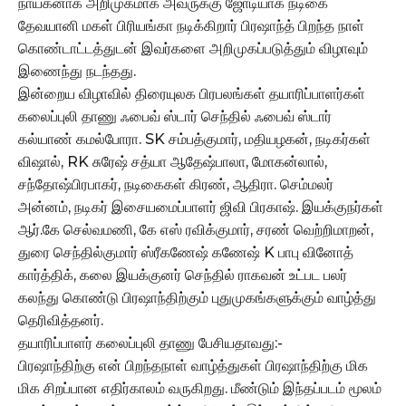
நாயகனாக அறிமுகமாக அவருக்கு ஜோடியாக நடிகை
தேவயானி மகள் பிரியங்கா நடிக்கிறார் பிரஷாந்த் பிறந்த நாள்
கொண்டாட்டத்துடன் இவர்களை அறிமுகப்படுத்தும் விழாவும்
இணைந்து நடந்தது.
இன்றைய விழாவில் திரையுலக பிரபலங்கள் தயாரிப்பாளர்கள்
கலைப்புலி தாணு ஃபைவ் ஸ்டார் செந்தில் ஃபைவ் ஸ்டார்
கல்யாண் கமல்போரா. SK சம்பத்குமார், மதியழகன், நடிகர்கள்
விஷால், RK சுரேஷ் சத்யா ஆதேஷ்பாலா, மோகன்லால்,
சந்தோஷ்பிரபாகர், நடிகைகள் கிரண், ஆதிரா. செம்மலர்
அன்னம், நடிகர் இசையமைப்பாளர் ஜிவி பிரகாஷ். இயக்குநர்கள்
ஆர்.கே செல்வமணி, கே எஸ் ரவிக்குமார், சரண் வெற்றிமாறன்,
துரை செந்தில்குமார் ஸ்ரீகணேஷ் கணேஷ் K பாபு வினோத்
கார்த்திக், கலை இயக்குனர் செந்தில் ராகவன் உட்பட பலர்
கலந்து கொண்டு பிரஷாந்திற்கும் புதுமுகங்களுக்கும் வாழ்த்து
தெரிவித்தனர்.
தயாரிப்பாளர் கலைப்புலி தாணு பேசியதாவது:-
பிரஷாந்திற்கு என் பிறந்தநாள் வாழ்த்துகள் பிரஷாந்திற்கு மிக
மிக சிறப்பான எதிர்காலம் வருகிறது. மீண்டும் இந்தப்படம் மூலம்