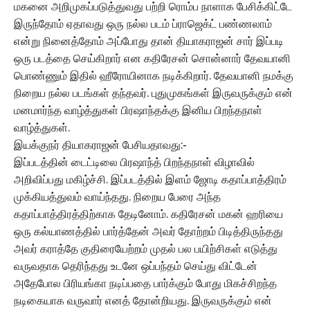
மகனை அறிமுகப்படுத்துவது பற்றி ரொம்ப நாளாக பேசிக்கிட்டே
இருந்தோம் ஏதாவது ஒரு நல்ல படம் ப்ராஜெக்ட் பண்ணலாம்
என்று நினைத்தோம் அப்போது தான் தியாகராஜன் சார் இப்படி
ஒரு படத்தை செய்கிறார் என கதிரேசன் சொன்னார் தேவயானி
பொண்ணும் இதில் ஹீரோயினாக நடிக்கிறார். தேவயானி நமக்கு
நிறைய நல்ல படங்கள் தந்தவர். புதுமுகங்கள் இருவருக்கும் என்
மனமார்ந்த வாழ்த்துகள் பிரஷாந்தக்கு இனிய பிறந்தநாள்
வாழ்த்துகள்.
இயக்குநர் தியாகராஜன் பேசியதாவது:-
இப்படத்தின் டைட்டிலை பிரஷாந்த் பிறந்தநாள் விழாவில்
அறிவிப்பது மகிழ்ச்சி. இப்படத்தில் இளம் ஜோடி கதாப்பாத்திரம்
முக்கியத்துவம் வாய்ந்தது. நிறைய பேரை அந்த
கதாப்பாத்திரத்திற்காக தேடினோம். கதிரேசன் மகன் ஹரியை
ஒரு கல்யாணத்தில் பார்த்தேன் அவர் தோற்றம் பிடித்திருந்தது
அவர் கராத்தே குதிரையேற்றம் முதல் பல பயிற்சிகள் எடுத்து
வருவதாக தெரிந்தது உடனே ஒப்பந்தம் செய்து விட்டேன்
அதேபோல பிரியங்கா நடிப்பதை பார்க்கும் போது மிகச்சிறந்த
நடிகையாக வருவார் எனத் தோன்றியது. இருவருக்கும் என்