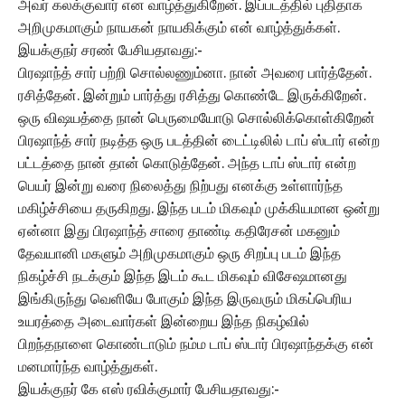
அவர் கலக்குவார் என வாழ்த்துகிறேன். இப்படத்தில் புதிதாக
அறிமுகமாகும் நாயகன் நாயகிக்கும் என் வாழ்த்துக்கள்.
இயக்குநர் சரண் பேசியதாவது:-
பிரஷாந்த் சார் பற்றி சொல்லணும்னா. நான் அவரை பார்த்தேன்.
ரசித்தேன். இன்றும் பார்த்து ரசித்து கொண்டே இருக்கிறேன்.
ஒரு விஷயத்தை நான் பெருமையோடு சொல்லிக்கொள்கிறேன்
பிரஷாந்த் சார் நடித்த ஒரு படத்தின் டைட்டிலில் டாப் ஸ்டார் என்ற
பட்டத்தை நான் தான் கொடுத்தேன். அந்த டாப் ஸ்டார் என்ற
பெயர் இன்று வரை நிலைத்து நிற்பது எனக்கு உள்ளார்ந்த
மகிழ்ச்சியை தருகிறது. இந்த படம் மிகவும் முக்கியமான ஒன்று
ஏன்னா இது பிரஷாந்த் சாரை தாண்டி கதிரேசன் மகனும்
தேவயானி மகளும் அறிமுகமாகும் ஒரு சிறப்பு படம் இந்த
நிகழ்ச்சி நடக்கும் இந்த இடம் கூட மிகவும் விசேஷமானது
இங்கிருந்து வெளியே போகும் இந்த இருவரும் மிகப்பெரிய
உயரத்தை அடைவார்கள் இன்றைய இந்த நிகழ்வில்
பிறந்தநாளை கொண்டாடும் நம்ம டாப் ஸ்டார் பிரஷாந்தக்கு என்
மனமார்ந்த வாழ்த்துகள்.
இயக்குநர் கே எஸ் ரவிக்குமார் பேசியதாவது:-