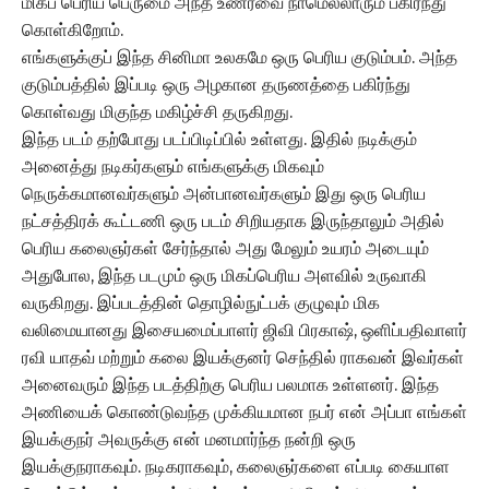
மிகப் பெரிய பெருமை அந்த உணர்வை நாமெல்லாரும் பகிர்ந்து
கொள்கிறோம்.
எங்களுக்குப் இந்த சினிமா உலகமே ஒரு பெரிய குடும்பம். அந்த
குடும்பத்தில் இப்படி ஒரு அழகான தருணத்தை பகிர்ந்து
கொள்வது மிகுந்த மகிழ்ச்சி தருகிறது.
இந்த படம் தற்போது படப்பிடிப்பில் உள்ளது. இதில் நடிக்கும்
அனைத்து நடிகர்களும் எங்களுக்கு மிகவும்
நெருக்கமானவர்களும் அன்பானவர்களும் இது ஒரு பெரிய
நட்சத்திரக் கூட்டணி ஒரு படம் சிறியதாக இருந்தாலும் அதில்
பெரிய கலைஞர்கள் சேர்ந்தால் அது மேலும் உயரம் அடையும்
அதுபோல, இந்த படமும் ஒரு மிகப்பெரிய அளவில் உருவாகி
வருகிறது. இப்படத்தின் தொழில்நுட்பக் குழுவும் மிக
வலிமையானது இசையமைப்பாளர் ஜிவி பிரகாஷ், ஒளிப்பதிவாளர்
ரவி யாதவ் மற்றும் கலை இயக்குனர் செந்தில் ராகவன் இவர்கள்
அனைவரும் இந்த படத்திற்கு பெரிய பலமாக உள்ளனர். இந்த
அணியைக் கொண்டுவந்த முக்கியமான நபர் என் அப்பா எங்கள்
இயக்குநர் அவருக்கு என் மனமார்ந்த நன்றி ஒரு
இயக்குநராகவும். நடிகராகவும், கலைஞர்களை எப்படி கையாள