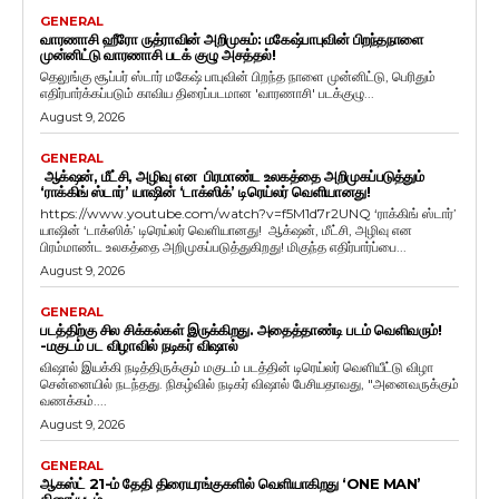
GENERAL
வாரணாசி ஹீரோ ருத்ராவின் அறிமுகம்: மகேஷ்பாபுவின் பிறந்தநாளை
முன்னிட்டு வாரணாசி படக் குழு அசத்தல்!
தெலுங்கு சூப்பர் ஸ்டார் மகேஷ் பாபுவின் பிறந்த நாளை முன்னிட்டு, பெரிதும்
எதிர்பார்க்கப்படும் காவிய திரைப்படமான 'வாரணாசி' படக்குழு...
August 9, 2026
GENERAL
ஆக்‌ஷன், மீட்சி, அழிவு என பிரமாண்ட உலகத்தை அறிமுகப்படுத்தும்
‘ராக்கிங் ஸ்டார்’ யாஷின் ‘டாக்ஸிக்’ டிரெய்லர் வெளியானது!
https://www.youtube.com/watch?v=f5M1d7r2UNQ ‘ராக்கிங் ஸ்டார்’
யாஷின் ‘டாக்ஸிக்’ டிரெய்லர் வெளியானது! ஆக்‌ஷன், மீட்சி, அழிவு என
பிரம்மாண்ட உலகத்தை அறிமுகப்படுத்துகிறது! மிகுந்த எதிர்பார்ப்பை...
August 9, 2026
GENERAL
படத்திற்கு சில சிக்கல்கள் இருக்கிறது. அதைத்தாண்டி படம் வெளிவரும்!
-மகுடம் பட விழாவில் நடிகர் விஷால்
விஷால் இயக்கி நடித்திருக்கும் மகுடம் படத்தின் டிரெய்லர் வெளியீட்டு விழா
சென்னையில் நடந்தது. நிகழ்வில் நடிகர் விஷால் பேசியதாவது, "அனைவருக்கும்
வணக்கம்....
August 9, 2026
GENERAL
ஆகஸ்ட் 21-ம் தேதி திரையரங்குகளில் வெளியாகிறது ‘ONE MAN’
திரைப்படம்