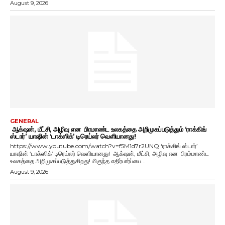
August 9, 2026
GENERAL
ஆக்‌ஷன், மீட்சி, அழிவு என பிரமாண்ட உலகத்தை அறிமுகப்படுத்தும் ‘ராக்கிங்
ஸ்டார்’ யாஷின் ‘டாக்ஸிக்’ டிரெய்லர் வெளியானது!
https://www.youtube.com/watch?v=f5M1d7r2UNQ ‘ராக்கிங் ஸ்டார்’
யாஷின் ‘டாக்ஸிக்’ டிரெய்லர் வெளியானது! ஆக்‌ஷன், மீட்சி, அழிவு என பிரம்மாண்ட
உலகத்தை அறிமுகப்படுத்துகிறது! மிகுந்த எதிர்பார்ப்பை...
August 9, 2026