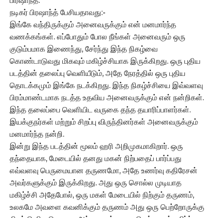
பிரஷாந்த்.
நடிகர் பிரஷாந்த் பேசியதாவது:-
இங்கே வந்திருக்கும் அனைவருக்கும் என் மனமார்ந்த
வணக்கங்கள். எப்போதும் போல நீங்கள் அனைவரும் ஒரு
குடும்பமாக இணைந்து, சேர்ந்து இந்த நிகழ்வை
கொண்டாடுவது மிகவும் மகிழ்ச்சியாக இருக்கிறது. ஒரு புதிய
படத்தின் தலைப்பு வெளியீடும், அதே நேரத்தில் ஒரு புதிய
தொடக்கமும் இங்கே நடக்கிறது. இந்த நிகழ்ச்சியை இவ்வளவு
பிரம்மாண்டமாக நடத்த உதவிய அனைவருக்கும் என் நன்றிகள்.
இந்த தலைப்பை வெளியிட வருகை தந்த தயாரிப்பாளர்கள்.
இயக்குநர்கள் மற்றும் சிறப்பு விருந்தினர்கள் அனைவருக்கும்
மனமார்ந்த நன்றி.
இன்று இந்த படத்தின் மூலம் ஹரி அறிமுகமாகிறார். ஒரு
தந்தையாக, மேடையில் தனது மகன் நிற்பதைப் பார்ப்பது
எவ்வளவு பெருமையான தருணமோ, அதே உணர்வு கதிரேசன்
அவர்களுக்கும் இருக்கிறது. அது ஒரு சொல்ல முடியாத
மகிழ்ச்சி அதேபோல், ஒரு மகள் மேடையில் நிற்கும் தருணம்,
உலகமே அவளை கவனிக்கும் தருணம் அது ஒரு பெற்றோருக்கு