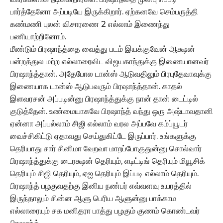
பார்த்தேனோ அப்படியே இருக்கிறார். ஏற்கனவே செம்பருத்தி
கண்மணி புலன் விசாரணை 2 எல்லாம் இணைந்து
பணியாற்றினோம்.
மீண்டும் பிரஷாந்த்தை வைத்து படம் இயக்குவேன் ஆக்ஷன்
பன்றத்துல மற்ற எல்லாரைவிட விஜயகாந்துக்கு இணையானவர்
பிரஷாந்த்தான். அதேபோல டான்ஸ் ஆடுவதிலும் பிரபுதேவாவுக்கு
இணையாக டான்ஸ் ஆடுபவரும் பிரஷாந்த்தான். காதல்
இளவரசன் அப்படின்னு பிரஷாந்த்துக்கு நான் தான் டைட்டில்
குடுத்தேன். உண்மையாகவே பிரஷாந்த் வந்து ஒரு அஷ்டாவதானி
ஏன்னா அப்பல்லாம் சிஜி எல்லாம் வரல அப்பவே கம்ப்யூடர்
வைச்சிகிட்டு ஏதாவது செய்துகிட்டே இருப்பார். உங்களுக்கு
தெரியாது சார் சினிமா வேறவா மாறப்போகுதுன்னு சொல்வார்
பிரஷாந்த்துக்கு டைரக்ஷன் தெரியும், எடிட்டிங் தெரியும் மியூசிக்
தெரியும் சிஜி தெரியும், ஏஐ தெரியும் இப்படி எல்லாம் தெரியும்.
பிரஷாந்த் பழகுவதற்கு இனிய நண்பர் எவ்வளவு உயரத்தில்
இருந்தாலும் சின்ன ஆளு பெரிய ஆளுன்னு பாக்காம
எல்லாரையும் சக மனிதரா பாத்து பழகும் குணம் கொண்டவர்