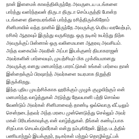
நான் இளமைக் காலத்திலிருந்தே அவருடைய படங்களை
பார்த்து வளர்ந்தவன் திருடா திருடா செம்பருத்தி போன்ற
படங்களை திரையரங்கில் பார்த்து ரசித்திருக்கிறோம்
சினிமாவில் வந்த நாளில் இருந்தே அவருக்கு பெரிய வரவேற்பும்,
ரசிகர் ஆதரவும் இருந்து வருகிறது. ஒரு நடிகர் உயர்ந்து நிற்க
அவருக்குப் பின்னால் ஒரு வலிமையான ஆதரவு அவசியம்.
அந்த வகையில் அவரின் அப்பா இயக்குனர் தியாகராஜன்
அவர்களின் பார்வையும், முயற்சியும் மிக முக்கியமானது
அவருக்கு எனது மனமார்ந்த பாராட்டுகள் உங்கள் பார்வை தான்
இன்றைக்கும் பிரஷாந்த் அவர்களை உயரமாக நிறுத்தி
இருக்கிறது.
இந்த புதிய முயற்சிக்காக ஹரிக்கும் முழுக் குழுவிற்கும் என்
மனமார்ந்த வாழ்த்துகள் அடுத்து தேவயானி பற்றி சொல்ல
வேண்டும் அவர்கள் சினிமாவைத் தாண்டி ஒவ்வொரு வீட்டிலும்
சென்றடைந்தவர் அந்த மரபை முன்னெடுத்து செல்லும் அவர்
மகள் பிரியங்காவுக்கு என் வாழ்த்துகள். நீங்கள் கண்டிப்பாக
சிறப்பாக செயல்படுவீர்கள் என்று நம்புகிறேன். இந்த படத்தில்
பணியாற்றும் இயக்குநர், நடிகர்கள் மற்றும் தொழில்நுட்பக்