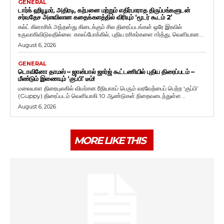
GENERAL
டார்க் ஹியூமர், அதிரடி, கற்பனை மற்றும் எதிர்பாராத திருப்பங்களுடன்
சர்வதேச அளவிலான கதைக்களத்தில் விரியும் ‘மூடர் கூடம் 2’
கல்ட் கிளாசிக் அந்தஸ்து கிடைக்கும் சில திரைப்படங்கள் ஒரே இரவில்
உருவாகிவிடுவதில்லை. காலப்போக்கில், புதிய ரசிகர்களை ஈர்த்து, வெளியான...
August 6, 2026
GENERAL
டொவினோ தாமஸ் – ஜான்பால் ஜார்ஜ் கூட்டணியில் புதிய திரைப்படம் –
மீண்டும் இணையும் ‘குப்பி’ டீம்!
மலையாள திரையுலகில் விமர்சன ரீதியாகப் பெரும் வரவேற்பைப் பெற்ற ‘குப்பி’
(Guppy) திரைப்படம் வெளியாகி 10 ஆண்டுகள் நிறைவடைந்துள்ள...
August 6, 2026
MORE LIKE THIS