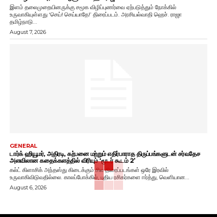
இளம் தலைமுறையினருக்கு சமூக விழிப்புணர்வை ஏற்படுத்தும் நோக்கில்
உருவாகியுள்ளது ‘செய்! செய்யாதே!’ திரைப்படம். அரசியல்வாதி ஹெச். ராஜா
தமிழ்நாடு...
August 7, 2026
GENERAL
டார்க் ஹியூமர், அதிரடி, கற்பனை மற்றும் எதிர்பாராத திருப்பங்களுடன் சர்வதேச
அளவிலான கதைக்களத்தில் விரியும் ‘மூடர் கூடம் 2’
கல்ட் கிளாசிக் அந்தஸ்து கிடைக்கும் சில திரைப்படங்கள் ஒரே இரவில்
உருவாகிவிடுவதில்லை. காலப்போக்கில், புதிய ரசிகர்களை ஈர்த்து, வெளியான...
August 6, 2026