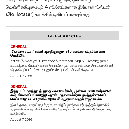
வெள்ளிக்கிழமையும் 4 எபிசோட்களாக ஜியோஹாட்ஸ்டார்
(JioHotstar) தளத்தில் ஒளிபரப்பாகவுள்ளது.
LATEST ARTICLES
GENERAL
‘நேச்சுரல் ஸ்டார்’ நானி நடித்திருக்கும் ‘தி பாரடைஸ்’ படத்தின் டீசர்
வெளியீடு
https://www.youtube.com/watch?v=LMqE7OAewkg நரகம்
கட்டவிழ்த்து விடப்படுகிறது! நெருப்பில் ஒரு புதிய சகாப்தம் தொடங்குகிறது!
இந்த வெறியாட்டத்தை காணுங்கள்!- நானி- ஸ்ரீகாந்த் ஒடேலா-...
August 7, 2026
GENERAL
இந்த படம் மருத்துவத் துறை செவிலியர்கள், முன்கள பணியாளர்களின்
கஷ்டங்களைப் பேசுகிறது! -தான் முதலமைச்சராக நடித்துள்ள’செய்
செய்யாதே’ பட விழாவில் அரசியல் ஆளுமை ஹெச் ராஜா பேச்சு
இளம் தலைமுறையினருக்கு சமூக விழிப்புணர்வை ஏற்படுத்தும் நோக்கில்
உருவாகியுள்ளது ‘செய்! செய்யாதே!’ திரைப்படம். அரசியல்வாதி ஹெச். ராஜா
தமிழ்நாடு...
August 7, 2026