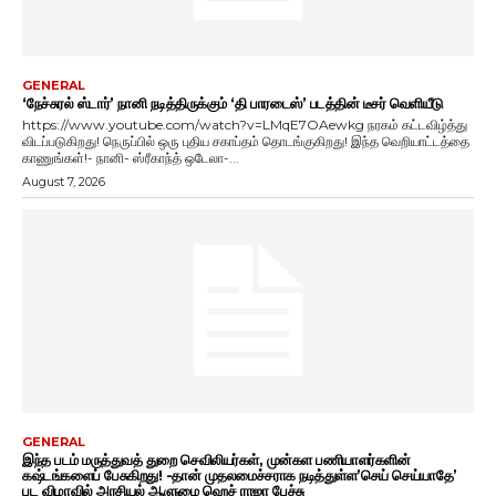
GENERAL
‘நேச்சுரல் ஸ்டார்’ நானி நடித்திருக்கும் ‘தி பாரடைஸ்’ படத்தின் டீசர் வெளியீடு
https://www.youtube.com/watch?v=LMqE7OAewkg நரகம் கட்டவிழ்த்து
விடப்படுகிறது! நெருப்பில் ஒரு புதிய சகாப்தம் தொடங்குகிறது! இந்த வெறியாட்டத்தை
காணுங்கள்!- நானி- ஸ்ரீகாந்த் ஒடேலா-...
August 7, 2026
GENERAL
இந்த படம் மருத்துவத் துறை செவிலியர்கள், முன்கள பணியாளர்களின்
கஷ்டங்களைப் பேசுகிறது! -தான் முதலமைச்சராக நடித்துள்ள’செய் செய்யாதே’
பட விழாவில் அரசியல் ஆளுமை ஹெச் ராஜா பேச்சு