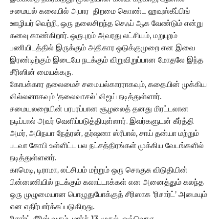
சமையல் கலையில் அபார திறமை கொண்ட ஹவுஸ்கீப்பிங்
ஊழியர் வெற்றி, ஒரு தலைசிறந்த செஃப் ஆக வேண்டும் என்று
கனவு காண்கிறார். ஒருபுறம் அவரது லட்சியம், மறுபுறம்
பணியிடத்தில் இருக்கும் அதிகார ஒடுக்குமுறை என இவை
இரண்டிற்கும் இடையே நடக்கும் விறுவிறுப்பான மோதலே இந்த
சீரிஸின் மையக்கரு.
கோபக்கார தலைமைச் சமையல்காரராகவும், கதையின் முக்கிய
வில்லனாகவும் ‘தலைவாசல்’ விஜய் நடித்துள்ளார்.
சமையலறையின் பரபரப்பான சூழலைத் தனது மிரட்டலான
நடிப்பால் அவர் வெளிப்படுத்தியுள்ளார். இவர்களுடன் கீர்த்தி
அமர், அபிநயா நேத்ரன், தர்ஷனா ஸ்ரீபால், சாய் தன்யா மற்றும்
படவா கோபி உள்ளிட்ட பல நட்சத்திரங்கள் முக்கிய வேடங்களில்
நடித்துள்ளனர்.
காமெடி, டிராமா, லட்சியம் மற்றும் ஒரு சொகுசு விடுதியின்
பின்னணியில் நடக்கும் கலாட்டாக்கள் என அனைத்தும் கலந்த
ஒரு முழுமையான பொழுதுபோக்குத் சீரிஸாக ‘ரிசார்ட்’ அமையும்
என எதிர்பார்க்கப்படுகிறது.
ரிசார்ட் சீரிஸ் வரும் மார்ச் 13 முதல், ஒவ்வொரு