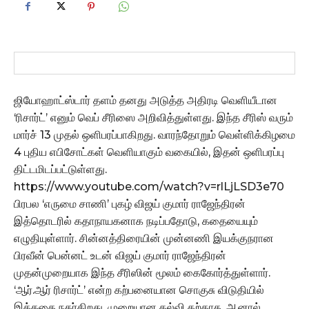
ஜியோஹாட்ஸ்டார் தளம் தனது அடுத்த அதிரடி வெளியீடான
‘ரிசார்ட்’ எனும் வெப் சீரிஸை அறிவித்துள்ளது. இந்த சீரிஸ் வரும்
மார்ச் 13 முதல் ஒளிபரப்பாகிறது. வாரந்தோறும் வெள்ளிக்கிழமை
4 புதிய எபிசோட்கள் வெளியாகும் வகையில், இதன் ஒளிபரப்பு
திட்டமிடப்பட்டுள்ளது.
https://www.youtube.com/watch?v=rlLjLSD3e70
பிரபல ‘எருமை சாணி’ புகழ் விஜய் குமார் ராஜேந்திரன்
இத்தொடரில் கதாநாயகனாக நடிப்பதோடு, கதையையும்
எழுதியுள்ளார். சின்னத்திரையின் முன்னணி இயக்குநரான
பிரவீன் பென்னட் உடன் விஜய் குமார் ராஜேந்திரன்
முதன்முறையாக இந்த சீரிஸின் மூலம் கைகோர்த்துள்ளார்.
‘ஆர்.ஆர் ரிசார்ட்’ என்ற கற்பனையான சொகுசு விடுதியில்
இக்கதை நகர்கிறது. முறையான கல்வி கற்காத, ஆனால்