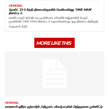
GENERAL
ஆகஸ்ட் 21-ம் தேதி திரையரங்குகளில் வெளியாகிறது ‘ONE MAN’
திரைப்படம்
உலகில் யாரும் செய்திடாத முயற்சியாக, சங்ககிரி ராஜ்குமாரின் பெரும்
முயற்சியில் ONE MAN திரைப்படம் உருவாகியுள்ளது. ஒரு திரைப்படத்திற்குத்...
August 8, 2026
MORE LIKE THIS
GENERAL
வாரணாசி ஹீரோ ருத்ராவின் அறிமுகம்: மகேஷ்பாபுவின் பிறந்தநாளை முன்னிட்டு