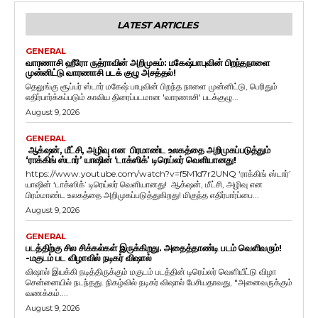
LATEST ARTICLES
GENERAL
வாரணாசி ஹீரோ ருத்ராவின் அறிமுகம்: மகேஷ்பாபுவின் பிறந்தநாளை
முன்னிட்டு வாரணாசி படக் குழு அசத்தல்!
தெலுங்கு சூப்பர் ஸ்டார் மகேஷ் பாபுவின் பிறந்த நாளை முன்னிட்டு, பெரிதும்
எதிர்பார்க்கப்படும் காவிய திரைப்படமான 'வாரணாசி' படக்குழு...
August 9, 2026
GENERAL
ஆக்‌ஷன், மீட்சி, அழிவு என பிரமாண்ட உலகத்தை அறிமுகப்படுத்தும்
‘ராக்கிங் ஸ்டார்’ யாஷின் ‘டாக்ஸிக்’ டிரெய்லர் வெளியானது!
https://www.youtube.com/watch?v=f5M1d7r2UNQ ‘ராக்கிங் ஸ்டார்’
யாஷின் ‘டாக்ஸிக்’ டிரெய்லர் வெளியானது! ஆக்‌ஷன், மீட்சி, அழிவு என
பிரம்மாண்ட உலகத்தை அறிமுகப்படுத்துகிறது! மிகுந்த எதிர்பார்ப்பை...
August 9, 2026
GENERAL
படத்திற்கு சில சிக்கல்கள் இருக்கிறது. அதைத்தாண்டி படம் வெளிவரும்!
-மகுடம் பட விழாவில் நடிகர் விஷால்
விஷால் இயக்கி நடித்திருக்கும் மகுடம் படத்தின் டிரெய்லர் வெளியீட்டு விழா
சென்னையில் நடந்தது. நிகழ்வில் நடிகர் விஷால் பேசியதாவது, "அனைவருக்கும்
வணக்கம்....
August 9, 2026