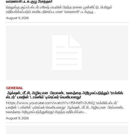
வாரணாசி படக் குழு அசத்தல்!
தெலுங்கு சூப்பர் ஸ்டார் மகேஷ் பாபுவின் பிறந்த நாளை முன்னிட்டு, பெரிதும்
எதிர்பார்க்கப்படும் காவிய திரைப்படமான 'வாரணாசி' படக்குழு...
August 9, 2026
GENERAL
ஆக்‌ஷன், மீட்சி, அழிவு என பிரமாண்ட உலகத்தை அறிமுகப்படுத்தும் ‘ராக்கிங்
ஸ்டார்’ யாஷின் ‘டாக்ஸிக்’ டிரெய்லர் வெளியானது!
https://www.youtube.com/watch?v=f5M1d7r2UNQ ‘ராக்கிங் ஸ்டார்’
யாஷின் ‘டாக்ஸிக்’ டிரெய்லர் வெளியானது! ஆக்‌ஷன், மீட்சி, அழிவு என பிரம்மாண்ட
உலகத்தை அறிமுகப்படுத்துகிறது! மிகுந்த எதிர்பார்ப்பை...
August 9, 2026