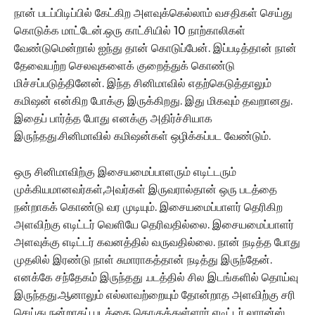
நான் படப்பிடிப்பில் கேட்கிற அளவுக்கெல்லாம் வசதிகள் செய்து
கொடுக்க மாட்டேன்.ஒரு காட்சியில் 10 நாற்காலிகள்
வேண்டுமென்றால் ஐந்து தான் கொடுப்பேன். இப்படித்தான் நான்
தேவையற்ற செலவுகளைக் குறைத்துக் கொண்டு
மிச்சப்படுத்தினேன். இந்த சினிமாவில் எதற்கெடுத்தாலும்
கமிஷன் என்கிற போக்கு இருக்கிறது. இது மிகவும் தவறானது.
இதைப் பார்த்த போது எனக்கு அதிர்ச்சியாக
இருந்தது.சினிமாவில் கமிஷன்கள் ஒழிக்கப்பட வேண்டும்.
ஒரு சினிமாவிற்கு இசையமைப்பாளரும் எடிட்டரும்
முக்கியமானவர்கள்,அவர்கள் இருவரால்தான் ஒரு படத்தை
நன்றாகக் கொண்டு வர முடியும். இசையமைப்பாளர் தெரிகிற
அளவிற்கு எடிட்டர் வெளியே தெரிவதில்லை. இசையமைப்பாளர்
அளவுக்கு எடிட்டர் கவனத்தில் வருவதில்லை. நான் நடித்த போது
முதலில் இரண்டு நாள் சுமாராகத்தான் நடித்து இருந்தேன்.
எனக்கே சந்தேகம் இருந்தது .படத்தில் சில இடங்களில் தொய்வு
இருந்தது.ஆனாலும் எல்லாவற்றையும் தோன்றாத அளவிற்கு சரி
செய்து நன்றாகப் படத்தை தொகுத்துள்ளார் எடிட்டர் லாரன்ஸ்