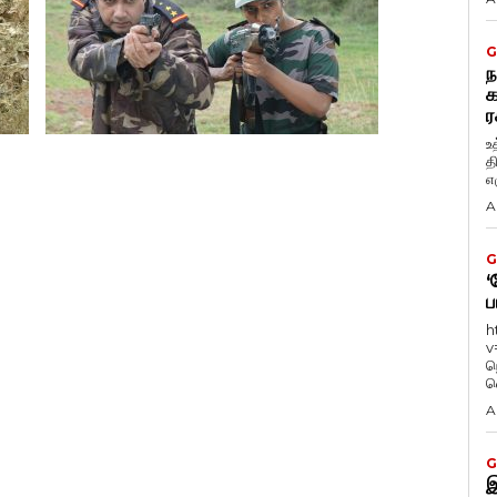
G
ந
க
ர
உ
த
எழ
A
G
‘
ப
h
v
ந
வ
A
G
இ