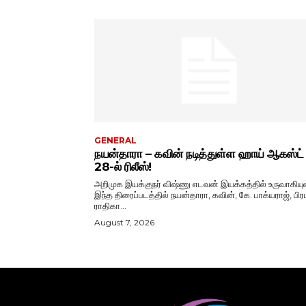
GENERAL
நயன்தாரா – கவின் நடித்துள்ள ஹாய் ஆகஸ்ட்
28-ல் ரிலீஸ்!
அறிமுக இயக்குநர் விஷ்ணு எடவன் இயக்கத்தில் உருவாகியு
இந்த திரைப்படத்தில் நயன்தாரா, கவின், கே. பாக்யராஜ், பிரப
ராதிகா...
August 7, 2026