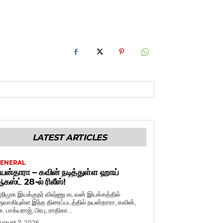
LATEST ARTICLES
ENERAL
யன்தாரா – கவின் நடித்துள்ள ஹாய்
கஸ்ட் 28-ல் ரிலீஸ்!
றிமுக இயக்குநர் விஷ்ணு எடவன் இயக்கத்தில்
ருவாகியுள்ள இந்த திரைப்படத்தில் நயன்தாரா, கவின்,
. பாக்யராஜ், பிரபு, ராதிகா...
ugust 7, 2026