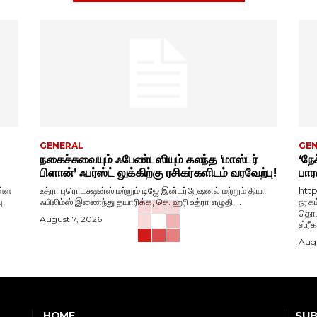
GENERAL
GE
நகைச்சுவையும் ஃபேண்டஸியும் கலந்த ‘மாஸ்டர்
‘நேச
பிளான்’ ஃபர்ஸ்ட் லுக்கிற்கு ரசிகர்களிடம் வரவேற்பு!
பார
ள்ள
உத்ரா புரொடக்ஷன்ஸ் மற்றும் டிஜே இன்டர்நேஷனல் மற்றும் தியா
htt
ு,
ஃபிலிம்ஸ் இணைந்து தயாரிக்க, செ. ஹரி உத்ரா எழுதி,...
நரகம
தொடங
August 7, 2026
ஸ்ரீ
Augu
SUB
HOME