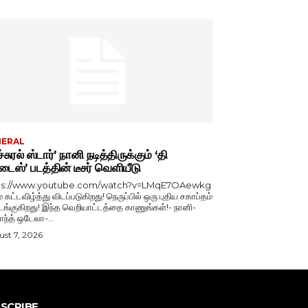
NERAL
்சுரல் ஸ்டார்’ நானி நடித்திருக்கும் ‘தி
டைஸ்’ படத்தின் டீசர் வெளியீடு
ps://www.youtube.com/watch?v=LMqE7OAewkg
் கட்டவிழ்த்து விடப்படுகிறது! நெருப்பில் ஒரு புதிய சகாப்தம்
்குகிறது! இந்த வெறியாட்டத்தை காணுங்கள்!- நானி-
காந்த் ஒடேலா-...
st 7, 2026
SCRIBE