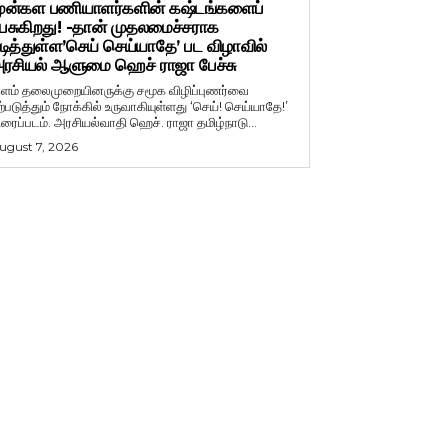
ுன்கள பணியாளர்களின் கஷ்டங்களைப்
ேசுகிறது! -தான் முதலமைச்சராக
டித்துள்ள’செய் செய்யாதே’ பட விழாவில்
ரசியல் ஆளுமை ஹெச் ராஜா பேச்சு
ளம் தலைமுறையினருக்கு சமூக விழிப்புணர்வை
ற்படுத்தும் நோக்கில் உருவாகியுள்ளது ‘செய்! செய்யாதே!’
ிரைப்படம். அரசியல்வாதி ஹெச். ராஜா தமிழ்நாடு...
ugust 7, 2026