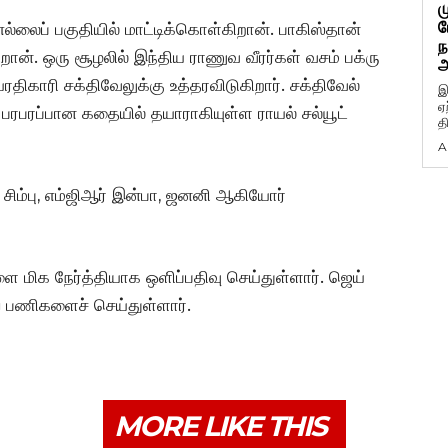
ம
ப
ல்லைப் பகுதியில் மாட்டிக்கொள்கிறான். பாகிஸ்தான்
ந
றான். ஒரு சூழலில் இந்திய ராணுவ வீரர்கள் வசம் பக்ரு
அ
திகாரி சக்திவேலுக்கு உத்தரவிடுகிறார். சக்திவேல்
இ
ஏ
பரபரப்பான கதையில் தயாராகியுள்ள ராயல் சல்யூட்
த
A
ாஷ் சிம்பு, எம்ஜிஆர் இன்பா, ஜனனி ஆகியோர்
 மிக நேர்த்தியாக ஒளிப்பதிவு செய்துள்ளார். ஜெய்
் பணிகளைச் செய்துள்ளார்.
MORE LIKE THIS