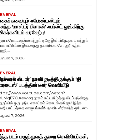
ENERAL
கைச்சுவையும் ஃபேண்டஸியும்
லந்த ‘மாஸ்டர் பிளான்’ ஃபர்ஸ்ட் லுக்கிற்கு
சிகர்களிடம் வரவேற்பு!
த்ரா புரொடக்ஷன்ஸ் மற்றும் டிஜே இன்டர்நேஷனல் மற்றும்
ியா ஃபிலிம்ஸ் இணைந்து தயாரிக்க, செ. ஹரி உத்ரா
ுதி,...
ugust 7, 2026
ENERAL
நேச்சுரல் ஸ்டார்’ நானி நடித்திருக்கும் ‘தி
ாரடைஸ்’ படத்தின் டீசர் வெளியீடு
ttps://www.youtube.com/watch?
=LMqE7OAewkg நரகம் கட்டவிழ்த்து விடப்படுகிறது!
ெருப்பில் ஒரு புதிய சகாப்தம் தொடங்குகிறது! இந்த
ெறியாட்டத்தை காணுங்கள்!- நானி- ஸ்ரீகாந்த் ஒடேலா-...
ugust 7, 2026
ENERAL
ந்த படம் மருத்துவத் துறை செவிலியர்கள்,