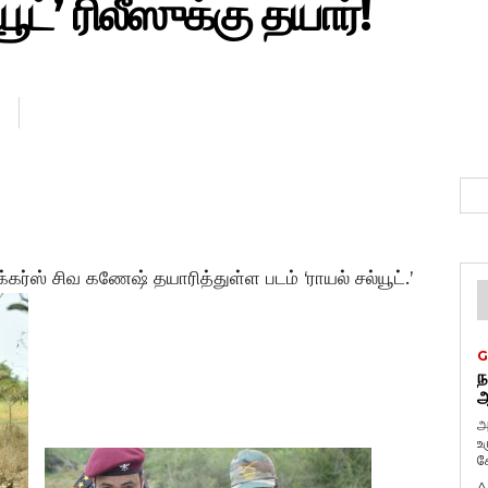
ூட்’ ரிலீஸுக்கு தயார்!
்கர்ஸ் சிவ கணேஷ் தயாரித்துள்ள படம் ‘ராயல் சல்யூட்.’
G
ந
ஆ
அ
உ
கே
A