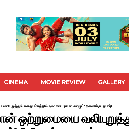
CINEMA
MOVIE REVIEW
GALLERY
வலியுறுத்தும் கதையம்சத்தில் உருவான 'ராயல் சல்யூட்' ரிலீஸுக்கு தயார்!
தான் ஒற்றுமையை வலியுறுத்த