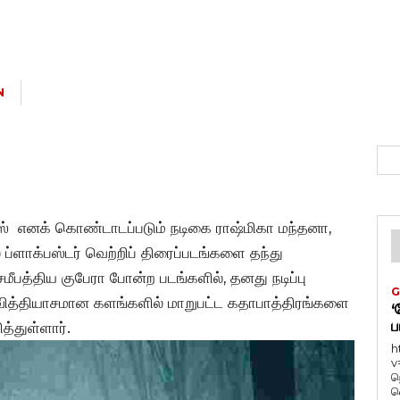
N
் எனக் கொண்டாடப்படும் நடிகை ராஷ்மிகா மந்தனா,
்ளாக்பஸ்டர் வெற்றிப் திரைப்படங்களை தந்து
் சமீபத்திய குபேரா போன்ற படங்களில், தனது நடிப்பு
G
ித்தியாசமான களங்களில் மாறுபட்ட கதாபாத்திரங்களை
‘
ப
த்துள்ளார்.
h
v
ந
வ