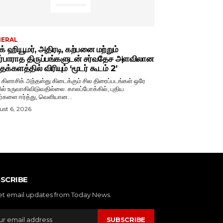
NERAL
்க் ஹியூமர், அதிரடி, கற்பனை மற்றும்
ர்பாராத திருப்பங்களுடன் சர்வதேச அளவிலான
க்களத்தில் விரியும் ‘மூடர் கூடம் 2’
் கிளாசிக் அந்தஸ்து கிடைக்கும் சில திரைப்படங்கள் ஒரே
ல் உருவாகிவிடுவதில்லை. காலப்போக்கில், புதிய
ர்களை ஈர்த்து, வெளியான...
st 6, 2026
SCRIBE
et email updates from Today News.
SUBSCRIBE