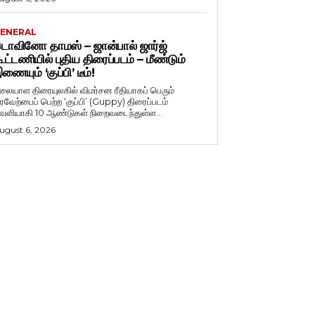
ENERAL
ொவினோ தாமஸ் – ஜான்பால் ஜார்ஜ்
ூட்டணியில் புதிய திரைப்படம் – மீண்டும்
ணையும் ‘குப்பி’ டீம்!
லையாள திரையுலகில் விமர்சன ரீதியாகப் பெரும்
ரவேற்பைப் பெற்ற ‘குப்பி’ (Guppy) திரைப்படம்
ெளியாகி 10 ஆண்டுகள் நிறைவடைந்துள்ள...
ugust 6, 2026