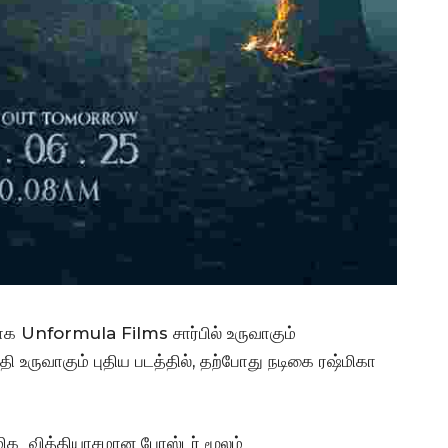
ாக Unformula Films சார்பில் உருவாகும்
உருவாகும் புதிய படத்தில், தற்போது நடிகை ரஷ்மிகா
 மிக வித்தியாசமான போஸ்டர் மூலம்