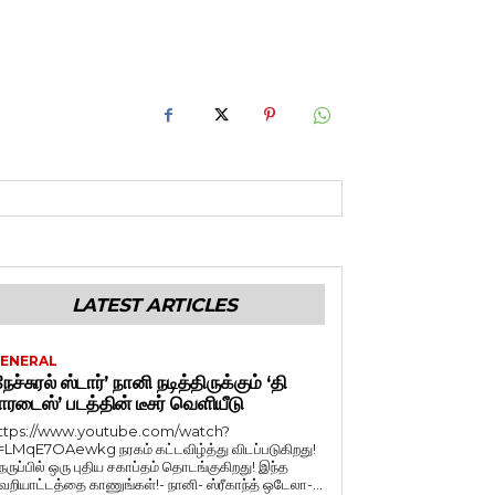
LATEST ARTICLES
ENERAL
நேச்சுரல் ஸ்டார்’ நானி நடித்திருக்கும் ‘தி
ாரடைஸ்’ படத்தின் டீசர் வெளியீடு
ttps://www.youtube.com/watch?
=LMqE7OAewkg நரகம் கட்டவிழ்த்து விடப்படுகிறது!
ெருப்பில் ஒரு புதிய சகாப்தம் தொடங்குகிறது! இந்த
ெறியாட்டத்தை காணுங்கள்!- நானி- ஸ்ரீகாந்த் ஒடேலா-...