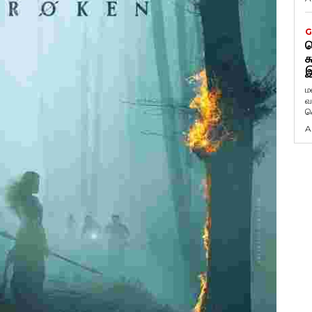
G
ட
க
இ
ம
வ
வ
A