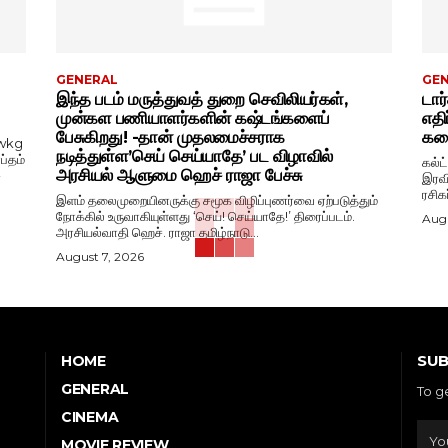
GENERAL
GE
இந்த படம் மருத்துவத் துறை செவிலியர்கள்,
டார
முன்கள பணியாளர்களின் கஷ்டங்களைப்
எதி
பேசுகிறது! -தான் முதலமைச்சராக
கதை
wkg
நடித்துள்ள’செய் செய்யாதே’ பட விழாவில்
ப்தம்
கல்ட
அரசியல் ஆளுமை ஹெச் ராஜா பேச்சு
-
இரவி
ரசிக
இளம் தலைமுறையினருக்கு சமூக விழிப்புணர்வை ஏற்படுத்தும்
நோக்கில் உருவாகியுள்ளது ‘செய்! செய்யாதே!’ திரைப்படம்.
Augu
அரசியல்வாதி ஹெச். ராஜா தமிழ்நாடு...
August 7, 2026
SUB
HOME
GENERAL
To g
CINEMA
MOVIE REVIEW