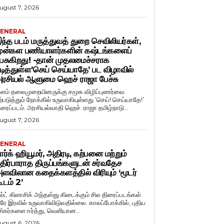
ugust 7, 2026
ENERAL
ந்த படம் மருத்துவத் துறை செவிலியர்கள்,
ுன்கள பணியாளர்களின் கஷ்டங்களைப்
ேசுகிறது! -தான் முதலமைச்சராக
டித்துள்ள’செய் செய்யாதே’ பட விழாவில்
ரசியல் ஆளுமை ஹெச் ராஜா பேச்சு
ளம் தலைமுறையினருக்கு சமூக விழிப்புணர்வை
ற்படுத்தும் நோக்கில் உருவாகியுள்ளது ‘செய்! செய்யாதே!’
ிரைப்படம். அரசியல்வாதி ஹெச். ராஜா தமிழ்நாடு...
ugust 7, 2026
ENERAL
ார்க் ஹியூமர், அதிரடி, கற்பனை மற்றும்
திர்பாராத திருப்பங்களுடன் சர்வதேச
ளவிலான கதைக்களத்தில் விரியும் ‘மூடர்
ூடம் 2’
ல்ட் கிளாசிக் அந்தஸ்து கிடைக்கும் சில திரைப்படங்கள்
ரே இரவில் உருவாகிவிடுவதில்லை. காலப்போக்கில், புதிய
சிகர்களை ஈர்த்து, வெளியான...
ugust 6, 2026