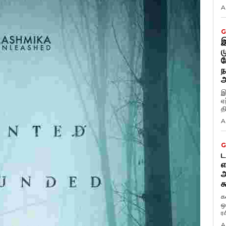
A
G
இ
ம
ப
ந
அ
இ
ஏ
த
A
G
ட
எ
அ
க
க
ஒ
ர
A