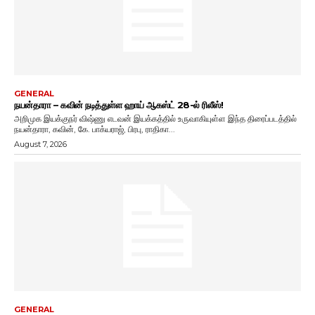
GENERAL
நயன்தாரா – கவின் நடித்துள்ள ஹாய் ஆகஸ்ட் 28-ல் ரிலீஸ்!
அறிமுக இயக்குநர் விஷ்ணு எடவன் இயக்கத்தில் உருவாகியுள்ள இந்த திரைப்படத்தில்
நயன்தாரா, கவின், கே. பாக்யராஜ், பிரபு, ராதிகா...
August 7, 2026
GENERAL