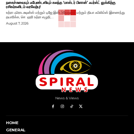
நகைச்சுவையும் ஃபேண்டஸியும் கலந்த ‘மாஸ்டர் பிளான்’ ஃபர்ஸ்ட் லுக்கிற்கு
ரசிகர்களிடம் வரவேற்பு!
உத்ரா புரொடக்ஷன்ஸ் மற்றும் டிஜே இன்டர்நேஷனல் மற்றும் தியா ஃபிலிம்ஸ் இணைந்து
தயாரிக்க, செ. ஹரி உத்ரா எழுதி,...
August 7, 2026
News & Views
HOME
GENERAL