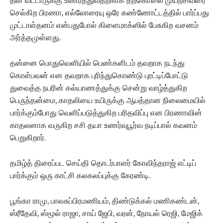
தன் வீட்டாருக்கு உணர்த்துவதற்காக தற்கொலை முயற்சிவரை
செல்கிற பிரணா, எல்லோரையு ஒரே கண்ணோட்டத்தில் பார்ப்பது
முட்டாள்தனம் என்பதுபோல் கிளைமாக்ஸில் பேசுகிற வசனம்
அர்த்தமுள்ளது.
தன்னை பொதுவெளியில் பெண்களிடம் தவறாக நடந்து
கொள்பவன் என தவறாக புரிந்துகொண்டு புரட்டிப்போட்டு
துவைத்த நபரின் கல்யாணத்துக்கு சென்று வாழ்த்துகிற
பெருந்தன்மை, காதலியை உயிருக்கு ஆபத்தான நிலைமையில்
பார்க்கும்போது வெளிப்படுத்துகிற பரிதவிப்பு என பிரணாவின்
காதலனாக வருகிற சசி தயா உணர்வுபூர்வ நடிப்பால் கவனம்
பெறுகிறார்.
தமிழ்த் திரைப்பட செய்தி தொடர்பாளர் கோவிந்தராஜ் எட்டிப்
பார்க்கும் ஒரு காட்சி கலகலப்புக்கு கேரண்டி.
பூங்கா ராமு, பாலசுப்பிரமணியம், திண்டுக்கல் மணிகண்டன்,
ஸ்ரீதேவி, ஸ்மூல் ராஜா, சாய் ஜேபி, வரன், நோயல் ரெஜி, மேஜிக்