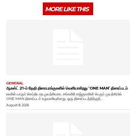
MORE LIKE THIS
GENERAL
ஆகஸ்ட் 21-ம் தேதி திரையரங்குகளில் வெளியாகிறது ‘ONE MAN’ திரைப்படம்
உலகில் யாரும் செய்திடாத முயற்சியாக, சங்ககிரி ராஜ்குமாரின் பெரும் முயற்சியில்
ONE MAN திரைப்படம் உருவாகியுள்ளது. ஒரு திரைப்படத்திற்குத்...
August 8, 2026