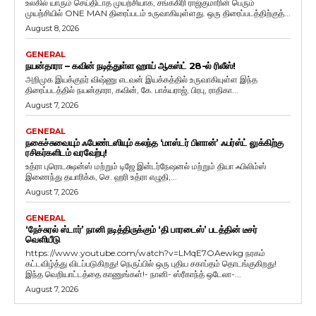
உலகில் யாரும் செய்திடாத முயற்சியாக, சங்ககிரி ராஜ்குமாரின் பெரும்
முயற்சியில் ONE MAN திரைப்படம் உருவாகியுள்ளது. ஒரு திரைப்படத்திற்குத்...
August 8, 2026
GENERAL
நயன்தாரா – கவின் நடித்துள்ள ஹாய் ஆகஸ்ட் 28-ல் ரிலீஸ்!
அறிமுக இயக்குநர் விஷ்ணு எடவன் இயக்கத்தில் உருவாகியுள்ள இந்த
திரைப்படத்தில் நயன்தாரா, கவின், கே. பாக்யராஜ், பிரபு, ராதிகா...
August 7, 2026
GENERAL
நகைச்சுவையும் ஃபேண்டஸியும் கலந்த ‘மாஸ்டர் பிளான்’ ஃபர்ஸ்ட் லுக்கிற்கு
ரசிகர்களிடம் வரவேற்பு!
உத்ரா புரொடக்ஷன்ஸ் மற்றும் டிஜே இன்டர்நேஷனல் மற்றும் தியா ஃபிலிம்ஸ்
இணைந்து தயாரிக்க, செ. ஹரி உத்ரா எழுதி,...
August 7, 2026
GENERAL
‘நேச்சுரல் ஸ்டார்’ நானி நடித்திருக்கும் ‘தி பாரடைஸ்’ படத்தின் டீசர்
வெளியீடு
https://www.youtube.com/watch?v=LMqE7OAewkg நரகம்
கட்டவிழ்த்து விடப்படுகிறது! நெருப்பில் ஒரு புதிய சகாப்தம் தொடங்குகிறது!
இந்த வெறியாட்டத்தை காணுங்கள்!- நானி- ஸ்ரீகாந்த் ஒடேலா-...
August 7, 2026