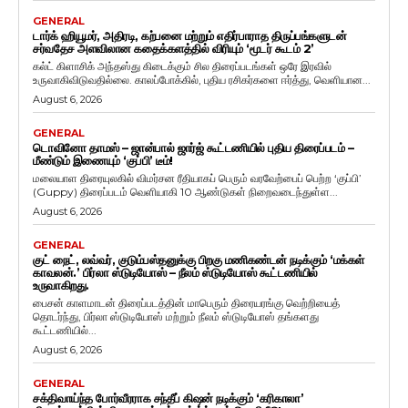
GENERAL
டார்க் ஹியூமர், அதிரடி, கற்பனை மற்றும் எதிர்பாராத திருப்பங்களுடன்
சர்வதேச அளவிலான கதைக்களத்தில் விரியும் ‘மூடர் கூடம் 2’
கல்ட் கிளாசிக் அந்தஸ்து கிடைக்கும் சில திரைப்படங்கள் ஒரே இரவில்
உருவாகிவிடுவதில்லை. காலப்போக்கில், புதிய ரசிகர்களை ஈர்த்து, வெளியான...
August 6, 2026
GENERAL
டொவினோ தாமஸ் – ஜான்பால் ஜார்ஜ் கூட்டணியில் புதிய திரைப்படம் –
மீண்டும் இணையும் ‘குப்பி’ டீம்!
மலையாள திரையுலகில் விமர்சன ரீதியாகப் பெரும் வரவேற்பைப் பெற்ற ‘குப்பி’
(Guppy) திரைப்படம் வெளியாகி 10 ஆண்டுகள் நிறைவடைந்துள்ள...
August 6, 2026
GENERAL
குட் நைட், லவ்வர், குடும்பஸ்தனுக்கு பிறகு மணிகண்டன் நடிக்கும் ‘மக்கள்
காவலன்.’ பிர்லா ஸ்டுடியோஸ் – நீலம் ஸ்டுடியோஸ் கூட்டணியில்
உருவாகிறது.
பைசன் காளமாடன் திரைப்படத்தின் மாபெரும் திரையரங்கு வெற்றியைத்
தொடர்ந்து, பிர்லா ஸ்டுடியோஸ் மற்றும் நீலம் ஸ்டுடியோஸ் தங்களது
கூட்டணியில்...
August 6, 2026
GENERAL
சக்திவாய்ந்த போர்வீரராக சந்தீப் கிஷன் நடிக்கும் ‘கரிகாலா’