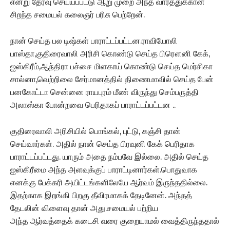
என்று தேர்வு செய்யப்பட்டு ஆறு முறை அந்த வாரத்துக்கான
சிறந்த சமையல் கலைஞர் பரிசு பெற்றேன்.
நான் செய்த பல டிஷ்கள் பாராட்டப்பட்டன.ராவியோலி
பாஸ்தா,குதிரைவாலி அரிசி கொண்டு செய்த பிரௌனி கேக்,
ஐஸ்கிரீம்,ஆந்திரா பச்சை மிளகாய் கொண்டு செய்த மெர்சிகா
சால்னா,வெற்றிலை சேர்மானத்தில் திணைமாவில் செய்த பேன்
பனகோட்டா சென்னை ராயபுரம் மீண் விருந்து செம்பருத்தி
அலாஸ்கா போன்றவை பெரிதாகப் பாராட்டப்பட்டன ..
குதிரைவாலி அரிசியில் பொங்கல், புட்டு, கஞ்சி தான்
செய்வார்கள். அதில் நான் செய்த பிரவுனி கேக் பெரிதாக
பாராட்டப்பட்டது. யாரும் அதை நம்பவே இல்லை. அதில் செய்த
ஐஸ்கிரீமை அந்த அளவுக்குப் பாராட்டினார்கள்.பொதுவாக
எனக்கு பேக்கரி அயிட்டங்களிலேயே ஆர்வம் இருந்ததில்லை.
இதற்காக இறங்கி பிறகு தீவிரமாகக் தேடினேன். அந்தத்
தேடலின் விளைவு தான் அது.சமையல் பற்றிய
அந்த ஆர்வத்தைக் கடைசி வரை குறையாமல் வைத்திருந்ததால்