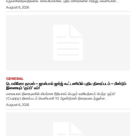
உருவாகிவிடுவதில்லை. காலப்போக்கில், புதிய ரசிகர்களை ஈர்த்து, வெளியான...
August 6, 2026
GENERAL
டொவினோ தாமஸ் – ஜான்பால் ஜார்ஜ் கூட்டணியில் புதிய திரைப்படம் – மீண்டும்
இணையும் ‘குப்பி’ டீம்!
மலையாள திரையுலகில் விமர்சன ரீதியாகப் பெரும் வரவேற்பைப் பெற்ற ‘குப்பி’
(Guppy) திரைப்படம் வெளியாகி 10 ஆண்டுகள் நிறைவடைந்துள்ள...
August 6, 2026