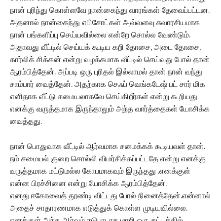
நான் புரிந்து கொள்ளவே நான்கைந்து வாரங்கள் தேவைப்பட்டன.
அதனால் நான்கைந்து எபிசோட்கள் அவ்வளவு சுவாரசியமாக
நான் பங்களிப்பு செய்யவில்லை என்றே சொல்ல வேண்டும்.
அதாவது வீட்டில் செய்யக் கூடிய கறி தோசை, அடை தோசை,
கார்லிக் சிக்கன் என்று வழக்கமாக வீட்டில் செய்வது போல் தான்
ஆரம்பித்தேன். அப்படி ஒரு புரிதல் இல்லாமல் தான் நான் வந்து
சாம்பார் வைத்தேன். அதற்காக செஃப் வெங்கடேஷ் பட் சார் மிக
எளிதாக வீட்டு சமையலாகவே செய்கிறீர்கள் என்று கூறியது
எனக்கு வருத்தமாக இருந்தாலும் அந்த வார்த்தைகள் யோசிக்க
வைத்தது.
நான் பொதுவாக வீட்டில் ஆர்வமாக சமைக்கக் கூடியவள் தான்.
நம் சமையல் குறை சொல்லி விமர்சிக்கப்பட்டதே என்று எனக்கு
வருத்தமாக மட்டுமல்ல கோபமாகவும் இருந்தது .எனக்குள்
என்ன பிரச்சினை என்று யோசிக்க ஆரம்பித்தேன்.
எனது ஈகோவைத் தூண்டி விட்டது போல் நினைத்தேன்.என்னால்
அதைச் சாதாரணமாக எடுத்துக் கொள்ள முடியவில்லை.
எனக்குள் அந்த ஆர்வம் ஈடுபாடாக மாறி ஒரு கட்டத்தில்