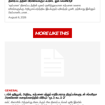
திரைப்படத்தின் மிரளவைக்கும் ஃபர்ஸ்ட் லுக் வெளியீடு!
'ஷம்பாலா' திரைப்படத்தின் மூலம் தனித்துவமான கற்பனை உலகை
ரசிகர்களுக்கு அறிமுகப்படுத்திய இயக்குநர் யுகேந்தர் முனி, தற்போது இன்னும்
பிரம்மாண்டமான...
August 6, 2026
MORE LIKE THIS
GENERAL
டார்க் ஹியூமர், அதிரடி, கற்பனை மற்றும் எதிர்பாராத திருப்பங்களுடன் சர்வதேச
அளவிலான கதைக்களத்தில் விரியும் ‘மூடர் கூடம் 2’
கல்ட் கிளாசிக் அந்தஸ்து கிடைக்கும் சில திரைப்படங்கள் ஒரே இரவில்