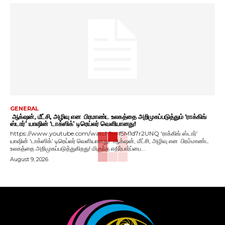
GENERAL
ஆக்‌ஷன், மீட்சி, அழிவு என பிரமாண்ட உலகத்தை அறிமுகப்படுத்தும் ‘ராக்கிங்
ஸ்டார்’ யாஷின் ‘டாக்ஸிக்’ டிரெய்லர் வெளியானது!
https://www.youtube.com/watch?v=f5M1d7r2UNQ ‘ராக்கிங் ஸ்டார்’
யாஷின் ‘டாக்ஸிக்’ டிரெய்லர் வெளியானது! ஆக்‌ஷன், மீட்சி, அழிவு என பிரம்மாண்ட
உலகத்தை அறிமுகப்படுத்துகிறது! மிகுந்த எதிர்பார்ப்பை...
August 9, 2026