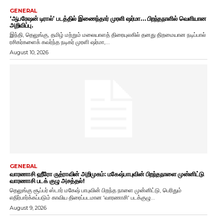
GENERAL
‘ஆபரேஷன் டிரால்’ படத்தில் இணைந்தார் முரளி ஷர்மா… பிறந்தநாளில் வெளியான
அறிவிப்பு.
இந்தி, தெலுங்கு, தமிழ் மற்றும் மலையாளத் திரையுலகில் தனது திறமையான நடிப்பால்
ரசிகர்களைக் கவர்ந்த நடிகர் முரளி ஷர்மா,...
August 10, 2026
GENERAL
வாரணாசி ஹீரோ ருத்ராவின் அறிமுகம்: மகேஷ்பாபுவின் பிறந்தநாளை முன்னிட்டு
வாரணாசி படக் குழு அசத்தல்!
தெலுங்கு சூப்பர் ஸ்டார் மகேஷ் பாபுவின் பிறந்த நாளை முன்னிட்டு, பெரிதும்
எதிர்பார்க்கப்படும் காவிய திரைப்படமான 'வாரணாசி' படக்குழு...
August 9, 2026