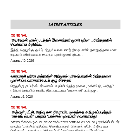
LATEST ARTICLES
GENERAL
‘ஆபரேஷன் டிரால்’ படத்தில் இணைந்தார் முரளி ஷர்மா… பிறந்தநாளில்
வெளியான அறிவிப்பு.
இந்தி, தெலுங்கு, தமிழ் மற்றும் மலையாளத் திரையுலகில் தனது திறமையான
நடிப்பால் ரசிகர்களைக் கவர்ந்த நடிகர் முரளி ஷர்மா,...
August 10, 2026
GENERAL
வாரணாசி ஹீரோ ருத்ராவின் அறிமுகம்: மகேஷ்பாபுவின் பிறந்தநாளை
முன்னிட்டு வாரணாசி படக் குழு அசத்தல்!
தெலுங்கு சூப்பர் ஸ்டார் மகேஷ் பாபுவின் பிறந்த நாளை முன்னிட்டு, பெரிதும்
எதிர்பார்க்கப்படும் காவிய திரைப்படமான 'வாரணாசி' படக்குழு...
August 9, 2026
GENERAL
ஆக்‌ஷன், மீட்சி, அழிவு என பிரமாண்ட உலகத்தை அறிமுகப்படுத்தும்
‘ராக்கிங் ஸ்டார்’ யாஷின் ‘டாக்ஸிக்’ டிரெய்லர் வெளியானது!
https://www.youtube.com/watch?v=f5M1d7r2UNQ ‘ராக்கிங் ஸ்டார்’
யாஷின் ‘டாக்ஸிக்’ டிரெய்லர் வெளியானது! ஆக்‌ஷன், மீட்சி, அழிவு என
பிரம்மாண்ட உலகத்தை அறிமுகப்படுத்துகிறது! மிகுந்த எதிர்பார்ப்பை...