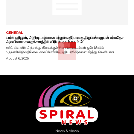
GENERAL
டார்க் ஹியூமர், அதிரடி, கற்பனை மற்றும் எதிர்பாராத திருப்பங்களுடன் சர்வதேச
அளவிலான கதைக்களத்தில் விரியும் ‘மூடர் கூடம் 2’
கல்ட் கிளாசிக் அந்தஸ்து கிடைக்கும் சில திரைப்படங்கள் ஒரே இரவில்
உருவாகிவிடுவதில்லை. காலப்போக்கில், புதிய ரசிகர்களை ஈர்த்து, வெளியான...
August 6, 2026
News & Views