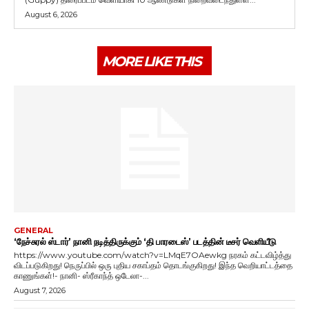
August 6, 2026
MORE LIKE THIS
GENERAL
‘நேச்சுரல் ஸ்டார்’ நானி நடித்திருக்கும் ‘தி பாரடைஸ்’ படத்தின் டீசர் வெளியீடு
https://www.youtube.com/watch?v=LMqE7OAewkg நரகம் கட்டவிழ்த்து
விடப்படுகிறது! நெருப்பில் ஒரு புதிய சகாப்தம் தொடங்குகிறது! இந்த வெறியாட்டத்தை
காணுங்கள்!- நானி- ஸ்ரீகாந்த் ஒடேலா-...
August 7, 2026