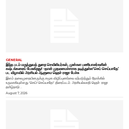
GENERAL
இந்த படம் மருத்துவத் துறை செவிலியர்கள், முன்கள பணியாளர்களின்
கஷ்டங்களைப் பேசுகிறது! -தான் முதலமைச்சராக நடித்துள்ள’செய் செய்யாதே’
பட விழாவில் அரசியல் ஆளுமை ஹெச் ராஜா பேச்சு
இளம் தலைமுறையினருக்கு சமூக விழிப்புணர்வை ஏற்படுத்தும் நோக்கில்
உருவாகியுள்ளது ‘செய்! செய்யாதே!’ திரைப்படம். அரசியல்வாதி ஹெச். ராஜா
தமிழ்நாடு...
August 7, 2026