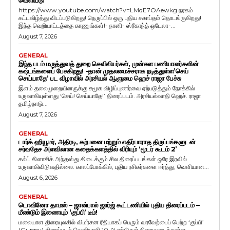
வெளியீடு
https://www.youtube.com/watch?v=LMqE7OAewkg நரகம்
கட்டவிழ்த்து விடப்படுகிறது! நெருப்பில் ஒரு புதிய சகாப்தம் தொடங்குகிறது!
இந்த வெறியாட்டத்தை காணுங்கள்!- நானி- ஸ்ரீகாந்த் ஒடேலா-...
August 7, 2026
GENERAL
இந்த படம் மருத்துவத் துறை செவிலியர்கள், முன்கள பணியாளர்களின்
கஷ்டங்களைப் பேசுகிறது! -தான் முதலமைச்சராக நடித்துள்ள’செய்
செய்யாதே’ பட விழாவில் அரசியல் ஆளுமை ஹெச் ராஜா பேச்சு
இளம் தலைமுறையினருக்கு சமூக விழிப்புணர்வை ஏற்படுத்தும் நோக்கில்
உருவாகியுள்ளது ‘செய்! செய்யாதே!’ திரைப்படம். அரசியல்வாதி ஹெச். ராஜா
தமிழ்நாடு...
August 7, 2026
GENERAL
டார்க் ஹியூமர், அதிரடி, கற்பனை மற்றும் எதிர்பாராத திருப்பங்களுடன்
சர்வதேச அளவிலான கதைக்களத்தில் விரியும் ‘மூடர் கூடம் 2’
கல்ட் கிளாசிக் அந்தஸ்து கிடைக்கும் சில திரைப்படங்கள் ஒரே இரவில்
உருவாகிவிடுவதில்லை. காலப்போக்கில், புதிய ரசிகர்களை ஈர்த்து, வெளியான...
August 6, 2026
GENERAL
டொவினோ தாமஸ் – ஜான்பால் ஜார்ஜ் கூட்டணியில் புதிய திரைப்படம் –
மீண்டும் இணையும் ‘குப்பி’ டீம்!
மலையாள திரையுலகில் விமர்சன ரீதியாகப் பெரும் வரவேற்பைப் பெற்ற ‘குப்பி’
(Guppy) திரைப்படம் வெளியாகி 10 ஆண்டுகள் நிறைவடைந்துள்ள...