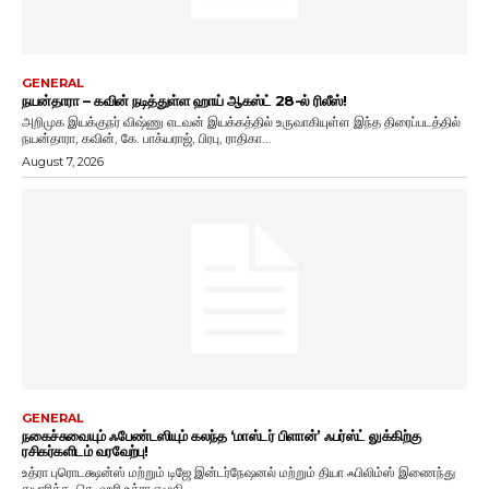
GENERAL
நயன்தாரா – கவின் நடித்துள்ள ஹாய் ஆகஸ்ட் 28-ல் ரிலீஸ்!
அறிமுக இயக்குநர் விஷ்ணு எடவன் இயக்கத்தில் உருவாகியுள்ள இந்த திரைப்படத்தில்
நயன்தாரா, கவின், கே. பாக்யராஜ், பிரபு, ராதிகா...
August 7, 2026
GENERAL
நகைச்சுவையும் ஃபேண்டஸியும் கலந்த ‘மாஸ்டர் பிளான்’ ஃபர்ஸ்ட் லுக்கிற்கு
ரசிகர்களிடம் வரவேற்பு!
உத்ரா புரொடக்ஷன்ஸ் மற்றும் டிஜே இன்டர்நேஷனல் மற்றும் தியா ஃபிலிம்ஸ் இணைந்து
தயாரிக்க, செ. ஹரி உத்ரா எழுதி,...