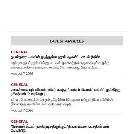
LATEST ARTICLES
GENERAL
நயன்தாரா – கவின் நடித்துள்ள ஹாய் ஆகஸ்ட் 28-ல் ரிலீஸ்!
அறிமுக இயக்குநர் விஷ்ணு எடவன் இயக்கத்தில் உருவாகியுள்ள இந்த
திரைப்படத்தில் நயன்தாரா, கவின், கே. பாக்யராஜ், பிரபு, ராதிகா...
August 7, 2026
GENERAL
நகைச்சுவையும் ஃபேண்டஸியும் கலந்த ‘மாஸ்டர் பிளான்’ ஃபர்ஸ்ட் லுக்கிற்கு
ரசிகர்களிடம் வரவேற்பு!
உத்ரா புரொடக்ஷன்ஸ் மற்றும் டிஜே இன்டர்நேஷனல் மற்றும் தியா ஃபிலிம்ஸ்
இணைந்து தயாரிக்க, செ. ஹரி உத்ரா எழுதி,...
August 7, 2026
GENERAL
‘நேச்சுரல் ஸ்டார்’ நானி நடித்திருக்கும் ‘தி பாரடைஸ்’ படத்தின் டீசர்
வெளியீடு