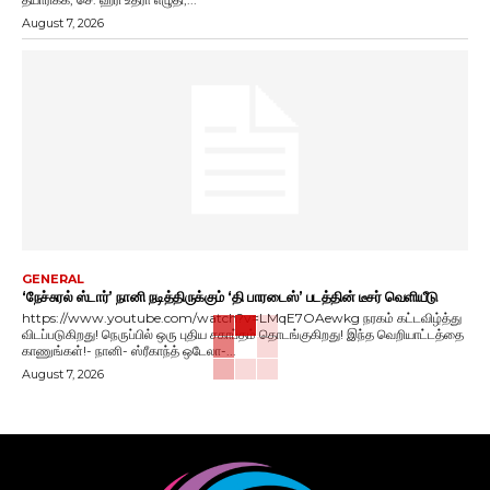
August 7, 2026
GENERAL
‘நேச்சுரல் ஸ்டார்’ நானி நடித்திருக்கும் ‘தி பாரடைஸ்’ படத்தின் டீசர் வெளியீடு
https://www.youtube.com/watch?v=LMqE7OAewkg நரகம் கட்டவிழ்த்து
விடப்படுகிறது! நெருப்பில் ஒரு புதிய சகாப்தம் தொடங்குகிறது! இந்த வெறியாட்டத்தை
காணுங்கள்!- நானி- ஸ்ரீகாந்த் ஒடேலா-...
August 7, 2026