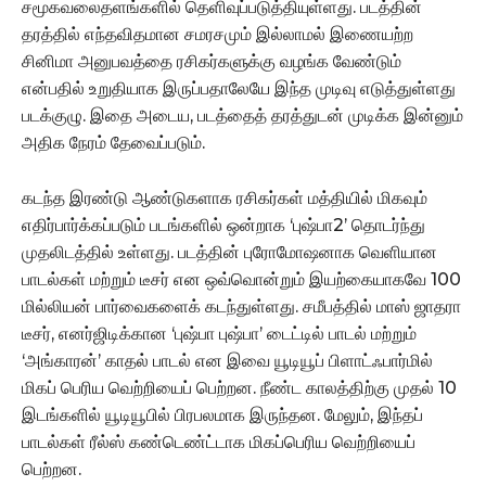
சமூகவலைதளங்களில் தெளிவுப்படுத்தியுள்ளது. படத்தின்
தரத்தில் எந்தவிதமான சமரசமும் இல்லாமல் இணையற்ற
சினிமா அனுபவத்தை ரசிகர்களுக்கு வழங்க வேண்டும்
என்பதில் உறுதியாக இருப்பதாலேயே இந்த முடிவு எடுத்துள்ளது
படக்குழு. இதை அடைய, படத்தைத் தரத்துடன் முடிக்க இன்னும்
அதிக நேரம் தேவைப்படும்.
கடந்த இரண்டு ஆண்டுகளாக ரசிகர்கள் மத்தியில் மிகவும்
எதிர்பார்க்கப்படும் படங்களில் ஒன்றாக ‘புஷ்பா2’ தொடர்ந்து
முதலிடத்தில் உள்ளது. படத்தின் புரோமோஷனாக வெளியான
பாடல்கள் மற்றும் டீசர் என ஒவ்வொன்றும் இயற்கையாகவே 100
மில்லியன் பார்வைகளைக் கடந்துள்ளது. சமீபத்தில் மாஸ் ஜாதரா
டீசர், எனர்ஜிடிக்கான ‘புஷ்பா புஷ்பா’ டைட்டில் பாடல் மற்றும்
‘அங்காரன்’ காதல் பாடல் என இவை யூடியூப் பிளாட்ஃபார்மில்
மிகப் பெரிய வெற்றியைப் பெற்றன. நீண்ட காலத்திற்கு முதல் 10
இடங்களில் யூடியூபில் பிரபலமாக இருந்தன. மேலும், இந்தப்
பாடல்கள் ரீல்ஸ் கண்டெண்ட்டாக மிகப்பெரிய வெற்றியைப்
பெற்றன.