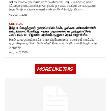
https://www.youtube.com/watch?v=LMqE7OAewkg நரகம்
கட்டவிழ்த்து விடப்படுகிறது! நெருப்பில் ஒரு புதிய சகாப்தம் தொடங்குகிறது!
இந்த வெறியாட்டத்தை காணுங்கள்!- நானி- ஸ்ரீகாந்த் ஒடேலா-...
August 7, 2026
GENERAL
இந்த படம் மருத்துவத் துறை செவிலியர்கள், முன்கள பணியாளர்களின்
கஷ்டங்களைப் பேசுகிறது! -தான் முதலமைச்சராக நடித்துள்ள’செய்
செய்யாதே’ பட விழாவில் அரசியல் ஆளுமை ஹெச் ராஜா பேச்சு
இளம் தலைமுறையினருக்கு சமூக விழிப்புணர்வை ஏற்படுத்தும் நோக்கில்
உருவாகியுள்ளது ‘செய்! செய்யாதே!’ திரைப்படம். அரசியல்வாதி ஹெச். ராஜா
தமிழ்நாடு...
August 7, 2026
MORE LIKE THIS