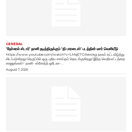
GENERAL
‘நேச்சுரல் ஸ்டார்’ நானி நடித்திருக்கும் ‘தி பாரடைஸ்’ படத்தின் டீசர் வெளியீடு
https://www.youtube.com/watch?v=LMqE7OAewkg நரகம் கட்டவிழ்த்து
விடப்படுகிறது! நெருப்பில் ஒரு புதிய சகாப்தம் தொடங்குகிறது! இந்த வெறியாட்டத்தை
காணுங்கள்!- நானி- ஸ்ரீகாந்த் ஒடேலா-...
August 7, 2026