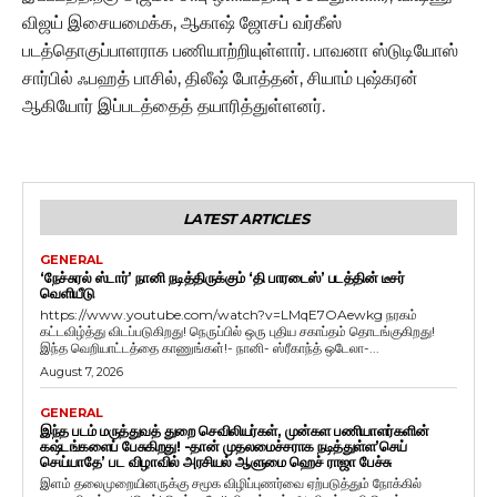
விஜய் இசையமைக்க, ஆகாஷ் ஜோசப் வர்கீஸ்
படத்தொகுப்பாளராக பணியாற்றியுள்ளார். பாவனா ஸ்டுடியோஸ்
சார்பில் ஃபஹத் பாசில், திலீஷ் போத்தன், சியாம் புஷ்கரன்
ஆகியோர் இப்படத்தைத் தயாரித்துள்ளனர்.
LATEST ARTICLES
GENERAL
‘நேச்சுரல் ஸ்டார்’ நானி நடித்திருக்கும் ‘தி பாரடைஸ்’ படத்தின் டீசர்
வெளியீடு
https://www.youtube.com/watch?v=LMqE7OAewkg நரகம்
கட்டவிழ்த்து விடப்படுகிறது! நெருப்பில் ஒரு புதிய சகாப்தம் தொடங்குகிறது!
இந்த வெறியாட்டத்தை காணுங்கள்!- நானி- ஸ்ரீகாந்த் ஒடேலா-...
August 7, 2026
GENERAL
இந்த படம் மருத்துவத் துறை செவிலியர்கள், முன்கள பணியாளர்களின்
கஷ்டங்களைப் பேசுகிறது! -தான் முதலமைச்சராக நடித்துள்ள’செய்
செய்யாதே’ பட விழாவில் அரசியல் ஆளுமை ஹெச் ராஜா பேச்சு
இளம் தலைமுறையினருக்கு சமூக விழிப்புணர்வை ஏற்படுத்தும் நோக்கில்