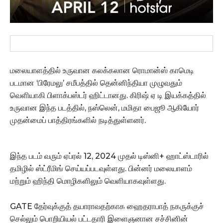
மலையாளத்தில் உருவான கலக்கலான ரொமான்ஸ் காமெடி
படமான ‘பிரேமலு’ சமீபத்தில் தென்னிந்தியா முழுவதும்
வெளியாகி பிளாக்பஸ்டர் ஹிட்டானது. கிரிஷ் ஏ டி இயக்கத்தில்
உருவான இந்த படத்தில், நஸ்லென், மமிதா பைஜூ ஆகியோர்
முதன்மைப் பாத்திரங்களில் நடித்துள்ளனர்.
இந்த படம் வரும் ஏப்ரல் 12, 2024 முதல் டிஸ்னி+ ஹாட்ஸ்டாரில்
தமிழில் ஸ்ட்ரீமிங் செய்யப்படவுள்ளது. பின்னர் மலையாளம்
மற்றும் ஹிந்தி மொழிகளிலும் வெளியாகவுள்ளது.
GATE தேர்வுக்குத் தயாராவதற்காக ஹைதராபாத் நகருக்குச்
செல்லும் பொறியியல் பட்டதாரி இளைஞனான சச்சினின்