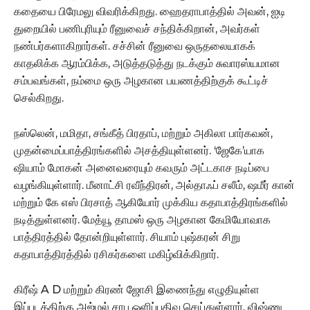
கதையை பிரேமலு விவரிக்கிறது. ஹைதராபாத்தில் அவன், ஐடி
துறையில் பணிபுரியும் ரீனுவைச் சந்திக்கிறான், அவர்கள்
நண்பர்களாகிறார்கள். சச்சின் ரீனுவை ஒருதலையாகக்
காதலிக்க ஆரம்பிக்க, அடுத்தடுத்து நடக்கும் சுவாரஸ்யமான
சம்பவங்கள், நம்மை ஒரு அழகான பயணத்திற்குக் கூட்டிச்
செல்கிறது.
நஸ்லென், மமிதா, சங்கீத் பிரதாப், மற்றும் அகிலா பார்கவன்,
முதன்மைப்பாத்திரங்களில் அசத்தியுள்ளனர். ‘ஜேகே’யாக
ஷியாம் மோகன் அனைவரையும் கவரும் அட்டகாச நடிப்பை
வழங்கியுள்ளார். மீனாட்சி ரவீந்திரன், அல்தாஃப் சலீம், ஷமீர் கான்
மற்றும் கே எஸ் பிரசாத் ஆகியோர் முக்கிய கதாபாத்திரங்களில்
நடித்துள்ளனர். மேத்யூ தாமஸ் ஒரு அழகான கேமியோவாக
பாத்திரத்தில் தோன்றியுள்ளார். சியாம் புஷ்கரன் சிறு
கதாபாத்திரத்தில் ரசிகர்களை மகிழ்விக்கிறார்.
கிரீஷ் A D மற்றும் கிரண் ஜோசி இணைந்து எழுதியுள்ள
இப்படத்திற்கு அஜ்மல் சாபு ஒளிப்பதிவு செய்துள்ளார், விஷ்ணு