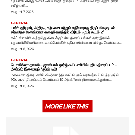
உருவாகியுள்ளது ‘செய்! செய்யாதே!’ திரைப்படம். அரசியல்வாதி ஹெச். ராஜா
தமிழ்நாடு...
August 7, 2026
GENERAL
டார்க் ஹியூமர், அதிரடி, கற்பனை மற்றும் எதிர்பாராத திருப்பங்களுடன்
சர்வதேச அளவிலான கதைக்களத்தில் விரியும் ‘மூடர் கூடம் 2’
கல்ட் கிளாசிக் அந்தஸ்து கிடைக்கும் சில திரைப்படங்கள் ஒரே இரவில்
உருவாகிவிடுவதில்லை. காலப்போக்கில், புதிய ரசிகர்களை ஈர்த்து, வெளியான...
August 6, 2026
GENERAL
டொவினோ தாமஸ் – ஜான்பால் ஜார்ஜ் கூட்டணியில் புதிய திரைப்படம் –
மீண்டும் இணையும் ‘குப்பி’ டீம்!
மலையாள திரையுலகில் விமர்சன ரீதியாகப் பெரும் வரவேற்பைப் பெற்ற ‘குப்பி’
(Guppy) திரைப்படம் வெளியாகி 10 ஆண்டுகள் நிறைவடைந்துள்ள...
August 6, 2026
MORE LIKE THIS