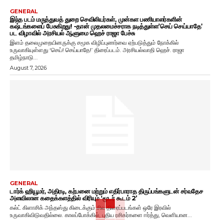
GENERAL
இந்த படம் மருத்துவத் துறை செவிலியர்கள், முன்கள பணியாளர்களின்
கஷ்டங்களைப் பேசுகிறது! -தான் முதலமைச்சராக நடித்துள்ள’செய் செய்யாதே’
பட விழாவில் அரசியல் ஆளுமை ஹெச் ராஜா பேச்சு
இளம் தலைமுறையினருக்கு சமூக விழிப்புணர்வை ஏற்படுத்தும் நோக்கில்
உருவாகியுள்ளது ‘செய்! செய்யாதே!’ திரைப்படம். அரசியல்வாதி ஹெச். ராஜா
தமிழ்நாடு...
August 7, 2026
GENERAL
டார்க் ஹியூமர், அதிரடி, கற்பனை மற்றும் எதிர்பாராத திருப்பங்களுடன் சர்வதேச
அளவிலான கதைக்களத்தில் விரியும் ‘மூடர் கூடம் 2’
கல்ட் கிளாசிக் அந்தஸ்து கிடைக்கும் சில திரைப்படங்கள் ஒரே இரவில்
உருவாகிவிடுவதில்லை. காலப்போக்கில், புதிய ரசிகர்களை ஈர்த்து, வெளியான...