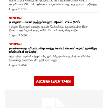
உலகில் யாரும் செய்திடாத முயற்சியாக, சங்ககிரி ராஜ்குமாரின் பெரும்
முயற்சியில் ONE MAN திரைப்படம் உருவாகியுள்ளது. ஒரு திரைப்படத்திற்குத்...
August 8, 2026
GENERAL
நயன்தாரா – கவின் நடித்துள்ள ஹாய் ஆகஸ்ட் 28-ல் ரிலீஸ்!
அறிமுக இயக்குநர் விஷ்ணு எடவன் இயக்கத்தில் உருவாகியுள்ள இந்த
திரைப்படத்தில் நயன்தாரா, கவின், கே. பாக்யராஜ், பிரபு, ராதிகா...
August 7, 2026
GENERAL
நகைச்சுவையும் ஃபேண்டஸியும் கலந்த ‘மாஸ்டர் பிளான்’ ஃபர்ஸ்ட் லுக்கிற்கு
ரசிகர்களிடம் வரவேற்பு!
உத்ரா புரொடக்ஷன்ஸ் மற்றும் டிஜே இன்டர்நேஷனல் மற்றும் தியா ஃபிலிம்ஸ்
இணைந்து தயாரிக்க, செ. ஹரி உத்ரா எழுதி,...
August 7, 2026
MORE LIKE THIS