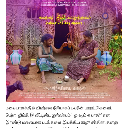
மலையாளத்தில் விமர்சன ரீதியாகப் பலரின் பாராட்டுகளைப்
பெற்ற ‘ஜிம்மி இ வீட்டின்ட ஐஸ்வர்யம்’, ‘ஐ ஆம் ஏ பாதர்’ என
இரண்டு மலையாள படங்களை இயக்கிய ராஜு சந்திரா, தனது