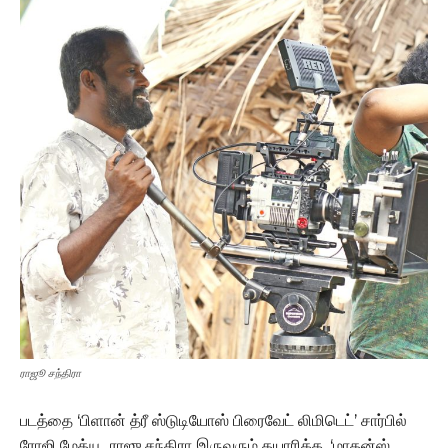
ராஜூ சந்திரா
படத்தை ‘பிளான் த்ரீ ஸ்டுடியோஸ் பிரைவேட் லிமிடெட்’ சார்பில்
ரோஜி மேத்யூ, ராஜு சந்திரா இருவரும் தயாரிக்க, ‘மாதன்ஸ்