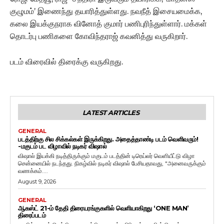
குழுமம்’ இணைந்து தயாரித்துள்ளது. நவநீத் இசையமைக்க,
கலை இயக்குநராக வினோத் குமார் பணிபுரிந்துள்ளார். மக்கள்
தொடர்பு பணிகளை கோவிந்தராஜ் கவனித்து வருகிறார்.
படம் விரைவில் திரைக்கு வருகிறது.
LATEST ARTICLES
GENERAL
படத்திற்கு சில சிக்கல்கள் இருக்கிறது. அதைத்தாண்டி படம் வெளிவரும்!
-மகுடம் பட விழாவில் நடிகர் விஷால்
விஷால் இயக்கி நடித்திருக்கும் மகுடம் படத்தின் டிரெய்லர் வெளியீட்டு விழா
சென்னையில் நடந்தது. நிகழ்வில் நடிகர் விஷால் பேசியதாவது, "அனைவருக்கும்
வணக்கம்....
August 9, 2026
GENERAL
ஆகஸ்ட் 21-ம் தேதி திரையரங்குகளில் வெளியாகிறது ‘ONE MAN’
திரைப்படம்