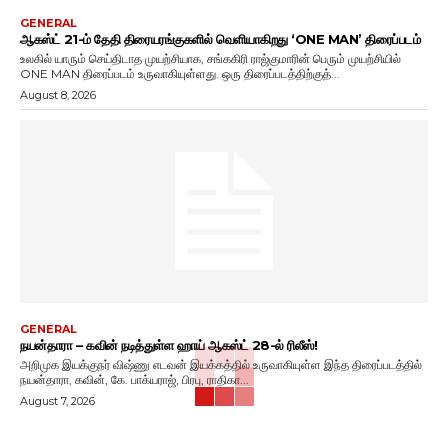
GENERAL
ஆகஸ்ட் 21-ம் தேதி திரையரங்குகளில் வெளியாகிறது ‘ONE MAN’ திரைப்படம்
உலகில் யாரும் செய்திடாத முயற்சியாக, சங்ககிரி ராஜ்குமாரின் பெரும் முயற்சியில்
ONE MAN திரைப்படம் உருவாகியுள்ளது. ஒரு திரைப்படத்திற்குத்...
August 8, 2026
GENERAL
நயன்தாரா – கவின் நடித்துள்ள ஹாய் ஆகஸ்ட் 28-ல் ரிலீஸ்!
அறிமுக இயக்குநர் விஷ்ணு எடவன் இயக்கத்தில் உருவாகியுள்ள இந்த திரைப்படத்தில்
நயன்தாரா, கவின், கே. பாக்யராஜ், பிரபு, ராதிகா...
August 7, 2026