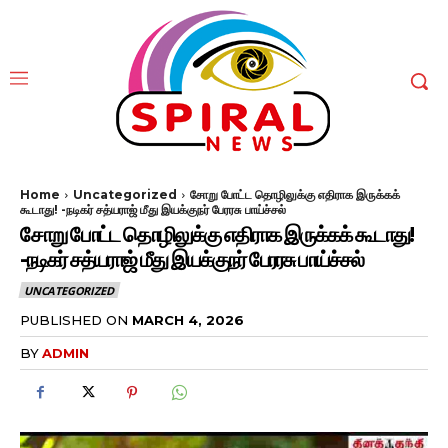
Home
Uncategorized
சோறு போட்ட தொழிலுக்கு எதிராக இருக்கக்
கூடாது! -நடிகர் சத்யராஜ் மீது இயக்குநர் பேரரசு பாய்ச்சல்
சோறு போட்ட தொழிலுக்கு எதிராக இருக்கக் கூடாது!
-நடிகர் சத்யராஜ் மீது இயக்குநர் பேரரசு பாய்ச்சல்
UNCATEGORIZED
PUBLISHED ON
MARCH 4, 2026
BY
ADMIN