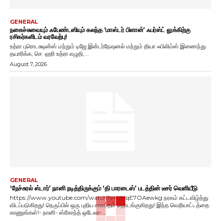
GENERAL
நகைச்சுவையும் ஃபேண்டஸியும் கலந்த ‘மாஸ்டர் பிளான்’ ஃபர்ஸ்ட் லுக்கிற்கு
ரசிகர்களிடம் வரவேற்பு!
உத்ரா புரொடக்ஷன்ஸ் மற்றும் டிஜே இன்டர்நேஷனல் மற்றும் தியா ஃபிலிம்ஸ் இணைந்து
தயாரிக்க, செ. ஹரி உத்ரா எழுதி,...
August 7, 2026
GENERAL
‘நேச்சுரல் ஸ்டார்’ நானி நடித்திருக்கும் ‘தி பாரடைஸ்’ படத்தின் டீசர் வெளியீடு
https://www.youtube.com/watch?v=LMqE7OAewkg நரகம் கட்டவிழ்த்து
விடப்படுகிறது! நெருப்பில் ஒரு புதிய சகாப்தம் தொடங்குகிறது! இந்த வெறியாட்டத்தை
காணுங்கள்!- நானி- ஸ்ரீகாந்த் ஒடேலா-...