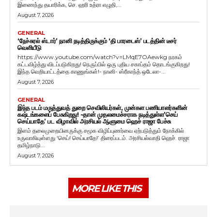
இணைந்து தயாரிக்க, செ. ஹரி உத்ரா எழுதி,...
August 7, 2026
GENERAL
‘நேச்சுரல் ஸ்டார்’ நானி நடித்திருக்கும் ‘தி பாரடைஸ்’ படத்தின் டீசர்
வெளியீடு
https://www.youtube.com/watch?v=LMqE7OAewkg நரகம்
கட்டவிழ்த்து விடப்படுகிறது! நெருப்பில் ஒரு புதிய சகாப்தம் தொடங்குகிறது!
இந்த வெறியாட்டத்தை காணுங்கள்!- நானி- ஸ்ரீகாந்த் ஒடேலா-...
August 7, 2026
GENERAL
இந்த படம் மருத்துவத் துறை செவிலியர்கள், முன்கள பணியாளர்களின்
கஷ்டங்களைப் பேசுகிறது! -தான் முதலமைச்சராக நடித்துள்ள’செய்
செய்யாதே’ பட விழாவில் அரசியல் ஆளுமை ஹெச் ராஜா பேச்சு
இளம் தலைமுறையினருக்கு சமூக விழிப்புணர்வை ஏற்படுத்தும் நோக்கில்
உருவாகியுள்ளது ‘செய்! செய்யாதே!’ திரைப்படம். அரசியல்வாதி ஹெச். ராஜா
தமிழ்நாடு...
August 7, 2026
MORE LIKE THIS