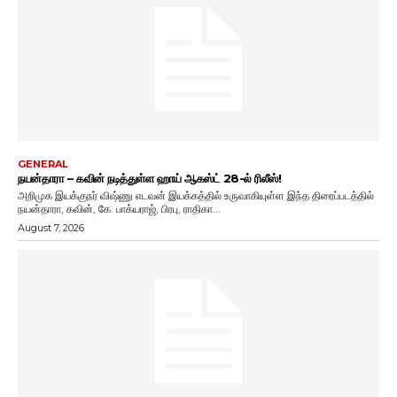
GENERAL
நயன்தாரா – கவின் நடித்துள்ள ஹாய் ஆகஸ்ட் 28-ல் ரிலீஸ்!
அறிமுக இயக்குநர் விஷ்ணு எடவன் இயக்கத்தில் உருவாகியுள்ள இந்த திரைப்படத்தில்
நயன்தாரா, கவின், கே. பாக்யராஜ், பிரபு, ராதிகா...
August 7, 2026