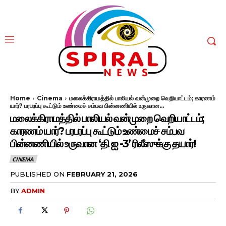
Home
Cinema
மலைக்கிராமத்தில் பாலியல் வன்முறை வெறியாட்டம்; காரணம்
யார்? பரபரப்பு கூட்டும் உண்மைச் சம்பவ பின்னணியில் உருவான...
மலைக்கிராமத்தில் பாலியல் வன்முறை வெறியாட்டம்;
காரணம் யார்? பரபரப்பு கூட்டும் உண்மைச் சம்பவ
பின்னணியில் உருவான ‘தி ஐ -3’ ரிலீஸுக்கு தயார்!
CINEMA
PUBLISHED ON
FEBRUARY 21, 2026
BY
ADMIN