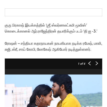
குரு பிரகாஷ் இயக்கத்தில் ‘ஶ்ரீ ஸ்வர்ணலட்சுமி மூவிஸ்’
கொடைக்கானல் ஆர்.ராஜேந்திரன் தயாரிக்கும் படம் ‘தி ஐ -3.’
ரோஷன் – சந்தியா கதாநாயகன் நாயகியாக நடிக்க ரமேஷ், மாலி,
சுஜி, ஸ்ரீ, சாய் கோபி, லோகேஷ் ஆகியோர் நடித்துள்ளனர்.
1
of 4