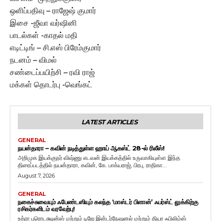
ஒளிப்பதிவு – ராஜேஷ் குமார்
இசை -ஜீவா வர்ஷினி
பாடல்கள் -காதல் மதி
எடிட்டிங் – சி.எஸ் பிரேம்குமார்
நடனம் – விமல்
சண்டைப்பயிற்சி – ரவி ராஜ்
மக்கள் தொடர்பு -வெங்கட்
LATEST ARTICLES
GENERAL
நயன்தாரா – கவின் நடித்துள்ள ஹாய் ஆகஸ்ட் 28-ல் ரிலீஸ்!
அறிமுக இயக்குநர் விஷ்ணு எடவன் இயக்கத்தில் உருவாகியுள்ள இந்த
திரைப்படத்தில் நயன்தாரா, கவின், கே. பாக்யராஜ், பிரபு, ராதிகா...
August 7, 2026
GENERAL
நகைச்சுவையும் ஃபேண்டஸியும் கலந்த ‘மாஸ்டர் பிளான்’ ஃபர்ஸ்ட் லுக்கிற்கு
ரசிகர்களிடம் வரவேற்பு!
உத்ரா புரொடக்ஷன்ஸ் மற்றும் டிஜே இன்டர்நேஷனல் மற்றும் தியா ஃபிலிம்ஸ்