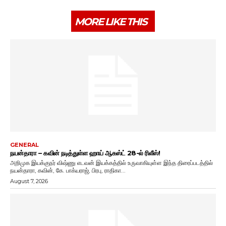
MORE LIKE THIS
GENERAL
நயன்தாரா – கவின் நடித்துள்ள ஹாய் ஆகஸ்ட் 28-ல் ரிலீஸ்!
அறிமுக இயக்குநர் விஷ்ணு எடவன் இயக்கத்தில் உருவாகியுள்ள இந்த திரைப்படத்தில்
நயன்தாரா, கவின், கே. பாக்யராஜ், பிரபு, ராதிகா...
August 7, 2026