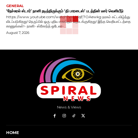
GENERAL
‘நேச்சுரல் ஸ்டார்’ நானி நடித்திருக்கும் ‘தி பாரடைஸ்’ படத்தின் டீசர் வெளியீடு
https://www.youtube.com/watch?v=LMqE7OAewkg நரகம் கட்டவிழ்த்து
விடப்படுகிறது! நெருப்பில் ஒரு புதிய சகாப்தம் தொடங்குகிறது! இந்த வெறியாட்டத்தை
காணுங்கள்!- நானி- ஸ்ரீகாந்த் ஒடேலா-...
August 7, 2026
News & Views
HOME