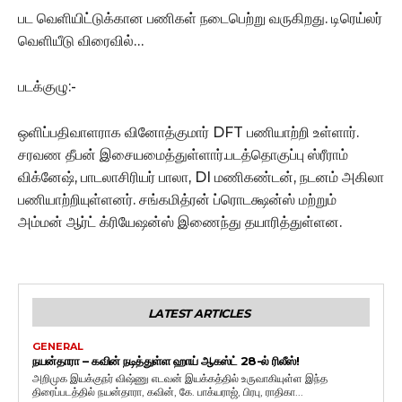
பட வெளியிட்டுக்கான பணிகள் நடைபெற்று வருகிறது. டிரெய்லர்
வெளியீடு விரைவில்…
படக்குழு:-
ஒளிப்பதிவாளராக வினோத்குமார் DFT பணியாற்றி உள்ளார்.
சரவண தீபன் இசையமைத்துள்ளார்.படத்தொகுப்பு ஸ்ரீராம்
விக்னேஷ், பாடலாசிரியர் பாலா, DI மணிகண்டன், நடனம் அகிலா
பணியாற்றியுள்ளனர். சங்கமித்ரன் ப்ரொடக்ஷன்ஸ் மற்றும்
அம்மன் ஆர்ட் க்ரியேஷன்ஸ் இணைந்து தயாரித்துள்ளன.
LATEST ARTICLES
GENERAL
நயன்தாரா – கவின் நடித்துள்ள ஹாய் ஆகஸ்ட் 28-ல் ரிலீஸ்!
அறிமுக இயக்குநர் விஷ்ணு எடவன் இயக்கத்தில் உருவாகியுள்ள இந்த
திரைப்படத்தில் நயன்தாரா, கவின், கே. பாக்யராஜ், பிரபு, ராதிகா...