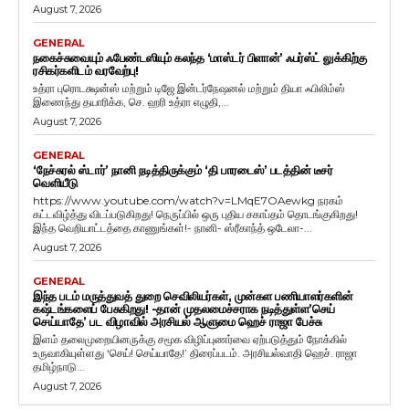
August 7, 2026
GENERAL
நகைச்சுவையும் ஃபேண்டஸியும் கலந்த ‘மாஸ்டர் பிளான்’ ஃபர்ஸ்ட் லுக்கிற்கு
ரசிகர்களிடம் வரவேற்பு!
உத்ரா புரொடக்ஷன்ஸ் மற்றும் டிஜே இன்டர்நேஷனல் மற்றும் தியா ஃபிலிம்ஸ்
இணைந்து தயாரிக்க, செ. ஹரி உத்ரா எழுதி,...
August 7, 2026
GENERAL
‘நேச்சுரல் ஸ்டார்’ நானி நடித்திருக்கும் ‘தி பாரடைஸ்’ படத்தின் டீசர்
வெளியீடு
https://www.youtube.com/watch?v=LMqE7OAewkg நரகம்
கட்டவிழ்த்து விடப்படுகிறது! நெருப்பில் ஒரு புதிய சகாப்தம் தொடங்குகிறது!
இந்த வெறியாட்டத்தை காணுங்கள்!- நானி- ஸ்ரீகாந்த் ஒடேலா-...
August 7, 2026
GENERAL
இந்த படம் மருத்துவத் துறை செவிலியர்கள், முன்கள பணியாளர்களின்
கஷ்டங்களைப் பேசுகிறது! -தான் முதலமைச்சராக நடித்துள்ள’செய்
செய்யாதே’ பட விழாவில் அரசியல் ஆளுமை ஹெச் ராஜா பேச்சு
இளம் தலைமுறையினருக்கு சமூக விழிப்புணர்வை ஏற்படுத்தும் நோக்கில்
உருவாகியுள்ளது ‘செய்! செய்யாதே!’ திரைப்படம். அரசியல்வாதி ஹெச். ராஜா
தமிழ்நாடு...
August 7, 2026