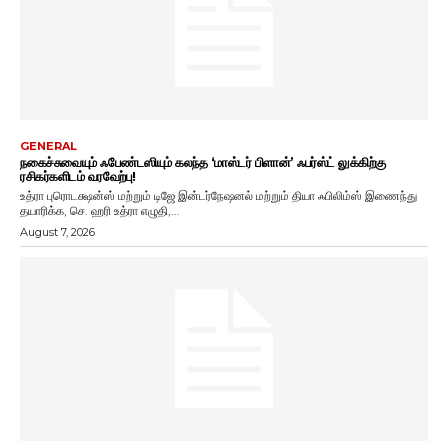
GENERAL
நகைச்சுவையும் ஃபேண்டஸியும் கலந்த ‘மாஸ்டர் பிளான்’ ஃபர்ஸ்ட் லுக்கிற்கு
ரசிகர்களிடம் வரவேற்பு!
உத்ரா புரொடக்ஷன்ஸ் மற்றும் டிஜே இன்டர்நேஷனல் மற்றும் தியா ஃபிலிம்ஸ் இணைந்து
தயாரிக்க, செ. ஹரி உத்ரா எழுதி,...
August 7, 2026