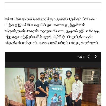
சத்தியத்தை மையமாக வைத்து உருவாகியிருக்கும் ‘ப்ராமிஸ்’
படத்தை இயக்கி கதையின் நாயகனாக நடித்துள்ளார்
அருண்குமார் சேகரன். கதாநாயகியாக புதுமுகம் நதியா சோமு,
மற்ற கதாபாத்திரங்களில் சுஜன், அம்ரிஷ் , பிரதாப், கோகுல்,
சுந்தரவேல், ராஜ்குமார், கலைவாணி மற்றும் பலர் நடித்துள்ளனர்.
1
of 2